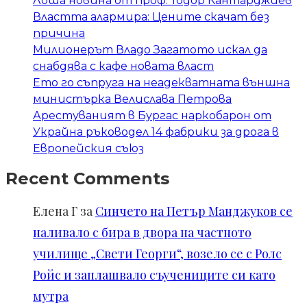
Лоша новина от проф. Тодор Кантарджиев
Властта алармира: Цените скачат без
причина
Милионерът Владо Загатото искал да
снабдява с кафе новата власт
Ето го съпруга на неадекватната външна
министърка Велислава Петрова
Арестуваният в Бургас наркобарон от
Украйна ръководел 14 фабрики за дрога в
Европейския съюз
Recent Comments
Елена Г
за
Синчето на Петър Манджуков се
наливало с бира в двора на частното
училище „Свети Георги“, возело се с Ролс
Ройс и заплашвало съучениците си като
мутра