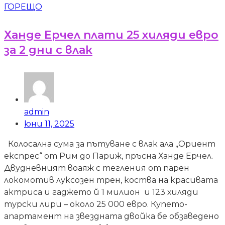
ГОРЕЩО
Ханде Ерчел плати 25 хиляди евро
за 2 дни с влак
admin
юни 11, 2025
Колосална сума за пътуване с влак ала „Ориент
експрес“ от Рим до Париж, пръсна Ханде Ерчел.
Двудневният воаяж с тегления от парен
локомотив луксозен трен, коства на красивата
актриса и гаджето й 1 милион и 123 хиляди
турски лири – около 25 000 евро. Купето-
апартамент на звездната двойка бе обзаведено