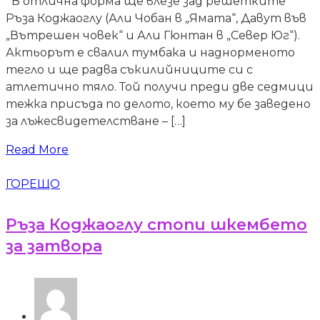
В отлична форма ще влезе зад решетките
Ръза Коджаоглу (Али Чобан в „Ямата“, Давут във
„Вътрешен човек“ и Али Гюнтан в „Север Юг“).
Актьорът е свалил тумбака и наднорменото
тегло и ще радва съкилийниците си с
атлетично тяло. Той получи преди две седмици
тежка присъда по делото, което му бе заведено
за лъжесвидетелстване – […]
Read More
ГОРЕЩО
Ръза Коджаоглу стопи шкембето
за затвора