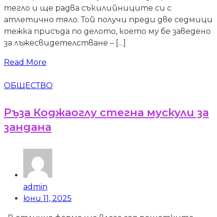
тегло и ще радва съкилийниците си с
атлетично тяло. Той получи преди две седмици
тежка присъда по делото, което му бе заведено
за лъжесвидетелстване – […]
Read More
ОБЩЕСТВО
Ръза Коджаоглу стегна мускули за
зандана
admin
юни 11, 2025