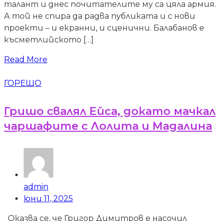
талант и днес почитателите му са цяла армия.
А той не спира да радва публиката и с нови
проекти – и екранни, и сценични. Балабанов е
късметлийското […]
Read More
ГОРЕЩО
Гришо свалял Ейса, докато мачкал
чаршафите с Лолита и Мадалина
admin
юни 11, 2025
Оказва се, че Григор Димитров е насочил