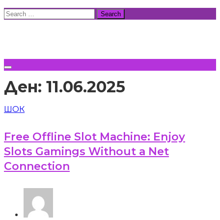
Skip
Search
to
for:
ВСИЧКИ НОВИНИ
content
Ден:
11.06.2025
ШОК
Free Offline Slot Machine: Enjoy
Slots Gamings Without a Net
Connection