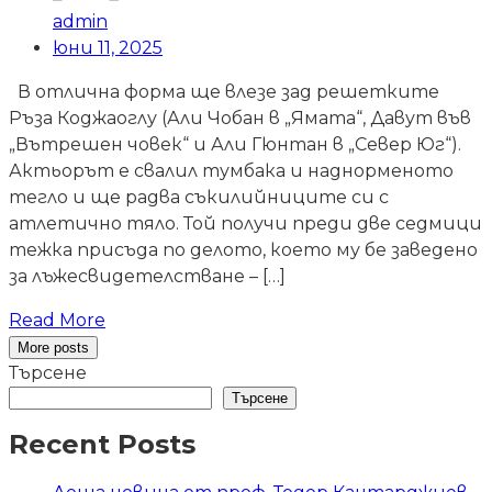
admin
юни 11, 2025
В отлична форма ще влезе зад решетките
Ръза Коджаоглу (Али Чобан в „Ямата“, Давут във
„Вътрешен човек“ и Али Гюнтан в „Север Юг“).
Актьорът е свалил тумбака и наднорменото
тегло и ще радва съкилийниците си с
атлетично тяло. Той получи преди две седмици
тежка присъда по делото, което му бе заведено
за лъжесвидетелстване – […]
Read More
More posts
Търсене
Търсене
Recent Posts