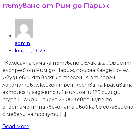
пътуване от Рим до Париж
admin
юни 11, 2025
Колосална сума за пътуване с влак ала „Ориент
експрес“ от Рим до Париж, пръсна Ханде Ерчел.
Двудневният воаяж с тегления от парен
локомотив луксозен трен, коства на красивата
актриса и гаджето й 1 милион и 123 хиляди
турски лири – около 25 000 евро. Купето-
апартамент на звездната двойка бе обзаведено
с мебели на прочути […]
Read More