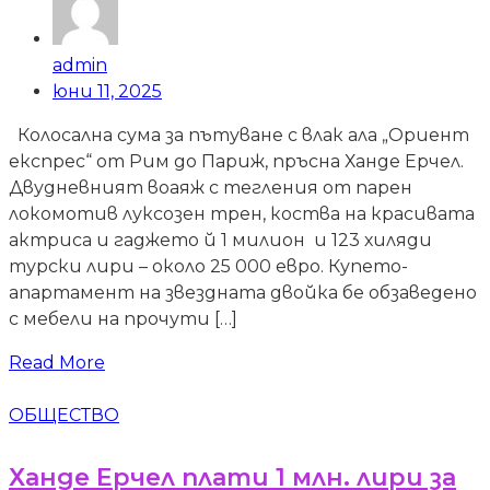
admin
юни 11, 2025
Колосална сума за пътуване с влак ала „Ориент
експрес“ от Рим до Париж, пръсна Ханде Ерчел.
Двудневният воаяж с тегления от парен
локомотив луксозен трен, коства на красивата
актриса и гаджето й 1 милион и 123 хиляди
турски лири – около 25 000 евро. Купето-
апартамент на звездната двойка бе обзаведено
с мебели на прочути […]
Read More
ОБЩЕСТВО
Ханде Ерчел плати 1 млн. лири за