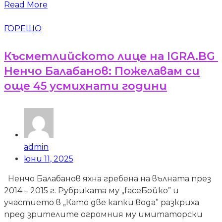
Read More
ГОРЕЩО
Късметлийското лице на IGRA.BG
Ненчо Балабанов: Пожелавам си
още 45 усмихнати години
admin
юни 11, 2025
Ненчо Балабанов яхна гребена на вълната през
2014 – 2015 г. Рубриката му „faceБойко” и
участието в „Като две капки вода” разкриха
пред зрителите огромния му имитаторски