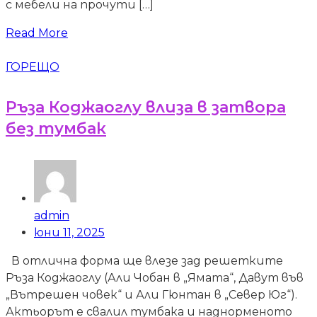
с мебели на прочути […]
Read More
ГОРЕЩО
Ръза Коджаоглу влиза в затвора
без тумбак
admin
юни 11, 2025
В отлична форма ще влезе зад решетките
Ръза Коджаоглу (Али Чобан в „Ямата“, Давут във
„Вътрешен човек“ и Али Гюнтан в „Север Юг“).
Актьорът е свалил тумбака и наднорменото