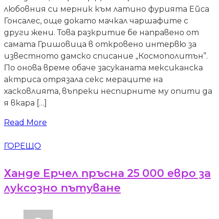
любовния си мерник към латино фурията Ейса
Гонсалес, още докато мачкал чаршафите с
други жени. Това разкритие бе направено от
самата Гришовица в откровено интервю за
известното дамско списание „Космополитън”.
По онова време обаче засуканата мексиканска
актриса отрязала секс мераците на
хасковлията, въпреки неспирните му опити да
я вкара […]
Read More
ГОРЕЩО
Ханде Ерчел пръсна 25 000 евро за
луксозно пътуване