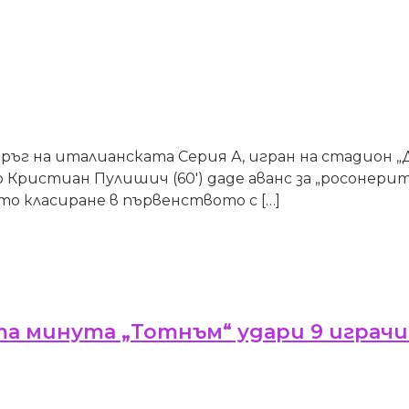
 кръг на италианската Серия А, игран на стадион „
ристиан Пулишич (60′) даде аванс за „росонерите“
то класиране в първенството с […]
та минута „Тотнъм“ удари 9 играчи 