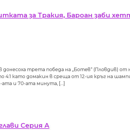
 битката за Тракия, Бароан заби хе
донесоха трета победа на „Ботев“ (Пловдив) от на
о 4:1 като домакин в среща от 12-ия кръг на шам
-ата и 70-ата минута, […]
оглави Серия А