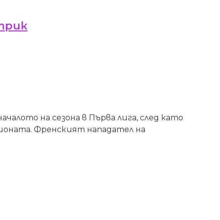
ттрик
чалото на сезона в Първа лига, след като
пионата. Френският нападател на