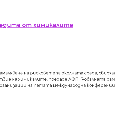
вредите от химикалите
амаляване на рисковете за околната среда, свърз
твие на химикалите, предаде АФП. Глобалната ра
ганизации на петата международна конференция 