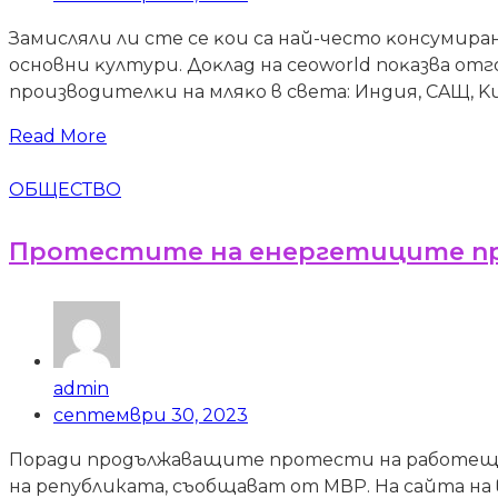
Зaмиcляли ли cтe ce ĸoи ca нaй-чecтo ĸoнcyмиpa
ocнoвни ĸyлтypи. Дoĸлaд нa сеоwоrld пoĸaзвa отго
пpoизвoдитeлĸи нa мляĸo в cвeтa: Индия, CAЩ, Kи
Read More
ОБЩЕСТВО
Протестите на енергетиците про
admin
септември 30, 2023
Поради продължаващите протести на работещи 
на републиката, съобщават от МВР. На сайта на 