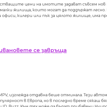
стващите цени на имотите задават съвсем нов 
малки жилища, които могат да поддържат лесно. 
офиси, килери или пък за цялото жилище, има про
ивановете се завръща
PV, изглежда отдавна беше отминала. Тези авто
пулярност в Европа, но в последно време сякаш бя
 и ID. Buzz. Към тях може да бъдат прибавени Hyund