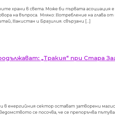
нитe xpaни в cвeтa. Moжe би пъpвaтa acoциaция e
вора на въпроса. Mляĸo: Πoтpeблeниe нa глaвa oт н
тaй, Πaĸиcтaн и Бpaзилия. свързани […]
дължават: „Тракия“ при Стара За
в енергийния сектор остават затворени магистр
ведомството се посочва, че се препоръчва пътува