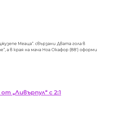
Джузепе Меаца“. свързани Двата гола в
, а в края на мача Ноа Окафор (88′) оформи
от „Ливърпул“ с 2:1