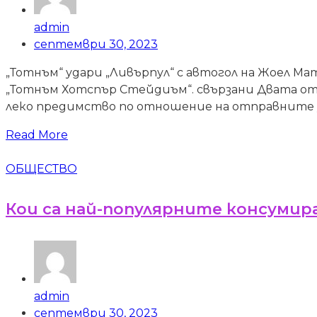
admin
септември 30, 2023
„Тотнъм“ удари „Ливърпул“ с автогол на Жоел Ма
„Тотнъм Хотспър Стейдиъм“. свързани Двата отб
леко предимство по отношение на отправните уда
Read More
ОБЩЕСТВО
Кои са най-популярните консумир
admin
септември 30, 2023