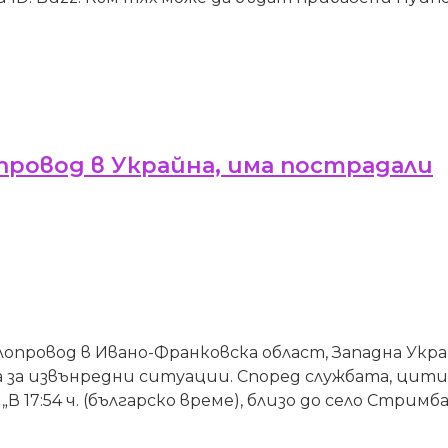
провод в Украйна, има пострадали
лопровод в Ивано-Франковска област, Западна Укра
ба за извънредни ситуации. Според службата, ци
 17:54 ч. (българско време), близо до село Стримба