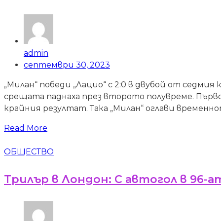
admin
септември 30, 2023
„Милан“ победи „Лацио“ с 2:0 в двубой от седмия
срещата паднаха през второто полувреме. Първо К
крайния резултат. Така „Милан“ оглави временно
Read More
ОБЩЕСТВО
Трилър в Лондон: С автогол в 96-а