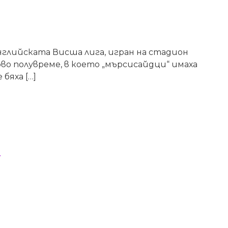
английската Висша лига, игран на стадион
о полувреме, в което „мърсисайдци“ имаха
бяха […]
?