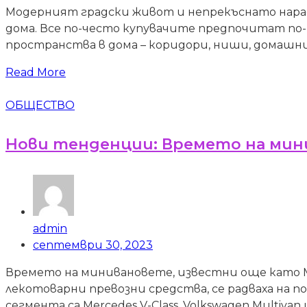
Модерният градски живот и непрекъснато нара
дома. Все по-често купувачите предпочитат по-
пространства в дома – коридори, ниши, домашни 
Read More
ОБЩЕСТВО
Нови тенденции: Времето на мин
admin
септември 30, 2023
Времето на минивановете, известни още като M
лекотоварни превозни средства, се радваха на по
сегмента са Mercedes V-Class, Volkswagen Multivan