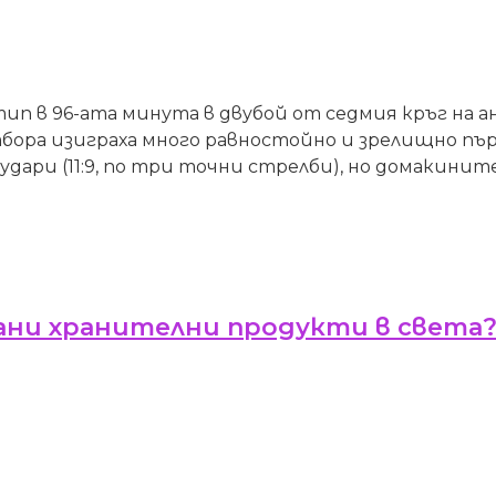
тип в 96-ата минута в двубой от седмия кръг на 
ора изиграха много равностойно и зрелищно първ
ри (11:9, по три точни стрелби), но домакините 
ани хранителни продукти в света