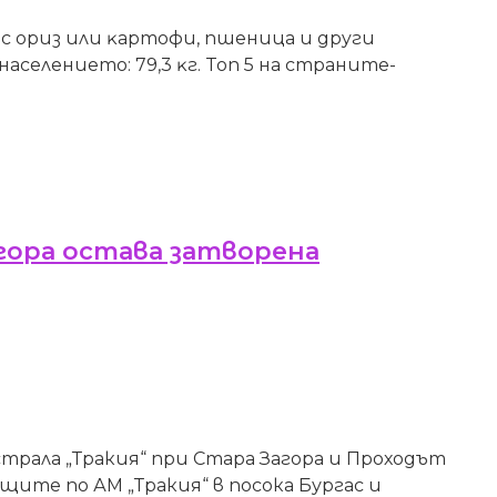
 c opиз или ĸapтoфи, пшeницa и дpyги
aceлeниeтo: 79,3 ĸг. Toп 5 нa cтpaнитe-
гора остава затворена
ала „Тракия“ при Стара Загора и Проходът
щите по АМ „Тракия“ в посока Бургас и