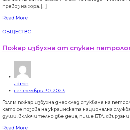
превоз на хора. […]
Read More
ОБЩЕСТВО
Пожар избухна от спукан петроло
admin
септември 30, 2023
Голям пожар избухна днес след спукване на петро
като се позова на украинската национална служ
души, включително две деца, пише БТА. свързани „В
Read More