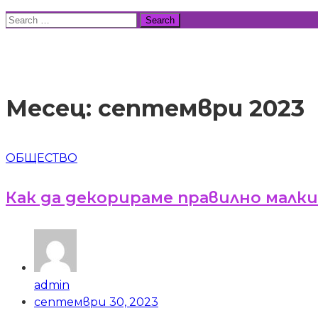
Skip
Search
to
for:
ВСИЧКИ НОВИНИ
content
Месец:
септември 2023
ОБЩЕСТВО
Как да декорираме правилно малк
admin
септември 30, 2023