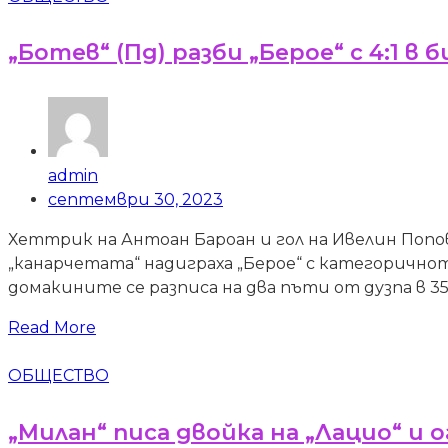
„Ботев“ (Пд) разби „Берое“ с 4:1 в
admin
септември 30, 2023
Хеттрик на Антоан Бароан и гол на Ивелин Попов 
„канарчетата“ надиграха „Берое“ с категоричнот
домакините се разписа на два пъти от дузпа в 35
Read More
ОБЩЕСТВО
„Милан“ писа двойка на „Лацио“ и 