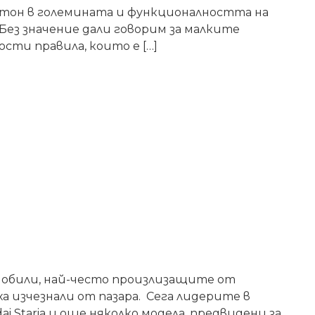
тон в големината и функционалността на
Без значение дали говорим за малките
сти правила, които е […]
мобили, най-често произлизащите от
ха изчезнали от пазара. Сега лидерите в
ai Staria и още няколко модела, предвидени за