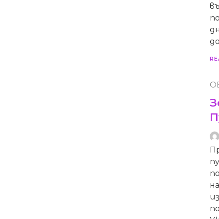
в
по
дн
до
RE
О
З
П
П
пу
п
на
и
п