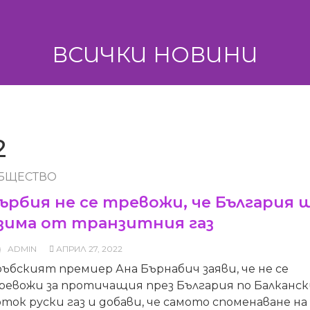
ВСИЧКИ НОВИНИ
2
БЩЕСТВО
ърбия не се тревожи, че България 
зима от транзитния газ
ADMIN
АПРИЛ 27, 2022
ъбският премиер Ана Бърнабич заяви, че не се
ревожи за протичащия през България по Балканск
ток руски газ и добави, че самото споменаване на