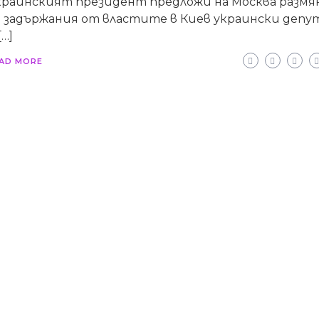
краинският президент предложи на Москва размя
а задържания от властите в Киев украински деп
[…]
AD MORE