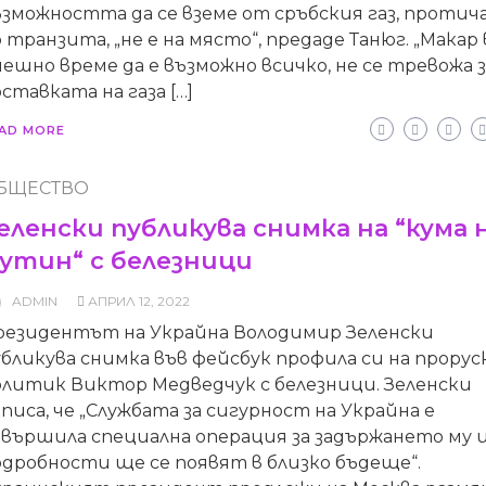
ъзможността да се вземе от сръбския газ, проти
 транзита, „не е на място“, предаде Танюг. „Макар 
ешно време да е възможно всичко, не се тревожа з
ставката на газа […]
AD MORE
БЩЕСТВО
еленски публикува снимка на “кума 
утин“ с белезници
ADMIN
АПРИЛ 12, 2022
резидентът на Украйна Володимир Зеленски
бликува снимка във фейсбук профила си на прорус
олитик Виктор Медведчук с белезници. Зеленски
писа, че „Службата за сигурност на Украйна е
звършила специална операция за задържането му 
одробности ще се появят в близко бъдеще“.