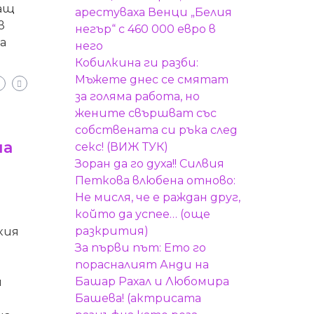
чащ
арестуваха Венци „Белия
в
негър“ с 460 000 евро в
а
него
Кобилкина ги разби:
Мъжете днес се смятат
за голяма работа, но
жените свършват със
собствената си ръка след
на
секс! (ВИЖ ТУК)
Зоран да го духа!! Силвия
Петкова влюбена отново:
Не мисля, че е раждан друг,
който да успее… (още
разкрития)
кия
За първи път: Ето го
порасналият Анди на
Башар Рахал и Любомира
и
Башева! (актрисата