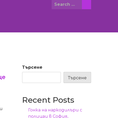
Search
for:
Търсене
ще
Търсене
Recent Posts
и
Гонка на наркодилъри с
полицаи в София,