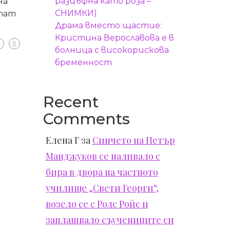
разцъфна като роза –
на
СНИМКИ)
утат
Драма вместо щастие:
Кристина Верославова е в
болница с високорискова
бременност
Recent
Comments
Елена Г
за
Синчето на Петър
Манджуков се наливало с
бира в двора на частното
училище „Свети Георги“,
возело се с Ролс Ройс и
заплашвало съучениците си