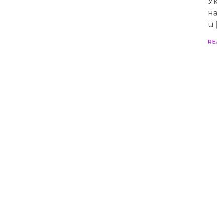
У
н
и 
RE