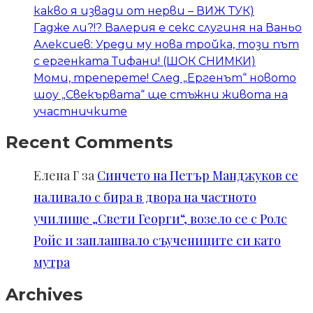
какво я извади от нерви – ВИЖ ТУК)
Гадже ли?!? Валерия е секс слугиня на Ваньо
Алексиев: Уреди му нова тройка, този път
с ергенката Тифани! (ШОК СНИМКИ)
Моми, треперете! След „Ергенът“ новото
шоу „Свекървата“ ще стъжни живота на
участничките
Recent Comments
Елена Г
за
Синчето на Петър Манджуков се
наливало с бира в двора на частното
училище „Свети Георги“, возело се с Ролс
Ройс и заплашвало съучениците си като
мутра
Archives