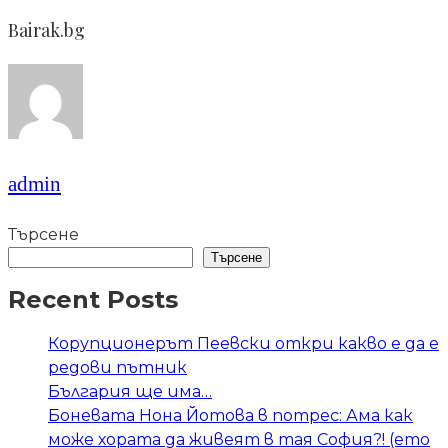
Bairak.bg
admin
Търсене
Търсене
Recent Posts
Корупционерът Пеевски откри какво е да е
редови пътник
България ще има…
Боневата Нона Йотова в потрес: Ама как
може хората да живеят в тая София?! (ето