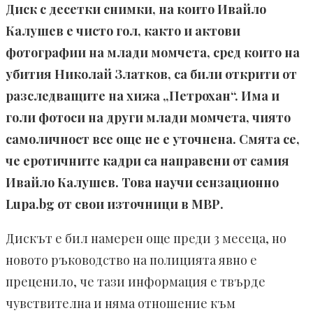
Диск с десетки снимки, на които Ивайло
Калушев е чисто гол, както и актови
фотографии на млади момчета, сред които на
убития Николай Златков, са били открити от
разследващите на хижа „Петрохан“. Има и
голи фотоси на други млади момчета, чиято
самоличност все още не е уточнена. Смята се,
че еротичните кадри са направени от самия
Ивайло Калушев. Това научи сензационно
Lupa.bg от свои източници в МВР.
Дискът е бил намерен още преди 3 месеца, но
новото ръководство на полицията явно е
преценило, че тази информация е твърде
чувствителна и няма отношение към