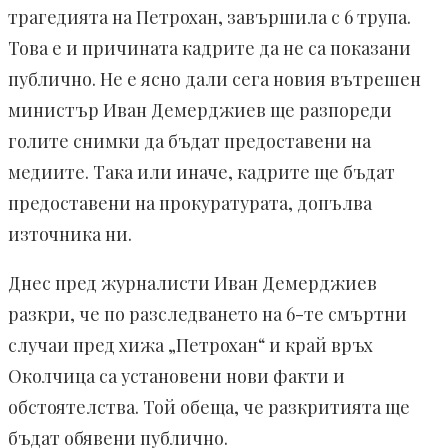
трагедията на Петрохан, завършила с 6 трупа.
Това е и причината кадрите да не са показани
публично. Не е ясно дали сега новия вътрешен
министър Иван Демерджиев ще разпореди
голите снимки да бъдат предоставени на
медиите. Така или иначе, кадрите ще бъдат
предоставени на прокуратурата, допълва
източника ни.
Днес пред журналисти Иван Демерджиев
разкри, че по разследването на 6-те смъртни
случаи пред хижа „Петрохан“ и край връх
Околчица са установени нови факти и
обстоятелства. Той обеща, че разкритията ще
бъдат обявени публично.