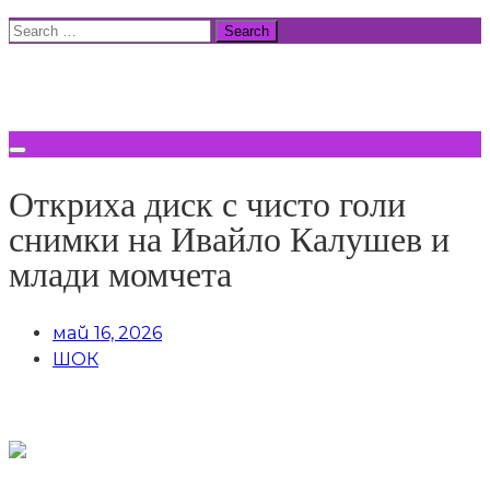
Skip
Search
to
for:
ВСИЧКИ НОВИНИ
content
Откриха диск с чисто голи
снимки на Ивайло Калушев и
млади момчета
май 16, 2026
ШОК