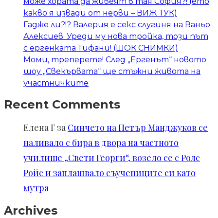
може хората да живеят в тая София?! (ето
какво я извади от нерви – ВИЖ ТУК)
Гадже ли?!? Валерия е секс слугиня на Ваньо
Алексиев: Уреди му нова тройка, този път
с ергенката Тифани! (ШОК СНИМКИ)
Моми, треперете! След „Ергенът“ новото
шоу „Свекървата“ ще стъжни живота на
участничките
Recent Comments
Елена Г
за
Синчето на Петър Манджуков се
наливало с бира в двора на частното
училище „Свети Георги“, возело се с Ролс
Ройс и заплашвало съучениците си като
мутра
Archives