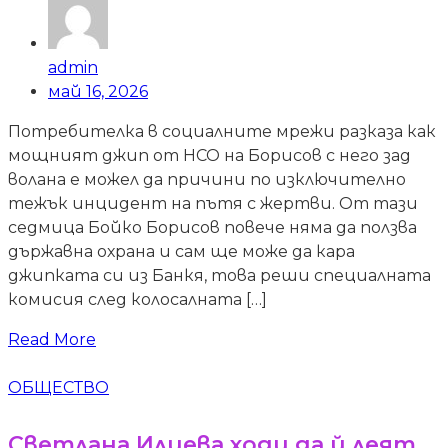
admin
май 16, 2026
Потребителка в социалните мрежи разказа как
мощният джип от НСО на Борисов с него зад
волана е можел да причини по изключително
тежък инцидент на пътя с жертви. От тази
седмица Бойко Борисов повече няма да ползва
държавна охрана и сам ще може да кара
джипката си из Банкя, това реши специалната
комисия след колосалната […]
Read More
ОБЩЕСТВО
Светлана Илиева ходи да й леят