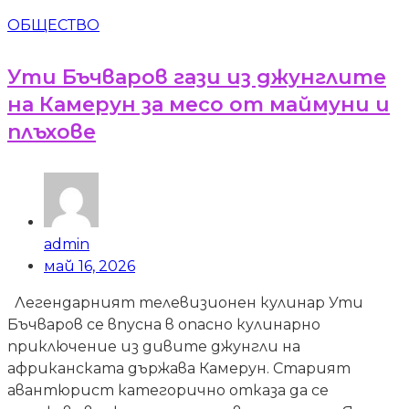
ОБЩЕСТВО
Ути Бъчваров гази из джунглите
на Камерун за месо от маймуни и
плъхове
admin
май 16, 2026
Легендарният телевизионен кулинар Ути
Бъчваров се впусна в опасно кулинарно
приключение из дивите джунгли на
африканската държава Камерун. Старият
авантюрист категорично отказа да се