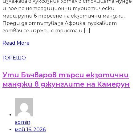
излежава в луксозния хотел в столицата Яунде
и пое по нетрадиционни туристически
маршрути в търсене на екзотични манджи.
Преди да отпътува за Африка, пухкавият
готвач се изръси с триста и […]
Read More
ГОРЕЩО
Ути Бъчваров търси екзотични
манджи в джунглите на Камерун
admin
май 16, 2026