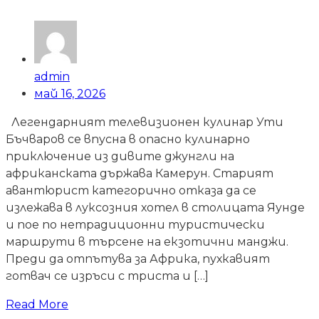
admin
май 16, 2026
Легендарният телевизионен кулинар Ути
Бъчваров се впусна в опасно кулинарно
приключение из дивите джунгли на
африканската държава Камерун. Старият
авантюрист категорично отказа да се
излежава в луксозния хотел в столицата Яунде
и пое по нетрадиционни туристически
маршрути в търсене на екзотични манджи.
Преди да отпътува за Африка, пухкавият
готвач се изръси с триста и […]
Read More