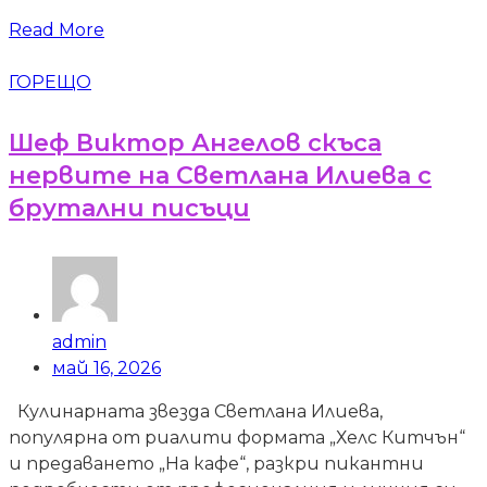
Read More
ГОРЕЩО
Шеф Виктор Ангелов скъса
нервите на Светлана Илиева с
брутални писъци
admin
май 16, 2026
Кулинарната звезда Светлана Илиева,
популярна от риалити формата „Хелс Китчън“
и предаването „На кафе“, разкри пикантни