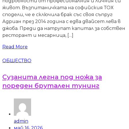
подробности от професионалния и личния си
живот. Възпитаничката на софийския ТОХ
сподели, че е сключила брак със своя съпруг
Адриан през 2014 година с едва двайсет лева в
джоба. Преди да натрупат капитал за собствен
ресторант и месарница, […]
Read More
ОБЩЕСТВО
Сузанита легна под ножа за
пореден брутален тунинг
admin
май 16, 2026