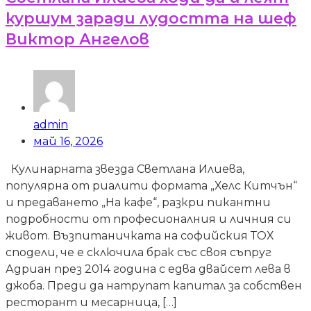
куршум заради лудостта на шеф
Виктор Ангелов
admin
май 16, 2026
Кулинарната звезда Светлана Илиева,
популярна от риалити формата „Хелс Китчън“
и предаването „На кафе“, разкри пикантни
подробности от професионалния и личния си
живот. Възпитаничката на софийския ТОХ
сподели, че е сключила брак със своя съпруг
Адриан през 2014 година с едва двайсет лева в
джоба. Преди да натрупат капитал за собствен
ресторант и месарница, […]