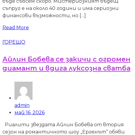
бъде съвсем скоро. Мистериозният бъдещ
съпруг е на около 40 години и има сериозни
финансови възможности, но […]
Read More
ГОРЕЩО
Айлин Бобева се закичи с огромен
диамант и вдига луксозна сватба
admin
май 16, 2026
Риалити звездата Айлин Бобева от втория
сезон на романтичното шоу „Ергенът“ обяви