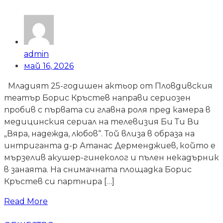
admin
май 16, 2026
Младият 25-годишен актьор от Пловдивския
театър Борис Кръстев направи сериозен
пробив с първата си главна роля пред камера в
медицинския сериал на телевизия Би Ти Ви
„Вяра, надежда, любов“. Той влиза в образа на
интриганта д-р Атанас Дерменджиев, който е
мързелив акушер-гинеколог и пълен некадърник
в занаята. На снимачната площадка Борис
Кръстев си партнира […]
Read More