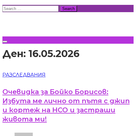
Skip
Search
to
for:
ВСИЧКИ НОВИНИ
content
Ден:
16.05.2026
РАЗСЛЕДВАНИЯ
Очевидка за Бойко Борисов:
Избута ме лично от пътя с джип
и кортеж на НСО и застраши
живота ми!