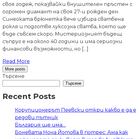
своя годеж, показвайки внушителен пръстен с
огромен диамант на своя 27-и рожден ден.
Синеоката брюнетка вече избира сватбена
рокля и подготвя луксозна сватба, която ще
бъде съвсем скоро. Мистериозният бъдещ
съпруг е на около 40 години и има сериозни
финансови възможности, но […]
Read More
More posts
Търсене
Търсене
Recent Posts
Корупционерът Пеевски откри какво е да е
редови пътник
България ще има…
Боневата Нона Йотова в потрес: Ама как