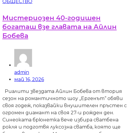
ОБЩЕСТВО
Мистериозен 40-годишен
богаташ взе главата на Айлин
Бобева
admin
май 16, 2026
Риалити звездата Айлин Бобева от втория
сезон на романтичното шоу „Ергенът“ обяви
своя годеж, показвайки внушителен пръстен с
огромен диамант на своя 27-и рожден ден.
Синеоката брюнетка вече избира сватбена
рокля и подготвя луксозна сватба, която ще