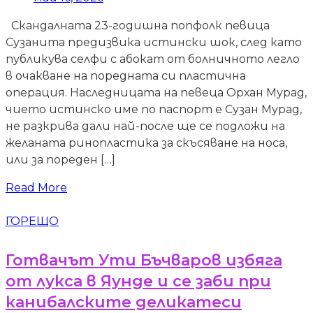
Скандалната 23-годишна попфолк певица
Сузанита предизвика истински шок, след като
публикува селфи с абокат от болничното легло
в очакване на поредната си пластична
операция. Наследницата на певеца Орхан Мурад,
чието истинско име по паспорт е Сузан Мурад,
не разкрива дали най-после ще се подложи на
желаната ринопластика за скъсяване на носа,
или за пореден […]
Read More
ГОРЕЩО
Готвачът Ути Бъчваров избяга
от лукса в Яунде и се заби при
канибалските деликатеси