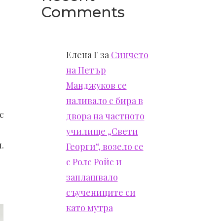
Comments
Елена Г
за
Синчето
на Петър
Манджуков се
наливало с бира в
с
двора на частното
училище „Свети
.
Георги“, возело се
с Ролс Ройс и
заплашвало
съучениците си
като мутра