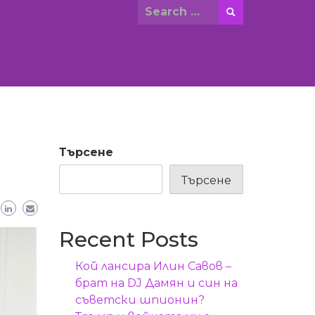
Search
for:
Търсене
Търсене
Recent Posts
Кой лансира Илин Савов –
брат на DJ Дамян и син на
съветски шпионин?