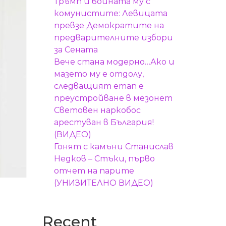
Тръмп и войната му с
комунистите: Левицата
превзе Демократите на
предварителните избори
за Сената
Вече стана модерно…Ако и
мазето му е отдолу,
следващият етап е
преустройване в мезонет
Световен наркобос
арестуван в България!
(ВИДЕО)
Гонят с камъни Станислав
Недков – Стъки, първо
отчет на парите
(УНИЗИТЕЛНО ВИДЕО)
Recent