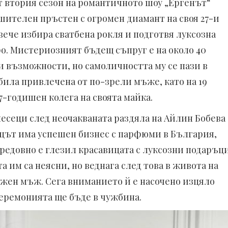
т втория сезон на романтичното шоу „Ергенът“
шителен пръстен с огромен диамант на своя 27-и
вече избира сватбена рокля и подготвя луксозна
ро. Мистериозният бъдещ съпруг е на около 40
 възможности, но самоличността му се пази в
била привлечена от по-зрели мъже, като на 19
7-годишен колега на своята майка.
есеци след неочакваната раздяла на Айлин Бобева 
цът има успешен бизнес с парфюми в България,
редовно е глезил красавицата с луксозни подаръци
 им са неясни, но веднага след това в живота на
ожен мъж. Сега вниманието й е насочено изцяло
 церемонията ще бъде в чужбина.