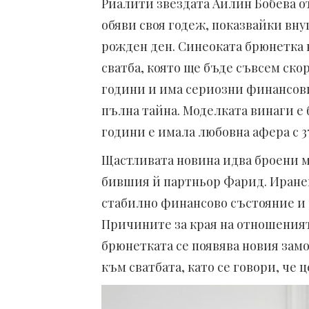
Риалити звездата Айлин Бобева о
обяви своя годеж, показвайки вну
рожден ден. Синеоката брюнетка 
сватба, която ще бъде съвсем ско
години и има сериозни финансови
пълна тайна. Моделката винаги е 
години е имала любовна афера с 3
Щастливата новина идва броени м
бившия й партньор Фарид. Иране
стабилно финансово състояние и 
Причините за края на отношенията
брюнетката се появява новия зам
към сватбата, като се говори, че