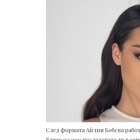
След формата Айлин Бобева рабо
близо 90 000 последователи в со