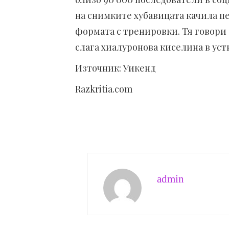
на снимките хубавицата качила пе
формата с тренировки. Тя говори
слага хиалуронова киселина в устн
Източник: Уикенд
Razkritia.com
admin