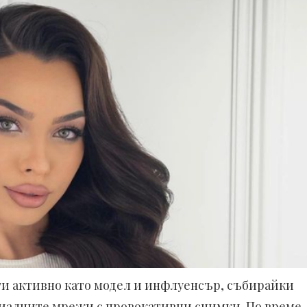
ти активно като модел и инфлуенсър, събирайки
циалните мрежи с провокативни снимки. По време