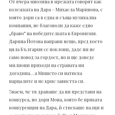
От вчера мнозина в мрежата говорят как
колежката на Дара – Михаела Маринова, с
която дори са в една и съща музикална
компания, не благоволи да каже едно
„браво“ на победителката в Евровизия.
Дарина Йотова направи нещо, пред което
цяла България се поклони, даде ни не
само повод за гордост, но и ще доведе
милиони приходи на страната ни
догодина… а Мишето си натиска
парцалите и не крие завистта си.
Знаем, че тя драпаше да ни представи на
конкурса, но дори Мона, която бе пряката
конкуренция на Дара, й стискаше палци и