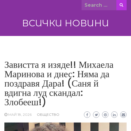
Skip
Search
to
for:
content
ВСИЧКИ НОВИНИ
Завистта я изяде!! Михаела
Маринова и днес: Няма да
поздравя Дара! (Саня й
вдигна луд скандал:
Злобееш!)
МАЙ 18, 2026
ОБЩЕСТВО