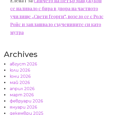
Елена Г
за
Синчето на Петър Манджуков
се наливало с бира в двора на частното
училище „Свети Георги“, возело се с Ролс
Ройс и заплашвало съучениците си като
мутра
Archives
август 2026
юли 2026
юни 2026
май 2026
април 2026
март 2026
февруари 2026
януари 2026
декември 2025