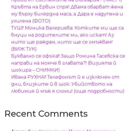
Кръвта на Ервин спря! Двама обарват жена
му върху билярдна маса, а Дара е надупена и
ухилена (ФОТО)
ТУШ!! Моника Валериева: Котките ми ще са
внуци на родителите ми, ако искат! Аз
нито ще раждам, нито ще се омъжвам!
(ВИЖ ТУК)
Буквално се офъка!! Защо Ромина Тасевска се
направи на момче в главата?! (визията й
шокира – СНИМКИ)
Ивана РУХНА!! Телефонът й е изключен от
дни, близките й в шок: Убийството на
любимия й мъж я сломи! (още подробности)
Recent Comments