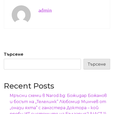
admin
Търсене
Търсене
Recent Posts
Мръсни схеми в Narod.bg: Божидар Божанов
и босът на „Телелинк” Любомир Минчев от
„онази яхта” с гангстера Доктора – кой
проби ИТ системите на България? (ЧАСТ 1)