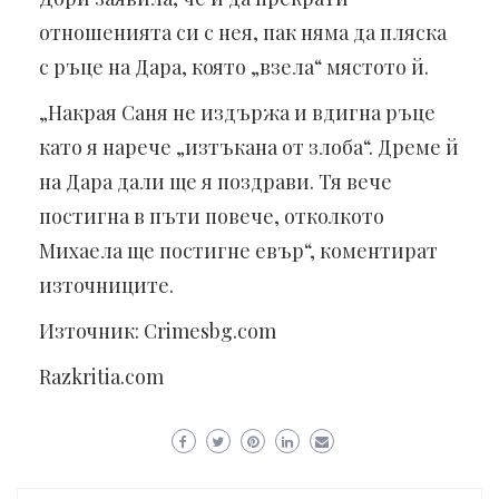
отношенията си с нея, пак няма да пляска
с ръце на Дара, която „взела“ мястото й.
„Накрая Саня не издържа и вдигна ръце
като я нарече „изтъкана от злоба“. Дреме й
на Дара дали ще я поздрави. Тя вече
постигна в пъти повече, отколкото
Михаела ще постигне евър“, коментират
източниците.
Източник: Crimesbg.com
Razkritia.com