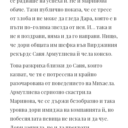
се радваше на успеха й. Не и Маринова
обаче. Тази публично показа, че се тресе
от злоба и не може да гледа Дара, която е в
пъти по-голяма звезда от нея. И… така и
не я поздрави, няма и да го направи. Нищо,
че дори общата им шефка във Вирджиния
рекърдс Саня Армутлиева й чела конско.
Това разкриха близки до Саня, които
казват, че тя е потресена и крайно
разочарована от поведението на Михаела.
Армутлиева сериозно скастрила
Маринова, че се държи безобразно и така
уронва дори имиджа на компанията й, но
побеснялата певица не искала и да чуе.
Дори заявила, че и да прекрати