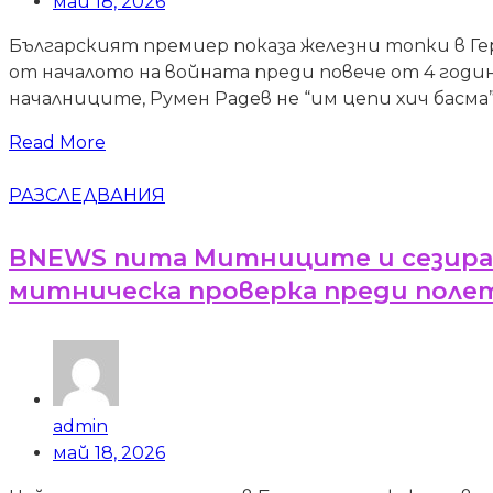
май 18, 2026
Българският премиер показа железни топки в Ге
от началото на войната преди повече от 4 годин
началниците, Румен Радев не “им цепи хич басма”
Read More
РАЗСЛЕДВАНИЯ
BNEWS пита Митниците и сезира К
митническа проверка преди полет
admin
май 18, 2026