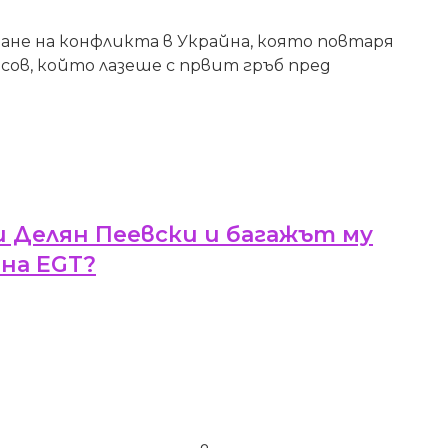
ване на конфликта в Украйна, която повтаря
исов, който лазеше с првит гръб пред
 Делян Пеевски и багажът му
на EGT?