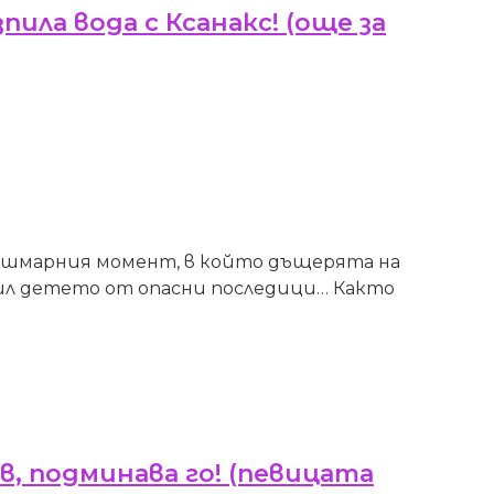
ла вода с Ксанакс! (още за
кошмарния момент, в който дъщерята на
асил детето от опасни последици… Както
ов, подминава го! (певицата