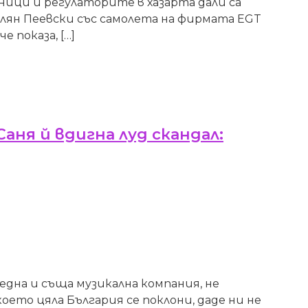
ици и регулаторите в хазарта дали са
елян Пеевски със самолета на фирмата EGT
 показа, […]
Саня й вдигна луд скандал:
 една и съща музикална компания, не
оето цяла България се поклони, даде ни не