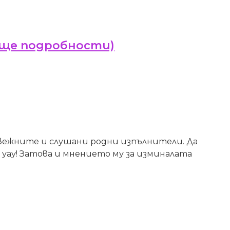
(още подробности)
вървежните и слушани родни изпълнители. Да
а уау! Затова и мнението му за изминалата