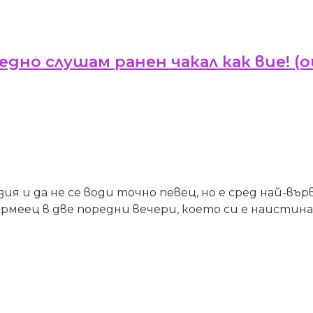
 едно слушам ранен чакал как вие! 
зия и да не се води точно певец, но е сред най-
 Армеец в две поредни вечери, което си е наистин