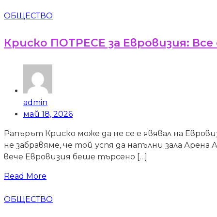
ОБЩЕСТВО
Криско ПОТРЕСЕ за Евровизия: Все
admin
май 18, 2026
Рапърът Криско може да не се е явявал на Еврови
не забравяме, че той успя да напълни зала Арена
вече Евровизия беше търсено […]
Read More
ОБЩЕСТВО