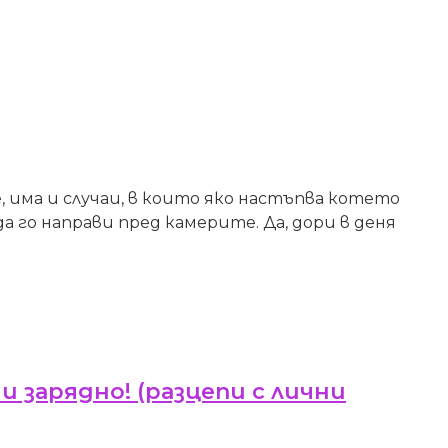
, има и случаи, в които яко настъпва котето
 да го направи пред камерите. Да, дори в деня
и зарядно! (разцепи с лични