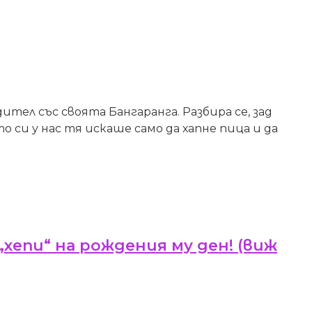
тел със своята Бангаранга. Разбира се, зад
 си у нас тя искаше само да хапне пица и да
„хепи“ на рождения му ден! (виж