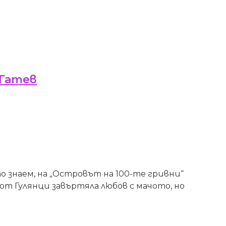
 Гатев
 знаем, на „Островът на 100-те гривни“
от Гулянци завъртяла любов с мачото, но