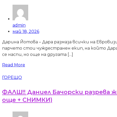
admin
май 18, 2026
Дарина Йотова – Дара размаза всички на Евровизи
парчето стои чуждестранен екип, на който Дара 
се наспи, но още на другата […]
Read More
ГОРЕЩО
ФАЛШ!! Даниел Бачорски разрева же
още + СНИМКИ)