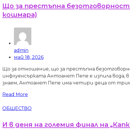
Що за престъпна безотговорност?
кошмара)
admin
май 18, 2026
Що за отношение, що за престъпна безотговорн
инфлуенсърката Антоанет Пепе е изпила вода, в
знаем, Антоанет Пепе има четири деца от трима
Read More
ОБЩЕСТВО
И в деня на големия финал на „Капк