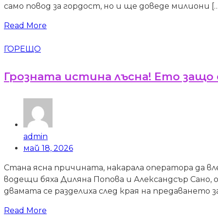
само повод за гордост, но и ще доведе милиони […
Read More
ГОРЕЩО
Грозната истина лъсна! Ето защо 
admin
май 18, 2026
Стана ясна причината, накарала оператора да в
водещи бяха Диляна Попова и Александсър Сано,
двамата се разделиха след края на предаването за
Read More