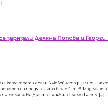
]
се зарязали Деляна Попова и Георги
лезе като трети ерген в любовното риалити Както
 оператор на продукцията беше Гатев. Моделката 
 оцеляване. Не Диляна Попова, а Георги Гатев […]