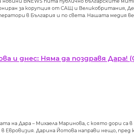
ни новини BNEWS пита публично българските митн
иониран за корупция от САЩ и Великобритания, Д
ператори в България и по света. Нашата медия вече
а и днес: Няма да поздравя Дара! (
а на Дара – Михаела Маринова, с която дори са в
 в Евровизия. Дарина Йотова направи нещо, пред к