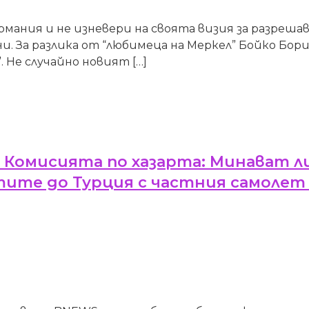
рмания и не изневери на своята визия за разреша
и. За разлика от “любимеца на Меркел” Бойко Бор
. Не случайно новият […]
омисията по хазарта: Минават ли
ите до Турция с частния самолет 