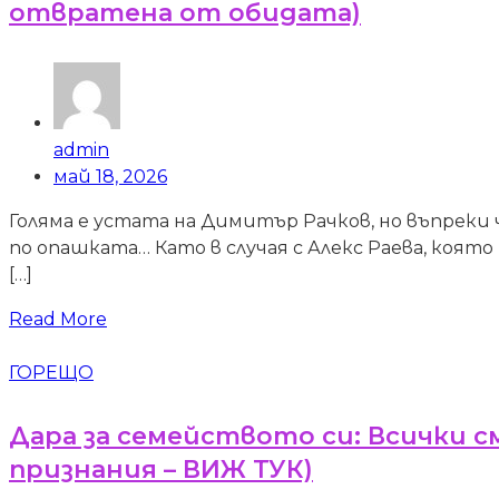
отвратена от обидата)
admin
май 18, 2026
Голяма е устата на Димитър Рачков, но въпреки ч
по опашката… Като в случая с Алекс Раева, която и
[…]
Read More
ГОРЕЩО
Дара за семейството си: Всички см
признания – ВИЖ ТУК)