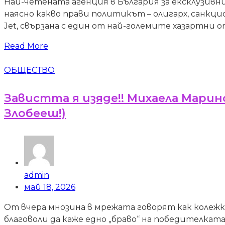
Най-четената агенция в България за ексклузив
наясно какво прави политикът – олигарх, санкц
Jet, свързана с един от най-големите хазартни о
Read More
ОБЩЕСТВО
Завистта я изяде!! Михаела Маринов
Злобееш!)
admin
май 18, 2026
От вчера мнозина в мрежата говорят как колежкат
благоволи да каже едно „браво“ на победителката