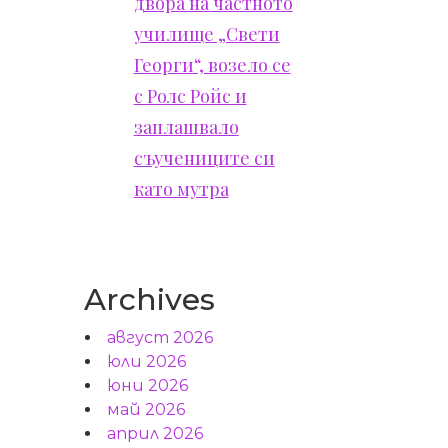
двора на частното
училище „Свети
Георги“, возело се
с Ролс Ройс и
заплашвало
съучениците си
като мутра
Archives
август 2026
юли 2026
юни 2026
май 2026
април 2026