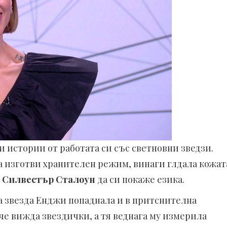
 истории от работата си със светновни зведзи.
а изготви хранителен режим, винаги глдала кожат
и
Силвестър Сталоун
да си покаже езика.
та звезда Енджи попаднала и в притснителна
 че вижда звездички, а тя веднага му измерила