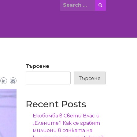
Search
for:
Търсене
Търсене
Recent Posts
Екобомба в Свети Влас и
„Елените“! Как се грабят
милиони в сянката на