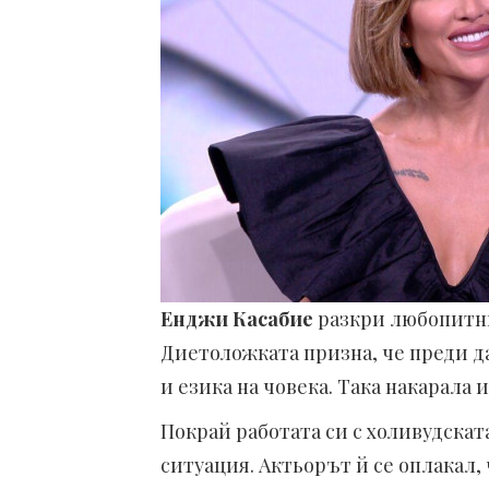
Енджи Касабие
разкри любопитни
Диетоложката призна, че преди д
и езика на човека. Така накарала 
Покрай работата си с холивудска
ситуация. Актьорът й се оплакал,