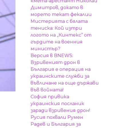
кмета-арестант Николай
Димитров, докато в
морето текат фекалии
Мистерията с бялата
тениска: Кой изтри
логото на „Кинтекс“ от
гърдите на военния
министър?
Версия в BNEWS:
Взривеният дрон в
България е операция на
украинските служби за
въвличане на още държави
във войната!
София привика
украинския посланик
заради взривения дрон!
Русия похвали Румен
Радев и България за