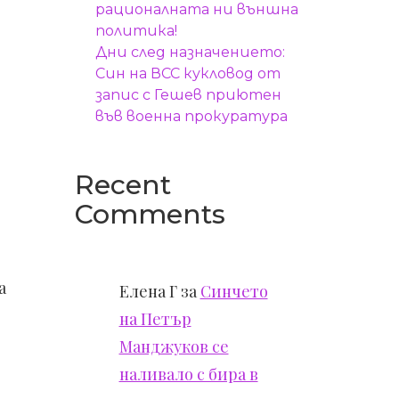
рационалната ни външна
политика!
Дни след назначението:
Син на ВСС кукловод от
запис с Гешев приютен
във военна прокуратура
Recent
Comments
а
Елена Г
за
Синчето
на Петър
Манджуков се
наливало с бира в