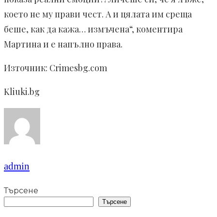
което не му прави чест. А и цялата им среща
беше, как да кажа… измъчена“, коментира
Мартина и е напълно права.
Източник: Crimesbg.com
Kliuki.bg
admin
Търсене
Търсене