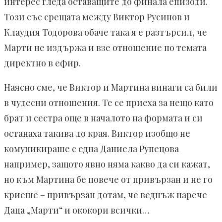
интерес гледа оставащите до финала епизоди.
Този със срещата между Виктор Русинов и
Клаудия Тодорова обаче така я е разтърсил, че
Марти не издържа и взе отношение по темата
директно в ефир.
Наясно сме, че Виктор и Мартина винаги са били
в чудесни отношения. Те се приеха за нещо като
брат и сестра още в началото на формата и си
останаха такива до края. Виктор изобщо не
комуникираше с една Даниела Рупецова
например, защото явно няма какво да си кажат,
но към Мартина бе повече от привързан и не го
криеше – привързан дотам, че веднъж нарече
Даца „Марти“ и ококори всички…