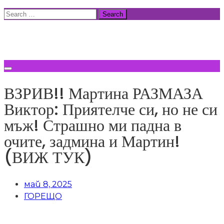
Skip
Search
to
for:
ВСИЧКИ НОВИНИ
content
ВЗРИВ!! Мартина РАЗМАЗА
Виктор: Приятелче си, но не си
мъж! Страшно ми падна в
очите, задмина и Мартин!
(ВИЖ ТУК)
май 8, 2025
ГОРЕЩО