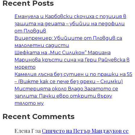
Recent Posts
Емануела и Карбовски скочиха с позиция в
защита на децата – убийци на педофили
от Пловдив
Вицепремиер: Убийците от Пловдив са
малолетни садисти
Шефката на „Мис Силикон“ Мариана
Маринова кръсти сина на Гери Райчевска в
морето
Камелия лъсна без сутиен и по прашки на 55
– (Вижте как се пече без дрехи – Снимки)
Мистерията около Владо Загатото се
заплита: Пачки евро открити върху
тялото му
Recent Comments
Елена Г
за
Синчето на Петър Манджуков се