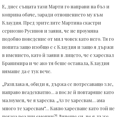
Е, днес същата тази Марти го направи на бъз и
коприва обаче, заради отношението му към
Клаудия. Пред зрителите Мартина скастри
сериозно Русинов и заяви, че не проумява
подобно поведение от мил човек като него. Тя го
попита защо изобщо е с Клаудия и защо я държи
в имението, като й заяви в лицето, че е харесвал
Бранимира и че ако тя беше останала, Клаудия
нямаше да е тук вече.
„Разплака я, обиди я, държа се потресаващо зле,
направо неадекватно… а после й повтаряше като
малоумен, че я харесва. „Аз те харесвам… ама
много те харесвам“… Какво харесване като той не
показа реални емоции?! Личеше си, че я лъже,