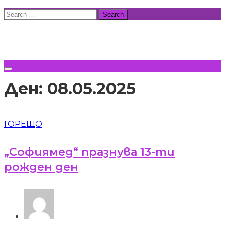
Skip
Search
to
for:
ВСИЧКИ НОВИНИ
content
Ден:
08.05.2025
ГОРЕЩО
„Софиямед“ празнува 13-ти
рожден ден