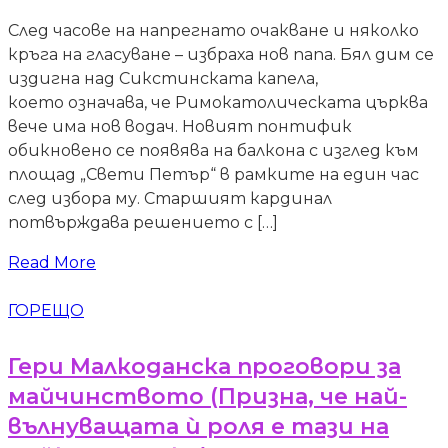
След часове на напрегнато очакване и няколко
кръга на гласуване – избраха нов папа. Бял дим се
издигна над Сикстинската капела,
което означава, че Римокатолическата църква
вече има нов водач. Новият понтифик
обикновено се появява на балкона с изглед към
площад „Свети Петър“ в рамките на един час
след избора му. Старшият кардинал
потвърждава решението с […]
Read More
ГОРЕЩО
Гери Малкоданска проговори за
майчинството (Призна, че най-
вълнуващата ѝ роля е тази на