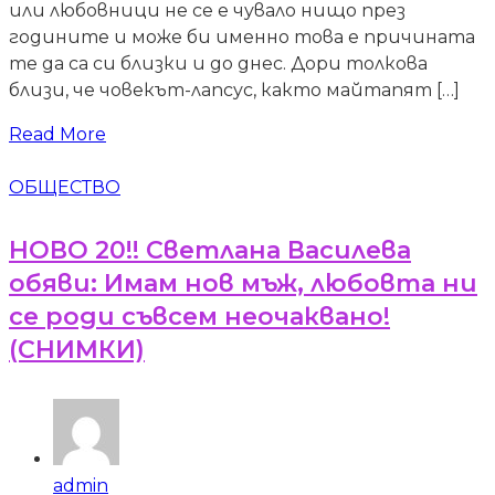
или любовници не се е чувало нищо през
годините и може би именно това е причината
те да са си близки и до днес. Дори толкова
близи, че човекът-лапсус, както майтапят […]
Read More
ОБЩЕСТВО
НОВО 20!! Светлана Василева
обяви: Имам нов мъж, любовта ни
се роди съвсем неочаквано!
(СНИМКИ)
admin