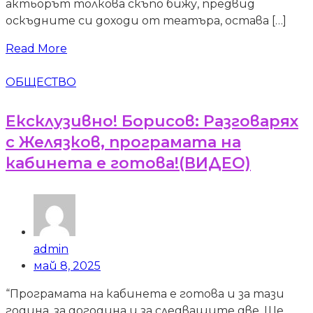
актьорът толкова скъпо бижу, предвид
оскъдните си доходи от театъра, остава […]
Read More
ОБЩЕСТВО
Ексклузивно! Борисов: Разговарях
с Желязков, програмата на
кабинета е готова!(ВИДЕО)
admin
май 8, 2025
“Програмата на кабинета е готова и за тази
година, за догодина и за следващите две. Ще