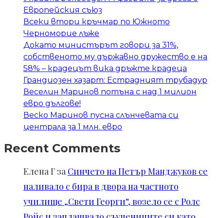
Европейския съюз
Всеки втори кръчмар по Южното
Черноморие лъже
Докато министърът говори за 31%,
собственото му държавно дружество е на
58% – крадецът вика дръжте крадеца
Грандиозен хазарт: Естрадният трубадур
Веселин Маринов потъна с над 1 милион
евро дългове!
Веско Маринов пусна слънчевата си
централа за 1 млн. евро
Recent Comments
Елена Г
за
Синчето на Петър Манджуков се
наливало с бира в двора на частното
училище „Свети Георги“, возело се с Ролс
Ройс и заплашвало съучениците си като