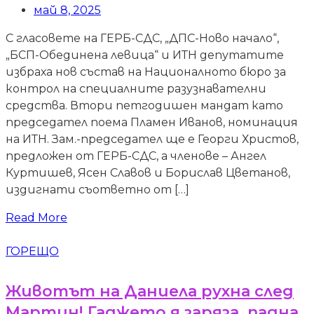
май 8, 2025
С гласовете на ГЕРБ-СДС, „ДПС-Ново начало“,
„БСП-Обединена левица“ и ИТН депутатите
избраха нов състав на Националното бюро за
контрол на специалните разузнавателни
средства. Втори петгодишен мандат като
председател поема Пламен Иванов, номинация
на ИТН. Зам.-председател ще е Георги Христов,
предложен от ГЕРБ-СДС, а членове – Ангел
Куртишев, Ясен Славов и Борислав Цветанов,
издигнати съответно от […]
Read More
ГОРЕЩО
Животът на Даниела рухна след
Мартин! Гаджето я заряза, падна