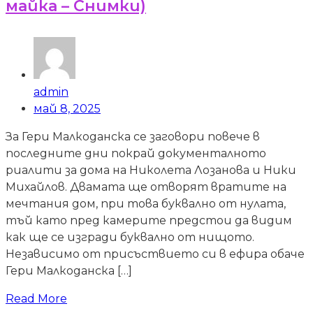
майка – Снимки)
admin
май 8, 2025
За Гери Малкоданска се заговори повече в
последните дни покрай документалното
риалити за дома на Николета Лозанова и Ники
Михайлов. Двамата ще отворят вратите на
мечтания дом, при това буквално от нулата,
тъй като пред камерите предстои да видим
как ще се изгради буквално от нищото.
Независимо от присъствието си в ефира обаче
Гери Малкоданска […]
Read More