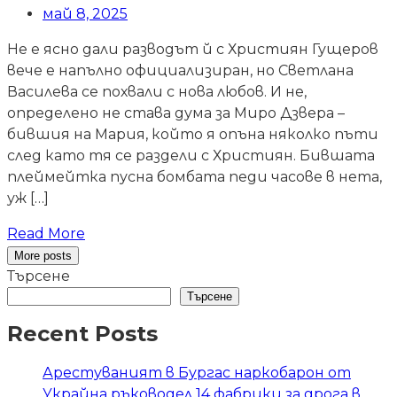
май 8, 2025
Не е ясно дали разводът й с Християн Гущеров
вече е напълно официализиран, но Светлана
Василева се похвали с нова любов. И не,
определено не става дума за Миро Дзвера –
бившия на Мария, който я опъна няколко пъти
след като тя се раздели с Християн. Бившата
плеймейтка пусна бомбата педи часове в нета,
уж […]
Read More
More posts
Търсене
Търсене
Recent Posts
Арестуваният в Бургас наркобарон от
Украйна ръководел 14 фабрики за дрога в