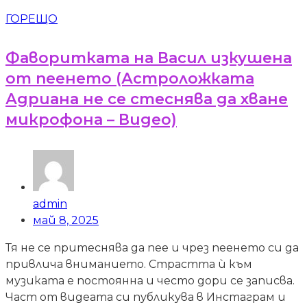
ГОРЕЩО
Фаворитката на Васил изкушена
от пеенето (Астроложката
Адриана не се стеснява да хване
микрофона – Видео)
admin
май 8, 2025
Тя не се притеснява да пее и чрез пеенето си да
привлича вниманието. Страстта ѝ към
музиката е постоянна и често дори се записва.
Част от видеата си публикува в Инстаграм и