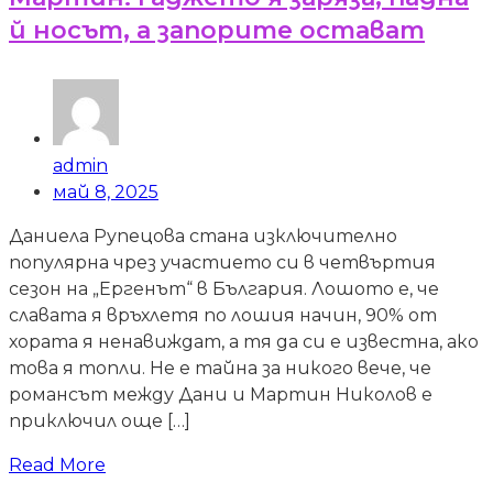
й носът, а запорите остават
admin
май 8, 2025
Даниела Рупецова стана изключително
популярна чрез участието си в четвъртия
сезон на „Ергенът“ в България. Лошото е, че
славата я връхлетя по лошия начин, 90% от
хората я ненавиждат, а тя да си е известна, ако
това я топли. Не е тайна за никого вече, че
романсът между Дани и Мартин Николов е
приключил още […]
Read More