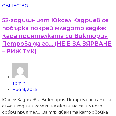
ОБЩЕСТВО
52-годишният Юксел Кадриев се
побърка покрай младото гадже:
Кара приятелката си Виктория
Петрова да го… (НЕ Е ЗА ВЯРВАНЕ
– ВИЖ ТУК)
admin
май 8, 2025
Юксел Кадриев и Виктория Петрова не само са
дълги години колеги на екран, но са и много
добри приятели. За тях двамата като двойка