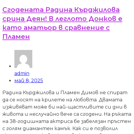
Сгодената Радина Кърджилова
срина Деян! В леглото Донков е
като аматьор в сравнение с
Пламен
admin
май 8, 2025
Радина Кърджилова и Пламен Димов не спират
да се носят на крилете на любовта. Двамата
изживяват може би най-щастливите си дни в
живота и неслучайно вече са сгодени. На ръката
на 38-годишната актриса бе забелязан пръстен
с голям диамантен камък. Как си е позволил