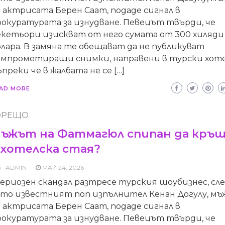
 актрисата Берен Саат, подаде сигнал в
рокуратурата за изнудване. Певецът твърди, че
екетьори изискват от него сумата от 300 хиляди
лара. В замяна те обещават да не публикуват
омпрометиращи снимки, направени в турски хоте
преки че в жалбата не се […]
AD MORE
ОРЕЩО
ъжът на Фатмагюл спипан да кръш
 хотелска стая?
ADMIN
МАЙ 24, 2026
ериозен скандал разтресе турския шоубизнес, сл
ато известният поп изпълнител Кенан Догулу, м
 актрисата Берен Саат, подаде сигнал в
рокуратурата за изнудване. Певецът твърди, че