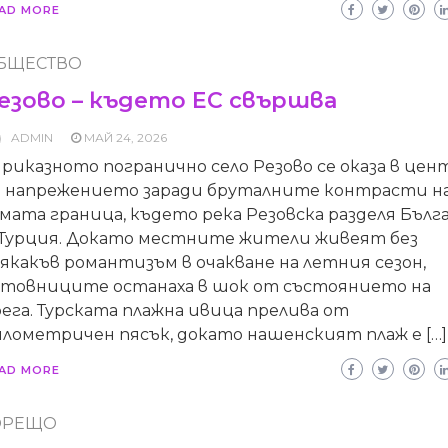
AD MORE
БЩЕСТВО
езово – където ЕС свършва
ADMIN
МАЙ 24, 2026
иказното погранично село Резово се оказа в цен
а напрежението заради бруталните контрасти н
мата граница, където река Резовска разделя Бълг
 Турция. Докато местните жители живеят без
якакъв романтизъм в очакване на летния сезон,
етовниците останаха в шок от състоянието на
ега. Турската плажна ивица прелива от
илометричен пясък, докато нашенският плаж е […]
AD MORE
ОРЕЩО