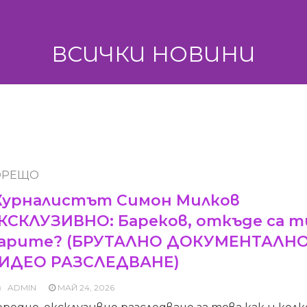
ВСИЧКИ НОВИНИ
ОРЕЩО
урналистът Симон Милков
КСКЛУЗИВНО: Бареков, откъде са т
арите? (БРУТАЛНО ДОКУМЕНТАЛНО
ИДЕО РАЗСЛЕДВАНЕ)
ADMIN
МАЙ 24, 2026