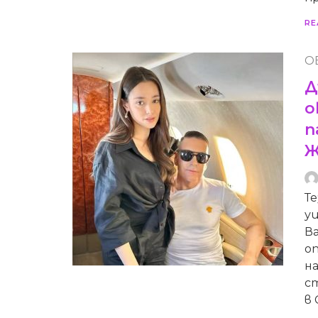
RE
О
Д
о
п
Ж
Те
у
Ва
оп
на
с
в 