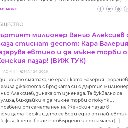
AD MORE
БЩЕСТВО
ъртият милионер Ваньо Алексиев 
каза стиснат деспот: Кара Валерия
азарува евтино и да мъкне торби 
енския пазар! (ВИЖ ТУК)
ADMIN
МАЙ 24, 2026
зи, които смятаха, че ергенката Валерия Георгиев
целила джакпота с връзката си с Дъртия милионе
ньо Алексиев, зинаха от изненада. Те буквално се
улиха, виждайки я да мъкне торби с покупки,
правени от самата нея на Женския пазар в
толицата. Тържището се води едно от най-евти
София, което беше потвърдено и от самата […]