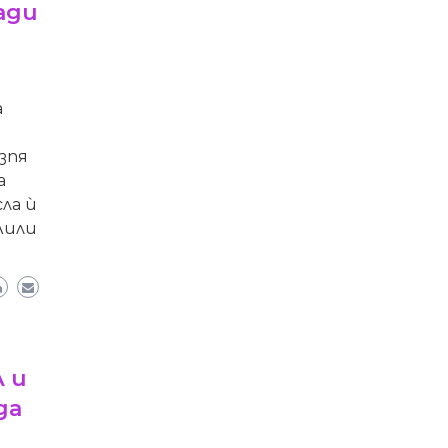
ади
а
зпя
а
ла ѝ
Лили
 и
да