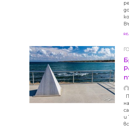
р
до
к
Въ
RE
Г
Б
Р
п
Пр
н
са
и
вс