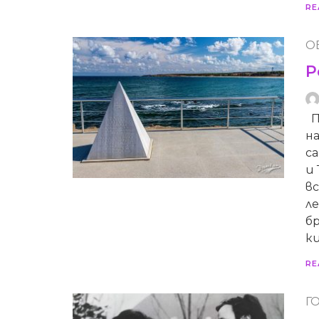
RE
О
Р
Пр
н
са
и
вс
л
бр
к
RE
Г