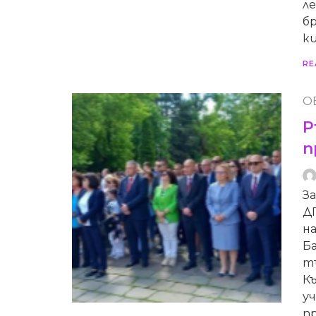
л
бр
к
RE
О
Р
п
З
Д
н
Ба
т
К
у
п