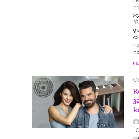
По
п
ж
“
ди
сх
п
по
RE
О
К
з
к
С
к