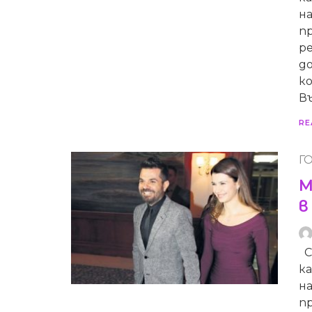
на
п
р
до
к
Въ
RE
Г
М
в
С
к
на
п