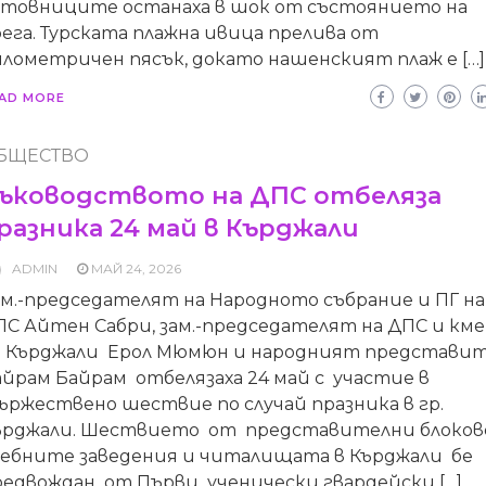
етовниците останаха в шок от състоянието на
ега. Турската плажна ивица прелива от
илометричен пясък, докато нашенският плаж е […]
AD MORE
БЩЕСТВО
ъководството на ДПС отбеляза
разника 24 май в Кърджали
ADMIN
МАЙ 24, 2026
ам.-председателят на Народното събрание и ПГ на
ПС Айтен Сабри, зам.-председателят на ДПС и км
а Кърджали Ерол Мюмюн и народният представи
йрам Байрам отбелязаха 24 май с участие в
ържествено шествие по случай празника в гр.
ърджали. Шествието от представителни блоков
чебните заведения и читалищата в Кърджали бе
редвождан от Първи ученически гвардейски […]