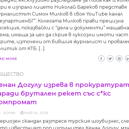
редно, ексклузивно разследване за това как и колк
ари е изпрало лицето Николай Бареков представя
урналистът Симон Милков в своя YouTube канал
БезпартиенБГ”. Колегата Милков прави прецизна
секция, показвайки с “дела и документи” мащабн
ема, имаща за цел да скрие в луксозни имоти част
арите, източени от бившия журналист и провале
литик от КТБ. […]
AD MORE
БЩЕСТВО
енан Догулу изрева в прокуратура
аради брутален рекет със с*кс
омпромат
ADMIN
МАЙ 24, 2026
ериозен скандал разтресе турския шоубизнес, сл
ато известният поп изпълнител Кенан Догулу, м