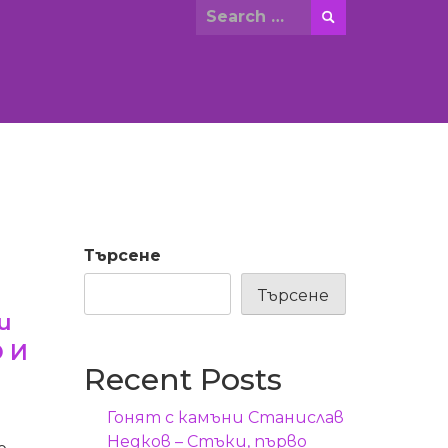
Search
for:
Търсене
Търсене
и
 И
Recent Posts
Гонят с камъни Станислав
Недков – Стъки, първо