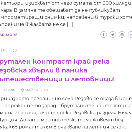
екетьори изискват от него сумата от 300 хиляди
лара. В замяна те обещават да не публикуват
омпрометиращи снимки, направени в турски хоте
преки че в жалбата не се […]
AD MORE
ОРЕЩО
рутален контраст край река
езовска хвърли в паника
ътешественици и летовници!
ADMIN
МАЙ 24, 2026
иказното погранично село Резово се оказа в цен
а напрежението заради бруталните контрасти н
мата граница, където река Резовска разделя Бълг
 Турция. Докато местните жители живеят без
якакъв романтизъм в очакване на летния сезон,