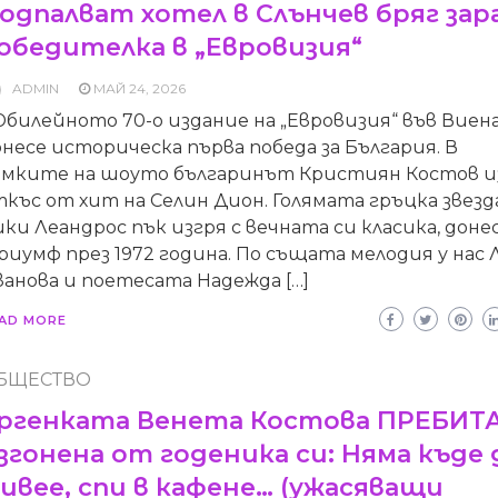
одпалват хотел в Слънчев бряг зар
обедителка в „Евровизия“
ADMIN
МАЙ 24, 2026
билейното 70-о издание на „Евровизия“ във Виен
несе историческа първа победа за България. В
амките на шоуто българинът Кристиян Костов и
къс от хит на Селин Дион. Голямата гръцка звезд
ки Леандрос пък изгря с вечната си класика, донес
иумф през 1972 година. По същата мелодия у нас 
анова и поетесата Надежда […]
AD MORE
БЩЕСТВО
ргенката Венета Костова ПРЕБИТА
згонена от годеника си: Няма къде 
ивее, спи в кафене… (ужасяващи