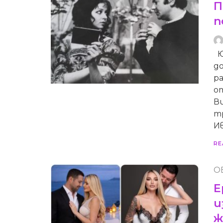
П
п
Ю
до
р
от
Ви
тр
Ив
RE
О
Е
и
ж