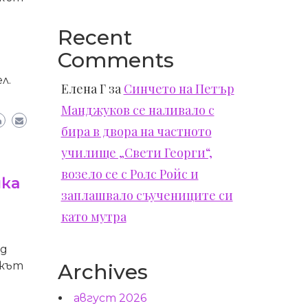
Recent
Comments
л.
Елена Г
за
Синчето на Петър
Манджуков се наливало с
бира в двора на частното
училище „Свети Георги“,
возело се с Ролс Ройс и
ка
заплашвало съучениците си
като мутра
ед
Archives
ъжът
август 2026