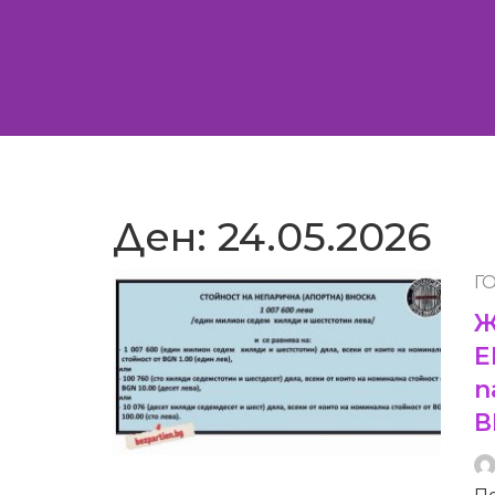
Skip
to
content
Ден:
24.05.2026
Г
Ж
Е
п
В