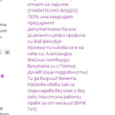
о
отчет на парите
(УНИЗИТЕЛНО ВИДЕО)
ГЕРБ има кандидат-
президент!
ата
Депутатката Ирина
 от
Диамант изтри профила
н
си във фейсбук
Ирмена Чичикова не е на
себе си: Александра
Фейгин потвърди
връзката си с Петър
Дочев! (още подробности)
та
Ти да видиш!! Венета
Райкова обяви как се
подмладява без мъж и без
секс: Наистина работи,
правя го от месеци! (ВИЖ
ед
ТУК)
ъжът