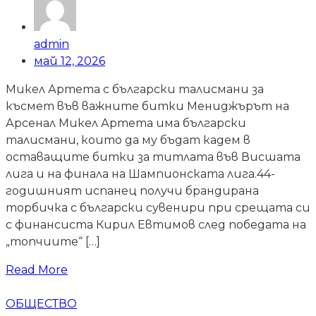
admin
май 12, 2026
Микел Артета с български талисмани за
късмет във важните битки Мениджърът на
Арсенал Микел Артета има български
талисмани, които да му бъдат кадем в
оставащите битки за титлата във Висшата
лига и на финала на Шампионската лига.44-
годишният испанец получи брандирана
торбичка с български сувенири при срещата си
с финансиста Кирил Евтимов след победата на
„топчиите“ […]
Read More
ОБЩЕСТВО