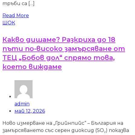
тръби са […]
Read More
ШОК
Какво дишаме? Разкриха до 18
пъти по-високо замърсяване от
ТЕЦ „Бобов дол“ спрямо това,
което виждаме
admin
май 12, 2026
Ново измерване на „Грийнпийс“ – България на
замърсяването със серен диоксид (SO₂) показва