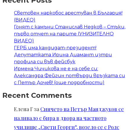
Recent Posts
Световен наркобос арестуван в България!
(ВИДЕО)
Гонят с камъни Станислав Недков – Стъки,
първо отчет на парите (УНИЗИТЕЛНО
ВИДЕО)
ГЕРБ има кандидат-президент!
Депутатката Ирина Диамант изтри
профила си във фейсбук
Ирмена Чичикова не е на себе си:
Александра Фейгин потвърди връзката си
с Петър Дочев! (още подробности)
Recent Comments
Елена Г
за
Синчето на Петър Манджуков се
наливало с бира в двора на частното
училище „Свети Георги“, возело се с Ролс