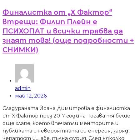
Финалистка от „Х Фактор“
втрещи: Филип Плейн е
ПСИХОПАТ и всички трябва да
знаят това! (още подробности +
СНИМКИ)
admin
май 12, 2026
Сладураната Йоана Димитрова е финалистка
от Х Фактор през 2017 година. Тогава тя беше
още хлапе, което впечатли менторите и
публиката с невероятната си енергия, заряд,
чепатост и… абе, пълна фурия. След няколко