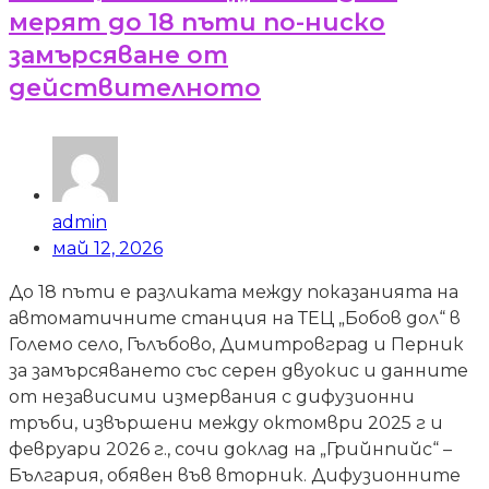
мерят до 18 пъти по-ниско
замърсяване от
действителното
admin
май 12, 2026
До 18 пъти е разликата между показанията на
автоматичните станция на ТЕЦ „Бобов дол“ в
Големо село, Гълъбово, Димитровград и Перник
за замърсяването със серен двуокис и данните
от независими измервания с дифузионни
тръби, извършени между октомври 2025 г и
февруари 2026 г., сочи доклад на „Грийнпийс“ –
България, обявен във вторник. Дифузионните