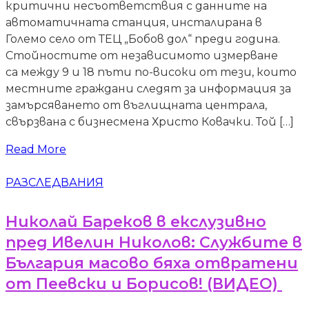
критични несъответствия с данните на
автоматичната станция, инсталирана в
Големо село от ТЕЦ „Бобов дол“ преди година.
Стойностите от независимото измерване
са между 9 и 18 пъти по-високи от тези, които
местните граждани следят за информация за
замърсяването от въглищната централа,
свързвана с бизнесмена Христо Ковачки. Той […]
Read More
РАЗСЛЕДВАНИЯ
Николай Бареков в екслузивно
пред Ивелин Николов: Службите в
България масово бяха отвратени
от Пеевски и Борисов! (ВИДЕО)