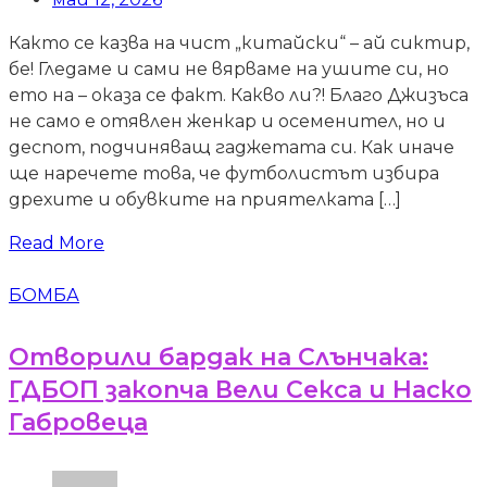
Както се казва на чист „китайски“ – ай сиктир,
бе! Гледаме и сами не вярваме на ушите си, но
ето на – оказа се факт. Какво ли?! Благо Джизъса
не само е отявлен женкар и осеменител, но и
деспот, подчиняващ гаджетата си. Как иначе
ще наречете това, че футболистът избира
дрехите и обувките на приятелката […]
Read More
БОМБА
Отворили бардак на Слънчака:
ГДБОП закопча Вели Секса и Наско
Габровеца