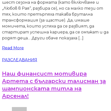
шест сезона на формата (като включваме и
„Любов в Рая“, разбира се), но са малко тези от
тях, които претърпяха такава брутална
трансформация (за щастие). Да, имаше
момичета, които успяха да се развият, да
стартират успешна кариера, да се омъжат и да
родят деца… Други обаче показаха […]
Read More
РАЗСЛЕДВАНИЯ
Наш финансист мотивира
Артета с български талисман за
шампионската титла на
Арсенал!