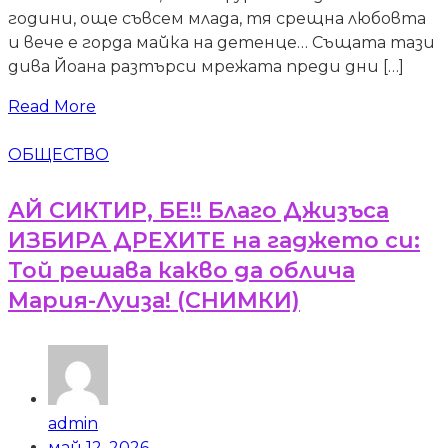
години, още съвсем млада, тя срещна любовта
и вече е горда майка на детенце… Същата тази
дива Йоана разтърси мрежата преди дни […]
Read More
ОБЩЕСТВО
АЙ СИКТИР, БЕ!! Благо Джизъса
ИЗБИРА ДРЕХИТЕ на гаджето си:
Той решава какво да облича
Мария-Луиза! (СНИМКИ)
admin
май 12, 2026