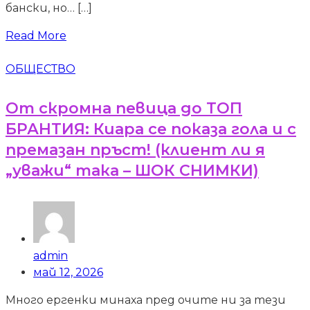
бански, но… […]
Read More
ОБЩЕСТВО
От скромна певица до ТОП
БРАНТИЯ: Киара се показа гола и с
премазан пръст! (клиент ли я
„уважи“ така – ШОК СНИМКИ)
admin
май 12, 2026
Много ергенки минаха пред очите ни за тези