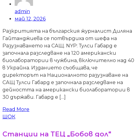
admin
май 12, 2026
Разкритията на българския журналист Диляна
Гайтанджиева се потвърдиха от шефа на
Разузнаването на САЩ. NYP: Тулси Габард е
започнала разследване на 120 американски
биолаборатории в чужбина, включително над 40
в Украйна. Изданието съобщава, че
директорът на Националното разузнаване на
САЩ Тулси Габард е започнала разследване на
дейността на американски биолаборатории в
30 държави. Габард е […]
Read More
ШОК
Станции на ТЕЦ „Бобов дол“