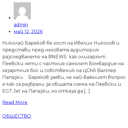
admin
май 12, 2026
Николай Бареков бе гост на Ивелин Николов и
представи пред неговата аудитория
разследването на BNEWS как олигархът
Пеевски лети с частния самолет Бомбардие на
хазартния бос и собственик на ЦСКА Валтер
Папазки. Бареков заяви, че най-важният въпрос
е как са разбрали за общата схема на Пеевски и
EGT Jet на Папазки, но отказа да […]
Read More
ОБЩЕСТВО