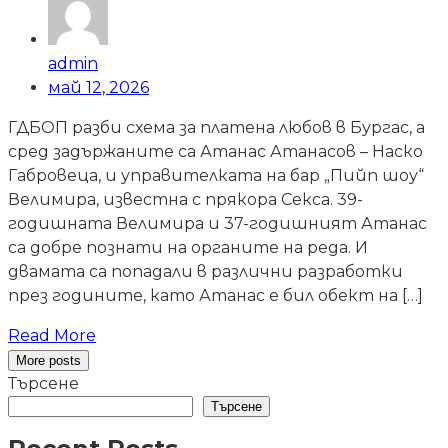
admin
май 12, 2026
ГДБОП разби схема за платена любов в Бургас, а
сред задържаните са Атанас Атанасов – Наско
Габровеца, и управителката на бар „Пийп шоу“
Велимира, известна с прякора Секса. 39-
годишната Велимира и 37-годишният Атанас
са добре познати на органите на реда. И
двамата са попадали в различни разработки
през годините, като Атанас е бил обект на […]
Read More
More posts
Търсене
Търсене