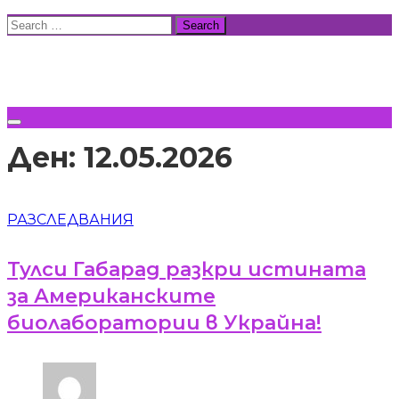
Skip
Search
to
for:
ВСИЧКИ НОВИНИ
content
Ден:
12.05.2026
РАЗСЛЕДВАНИЯ
Тулси Габарад разкри истината
за Американските
биолаборатории в Украйна!