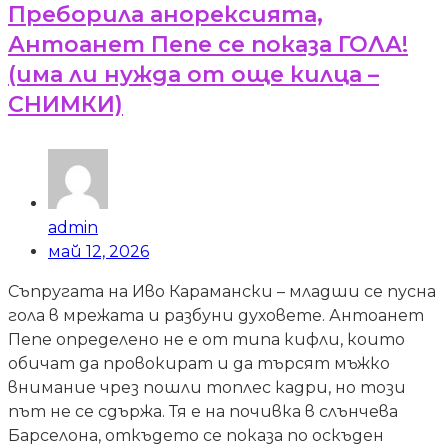
Преборила анорексията,
Антоанет Пепе се показа ГОЛА!
(има ли нужда от още килца –
СНИМКИ)
admin
май 12, 2026
Съпругата на Иво Карамански – младши се пусна
гола в мрежата и разбуни духовете. Антоанет
Пепе определено не е от типа кифли, които
обичат да провокират и да търсят мъжко
внимание чрез пошли топлес кадри, но този
път не се сдържа. Тя е на почивка в слънчева
Барселона, откъдето се показа по оскъден