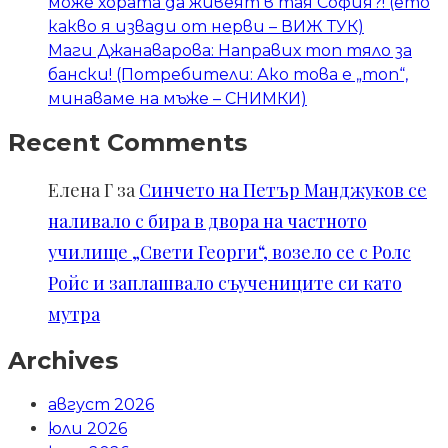
може хората да живеят в тая София?! (ето
какво я извади от нерви – ВИЖ ТУК)
Маги Джанаварова: Направих топ тяло за
бански! (Потребители: Ако това е „топ“,
минаваме на мъже – СНИМКИ)
Recent Comments
Елена Г
за
Синчето на Петър Манджуков се
наливало с бира в двора на частното
училище „Свети Георги“, возело се с Ролс
Ройс и заплашвало съучениците си като
мутра
Archives
август 2026
юли 2026