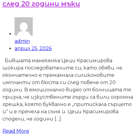
след 20 години мъки
admin
април 25, 2026
Бившата манекенка Цеци Красимирова
шокира последователите си, като обяви, че
окончателно е премахнала силиконовите
импланти от бюста си след повече от 20
години. В емоционално видео от болницата тя
призна, че изкуствените гърди са били огромна
грешка, която буквално е „притискала сърцето
ѝ“ и е пречела на съня ѝ. Цеци Красимирова
сподели, че години […]
Read More