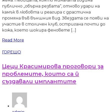
жена. Певицата, която миналата година
публично „обърна резбата“, отново удари на
камък в любовта и реагира с драстична
промяна във външния вид. Звездата се появи на
участие в столичен клуб, остригана почти до
кожа, което шокира феновете […]
Read More
ГОРЕЩО
Цеци Красимирова проговори за
проблемите, които са й
създавали имплантите