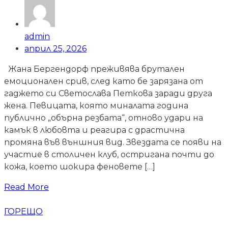
admin
април 25, 2026
Жана Бергендорф преживява брутален
емоционален срив, след като бе зарязана от
гаджето си Светослава Петкова заради друга
жена. Певицата, която миналата година
публично „обърна резбата“, отново удари на
камък в любовта и реагира с драстична
промяна във външния вид. Звездата се появи на
участие в столичен клуб, остригана почти до
кожа, което шокира феновете […]
Read More
ГОРЕЩО