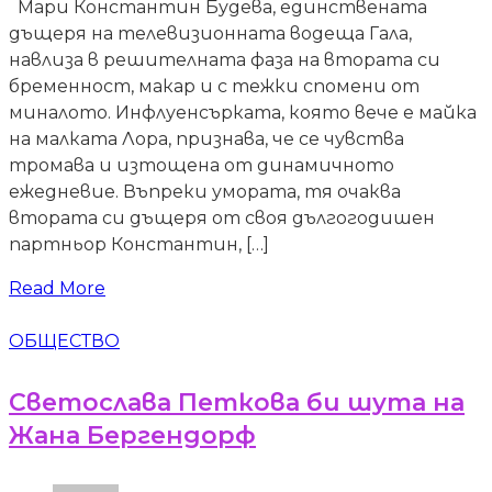
Мари Константин Будева, единствената
дъщеря на телевизионната водеща Гала,
навлиза в решителната фаза на втората си
бременност, макар и с тежки спомени от
миналото. Инфлуенсърката, която вече е майка
на малката Лора, признава, че се чувства
тромава и изтощена от динамичното
ежедневие. Въпреки умората, тя очаква
втората си дъщеря от своя дългогодишен
партньор Константин, […]
Read More
ОБЩЕСТВО
Светослава Петкова би шута на
Жана Бергендорф