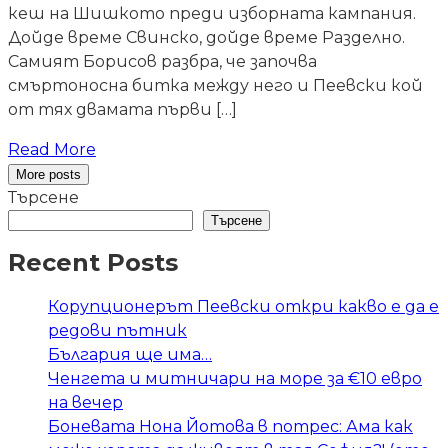
кеш на Шишкото преди изборната кампания.
Дойде време Свинско, дойде време Разделно.
Самият Борисов разбра, че започва
смъртоносна битка между него и Пеевски кой
от тях двамата първи […]
Read More
More posts
Търсене
Търсене
Recent Posts
Корупционерът Пеевски откри какво е да е
редови пътник
България ще има…
Ченгета и митничари на море за €10 евро
на вечер
Боневата Нона Йотова в потрес: Ама как