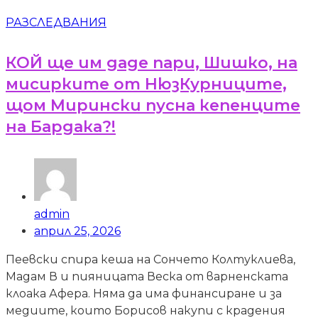
РАЗСЛЕДВАНИЯ
КОЙ ще им даде пари, Шишко, на
мисирките от НюзКурниците,
щом Мирински пусна кепенците
на Бардака?!
admin
април 25, 2026
Пеевски спира кеша на Сончето Колтуклиева,
Мадам В и пияницата Веска от варненската
клоака Афера. Няма да има финансиране и за
медиите, които Борисов накупи с крадения