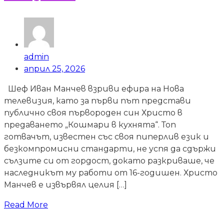
admin
април 25, 2026
Шеф Иван Манчев взриви ефира на Нова
телевизия, като за първи път представи
публично своя първороден син Христо в
предаването „Кошмари в кухнята“. Топ
готвачът, известен със своя пиперлив език и
безкомпромисни стандарти, не успя да сдържи
сълзите си от гордост, докато разкриваше, че
наследникът му работи от 16-годишен. Христо
Манчев е извървял целия […]
Read More