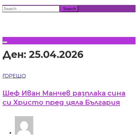
Skip
Search
to
for:
ВСИЧКИ НОВИНИ
content
Ден:
25.04.2026
ГОРЕЩО
Шеф Иван Манчев разплака сина
си Христо пред цяла България