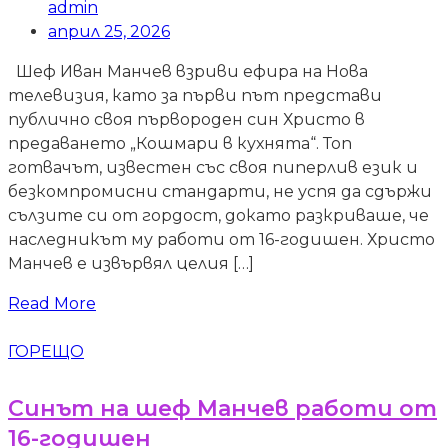
admin
април 25, 2026
Шеф Иван Манчев взриви ефира на Нова
телевизия, като за първи път представи
публично своя първороден син Христо в
предаването „Кошмари в кухнята“. Топ
готвачът, известен със своя пиперлив език и
безкомпромисни стандарти, не успя да сдържи
сълзите си от гордост, докато разкриваше, че
наследникът му работи от 16-годишен. Христо
Манчев е извървял целия […]
Read More
ГОРЕЩО
Синът на шеф Манчев работи от
16-годишен