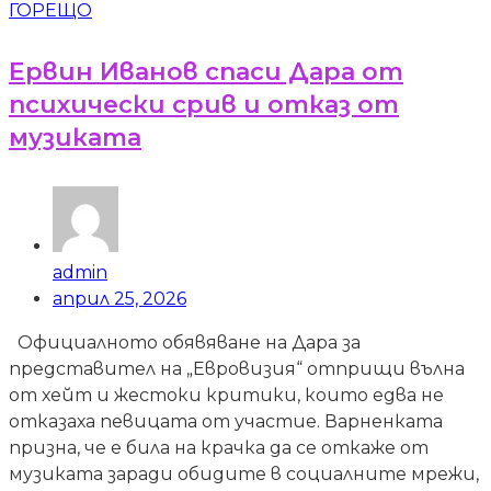
ГОРЕЩО
Ервин Иванов спаси Дара от
психически срив и отказ от
музиката
admin
април 25, 2026
Официалното обявяване на Дара за
представител на „Евровизия“ отприщи вълна
от хейт и жестоки критики, които едва не
отказаха певицата от участие. Варненката
призна, че е била на крачка да се откаже от
музиката заради обидите в социалните мрежи,