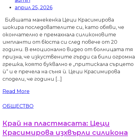
admin
април 25, 2026
Бившата манекенка Цеци Красимирова
шокира последователите си, като обяви, че
окончателно е премахнала силиконовите
импланти от бюста си след повече от 20
години. В емоционално видео от болницата тя
призна, че изкуствените гърди са били огромна
грешка, която буквално е „притискала сърцето
ѝ“ и е пречела на съня ѝ. Цеци Красимирова
сподели, че години […]
Read More
ОБЩЕСТВО
Край на пластмасата: Цеци
Красимирова изхвърли силикона