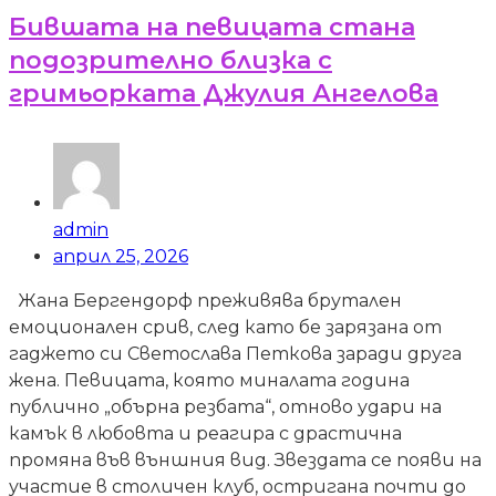
Бившата на певицата стана
подозрително близка с
гримьорката Джулия Ангелова
admin
април 25, 2026
Жана Бергендорф преживява брутален
емоционален срив, след като бе зарязана от
гаджето си Светослава Петкова заради друга
жена. Певицата, която миналата година
публично „обърна резбата“, отново удари на
камък в любовта и реагира с драстична
промяна във външния вид. Звездата се появи на
участие в столичен клуб, остригана почти до