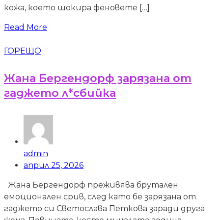
кожа, което шокира феновете […]
Read More
ГОРЕЩО
Жана Бергендорф зарязана от
гаджето л*сбийка
admin
април 25, 2026
Жана Бергендорф преживява брутален
емоционален срив, след като бе зарязана от
гаджето си Светослава Петкова заради друга