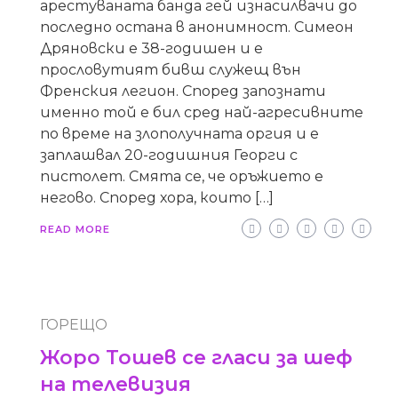
арестуваната банда гей изнасилвачи до
последно остана в анонимност. Симеон
Дряновски е 38-годишен и е
прословутият бивш служещ вън
Френския легион. Според запознати
именно той е бил сред най-агресивните
по време на злополучната оргия и е
заплашвал 20-годишния Георги с
пистолет. Смята се, че оръжието е
негово. Според хора, които […]
READ MORE
ГОРЕЩО
Жоро Тошев се гласи за шеф
на телевизия