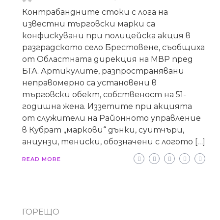
Контрабандните стоки с лога на
известни търговски марки са
конфискувани при полицейска акция в
разградското село Брестовене, съобщиха
от Областната дирекция на МВР пред
БТА. Артикулите, разпространявани
неправомерно са установени в
търговски обект, собственост на 51-
годишна жена. Иззетите при акцията
от служители на Районното управление
в Кубрат „маркови“ дънки, суитчъри,
анцунзи, тениски, обозначени с логото […]
READ MORE
ГОРЕЩО