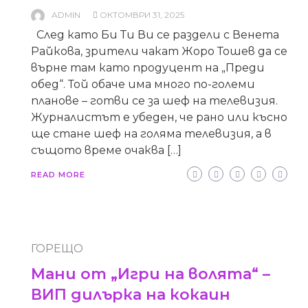
ADMIN
ОКТОМВРИ 31, 2025
След като Би Ти Ви се раздели с Венета
Райкова, зрители чакат Жоро Тошев да се
върне там като продуцент на „Преди
обед“. Той обаче има много по-големи
планове – готви се за шеф на телевизия.
Журналистът е убеден, че рано или късно
ще стане шеф на голяма телевизия, а в
същото време очаква […]
READ MORE
ГОРЕЩО
Мани от „Игри на волята“ –
ВИП дилърка на кокаин