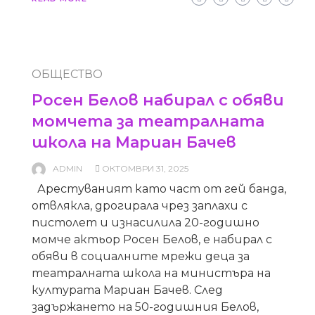
ОБЩЕСТВО
Росен Белов набирал с обяви
момчета за театралната
школа на Мариан Бачев
ADMIN
ОКТОМВРИ 31, 2025
Арестуваният като част от гей банда,
отвлякла, дрогирала чрез заплахи с
пистолет и изнасилила 20-годишно
момче актьор Росен Белов, е набирал с
обяви в социалните мрежи деца за
театралната школа на министъра на
културата Мариан Бачев. След
задържането на 50-годишния Белов,