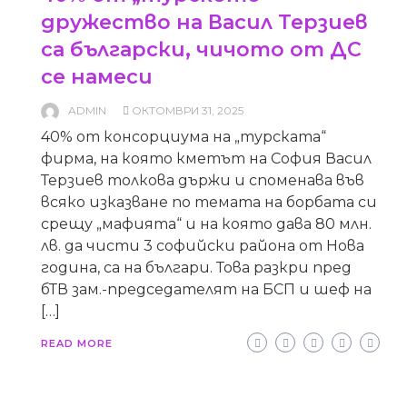
дружество на Васил Терзиев
са български, чичото от ДС
се намеси
ADMIN
ОКТОМВРИ 31, 2025
40% от консорциума на „турската“
фирма, на която кметът на София Васил
Терзиев толкова държи и споменава във
всяко изказване по темата на борбата си
срещу „мафията“ и на която дава 80 млн.
лв. да чисти 3 софийски района от Нова
година, са на българи. Това разкри пред
бТВ зам.-председателят на БСП и шеф на
[…]
READ MORE