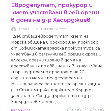
Евродепутат, прокурор и
кмет участвали в гей оргии
в дома на д-р Хасърджиев
ADMIN
ОКТОМВРИ 31, 2025
Действащ евродепутат, кмет на
морска община и доскорошен прокурор
от Софийската градска прокуратура, са
участвали в разгулни гей оргии с дрога и
алкохол, организирани в дома на
арестувания по обвинения в изнасилване
и принудително дрогиране на 20-
годишно момче председател на
Националната пациентска организация
д-р Станимир Хасърджиев, твърдят
запознати. След задържането на д-р
Хасърджиев, чието […]
READ MORE