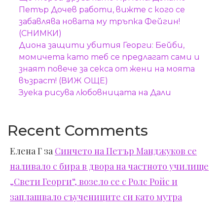
Петър Дочев работи, вижте с кого се
забавлява новата му тръпка Фейгин!
(СНИМКИ)
Диона защити убития Георги: Бейби,
момичета като теб се предлагат сами и
знаят повече за секса от жени на моята
възраст! (ВИЖ ОЩЕ)
Зуека рисува любовницата на Дали
Recent Comments
Елена Г
за
Синчето на Петър Манджуков се
наливало с бира в двора на частното училище
„Свети Георги“, возело се с Ролс Ройс и
заплашвало съучениците си като мутра