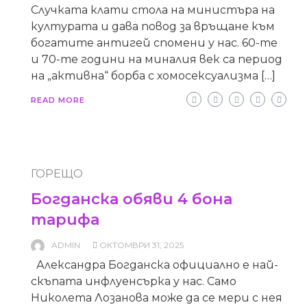
Случката клати стола на министъра на
културата и дава повод за връщане към
богатите антигей спомени у нас. 60-те
и 70-те години на миналия век са период
на „активна“ борба с хомосексуализма […]
READ MORE
ГОРЕЩО
Богданска обяви 4 бона
тарифа
ADMIN
ОКТОМВРИ 31, 2025
Александра Богданска официално е най-
скъпата инфлуенсърка у нас. Само
Николета Лозанова може да се мери с нея