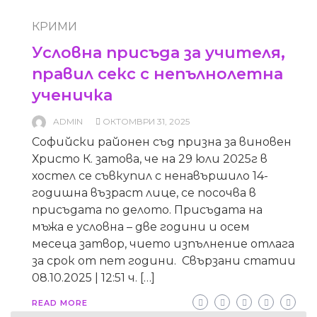
КРИМИ
Условна присъда за учителя,
правил секс с непълнолетна
ученичка
ADMIN
ОКТОМВРИ 31, 2025
Софийски районен съд призна за виновен
Христо К. затова, че на 29 юли 2025г в
хостел се съвкупил с ненавършило 14-
годишна възраст лице, се посочва в
присъдата по делото. Присъдата на
мъжа е условна – две години и осем
месеца затвор, чието изпълнение отлага
за срок от пет години. Свързани статии
08.10.2025 | 12:51 ч. […]
READ MORE