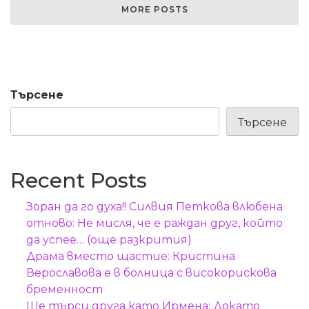
MORE POSTS
Търсене
Търсене
Recent Posts
Зоран да го духа!! Силвия Петкова влюбена
отново: Не мисля, че е раждан друг, който
да успее… (още разкрития)
Драма вместо щастие: Кристина
Верославова е в болница с високорискова
бременност
Ще търси друга като Ирмена: Докато