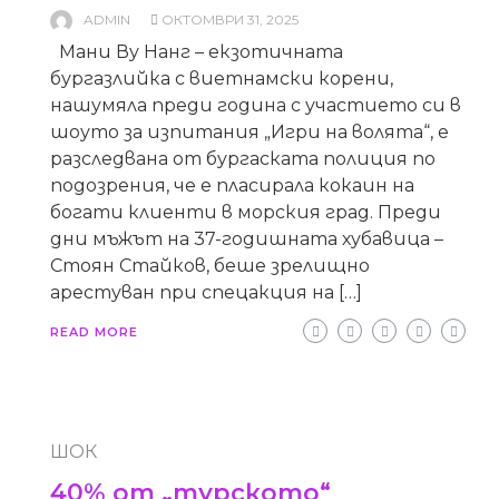
ADMIN
ОКТОМВРИ 31, 2025
Мани Ву Нанг – екзотичната
бургазлийка с виетнамски корени,
нашумяла преди година с участието си в
шоуто за изпитания „Игри на волята“, е
разследвана от бургаската полиция по
подозрения, че е пласирала кокаин на
богати клиенти в морския град. Преди
дни мъжът на 37-годишната хубавица –
Стоян Стайков, беше зрелищно
арестуван при спецакция на […]
READ MORE
ШОК
40% от „турското“