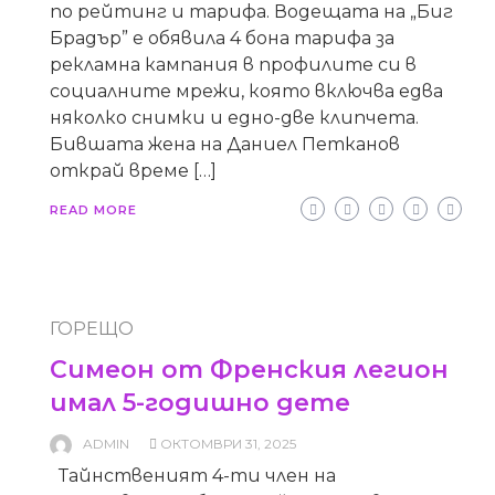
по рейтинг и тарифа. Водещата на „Биг
Брадър” е обявила 4 бона тарифа за
рекламна кампания в профилите си в
социалните мрежи, която включва едва
няколко снимки и едно-две клипчета.
Бившата жена на Даниел Петканов
открай време […]
READ MORE
ГОРЕЩО
Симеон от Френския легион
имал 5-годишно дете
ADMIN
ОКТОМВРИ 31, 2025
Тайнственият 4-ти член на