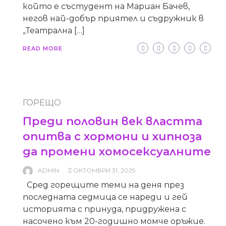
който е състудент на Мариан Бачев,
негов най-добър приятел и съдружник в
„Театрална […]
READ MORE
ГОРЕЩО
Преди половин век властта
опитва с хормони и хипноза
да промени хомосексуалните
ADMIN
ОКТОМВРИ 31, 2025
Сред горещите теми на деня през
последната седмица се нареди и гей
историята с принуда, придружена с
насочено към 20-годишно момче оръжие.