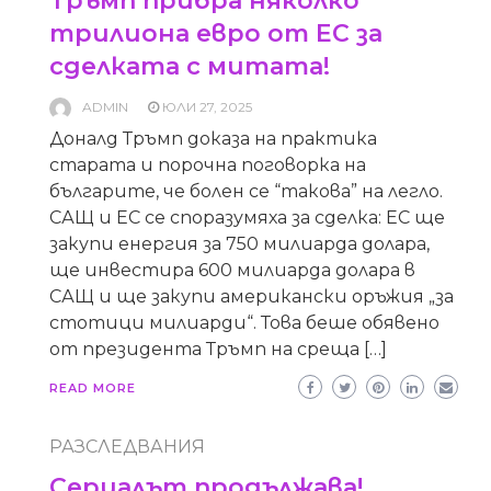
Тръмп прибра няколко
трилиона евро от ЕС за
сделката с митата!
ADMIN
ЮЛИ 27, 2025
Доналд Тръмп доказа на практика
старата и порочна поговорка на
българите, че болен се “такова” на легло.
САЩ и ЕС се споразумяха за сделка: ЕС ще
закупи енергия за 750 милиарда долара,
ще инвестира 600 милиарда долара в
САЩ и ще закупи американски оръжия „за
стотици милиарди“. Това беше обявено
от президента Тръмп на среща […]
READ MORE
РАЗСЛЕДВАНИЯ
Сериалът продължава!