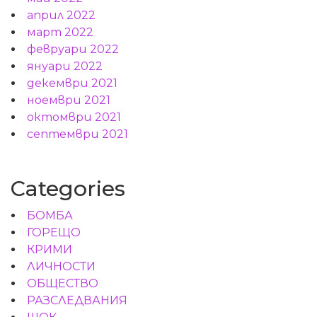
април 2022
март 2022
февруари 2022
януари 2022
декември 2021
ноември 2021
октомври 2021
септември 2021
Categories
БОМБА
ГОРЕЩО
КРИМИ
ЛИЧНОСТИ
ОБЩЕСТВО
РАЗСЛЕДВАНИЯ