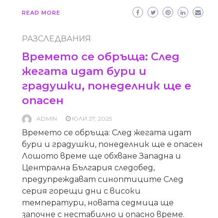
READ MORE
РАЗСЛЕДВАНИЯ
Времето се обръща: След
жегата идат бури и
градушки, понеделник ще е
опасен
ADMIN
ЮЛИ 27, 2025
Времето се обръща: След жегата идат
бури и градушки, понеделник ще е опасен
Лошото време ще обхване Западна и
Централна България следобед,
предупреждават синоптиците След
серия горещи дни с високи
температури, новата седмица ще
започне с нестабилно и опасно време.