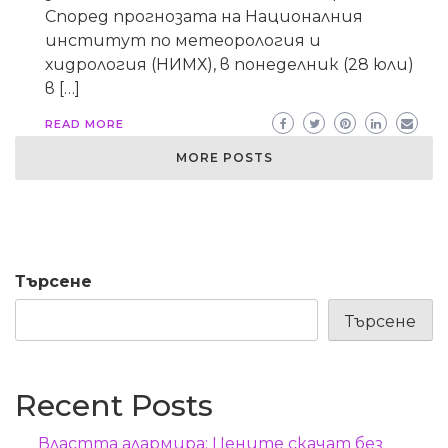
Според прогнозата на Националния
институт по метеорология и
хидрология (НИМХ), в понеделник (28 юли)
в […]
READ MORE
MORE POSTS
Търсене
Търсене
Recent Posts
Властта алармира: Цените скачат без