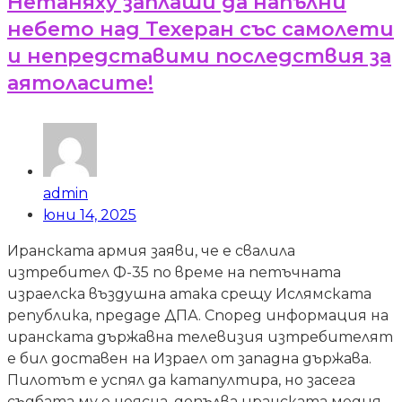
Нетаняху заплаши да напълни
небето над Техеран със самолети
и непредставими последствия за
аятоласите!
admin
юни 14, 2025
Иранската армия заяви, че е свалила
изтребител Ф-35 по време на петъчната
израелска въздушна атака срещу Ислямската
република, предаде ДПА. Според информация на
иранската държавна телевизия изтребителят
е бил доставен на Израел от западна държава.
Пилотът е успял да катапултира, но засега
съдбата му е неясна, допълва иранската медия.