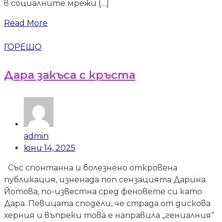
в социалните мрежи […]
Read More
ГОРЕЩО
Дара закъса с кръста
admin
юни 14, 2025
Със спонтанна и болезнено откровена
публикация, изненада поп сензацията Дарина
Йотова, по-известна сред феновете си като
Дара. Певицата сподели, че страда от дискова
херния и въпреки това е направила „гениалния“