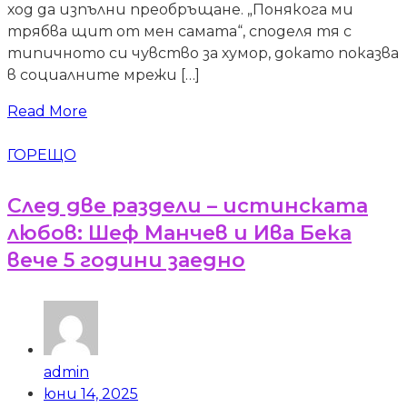
ход да изпълни преобръщане. „Понякога ми
трябва щит от мен самата“, споделя тя с
типичното си чувство за хумор, докато показва
в социалните мрежи […]
Read More
ГОРЕЩО
След две раздели – истинската
любов: Шеф Манчев и Ива Бека
вече 5 години заедно
admin
юни 14, 2025