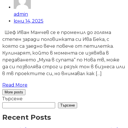
admin
юни 14, 2025
Шеф Иван Манчев се е променил до голяма
степен заради половинката си Ива Бека, с
която са заедно вече повече от петилетка.
Кулинарят, който в момента се изявява в
предаването „Муха в супата“ по Нова тв, може
да си позволява строг и рязък тон в бизнеса или
в тв проектите си, но внимавал как […]
Read More
More posts
Търсене
Търсене
Recent Posts