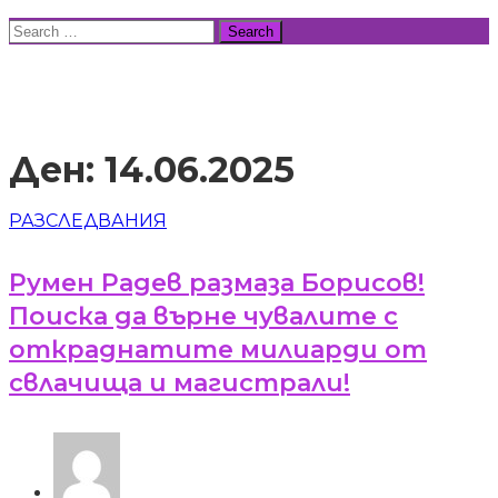
Skip
Search
to
for:
ВСИЧКИ НОВИНИ
content
Ден:
14.06.2025
РАЗСЛЕДВАНИЯ
Румен Радев размаза Борисов!
Поиска да върне чувалите с
откраднатите милиарди от
свлачища и магистрали!