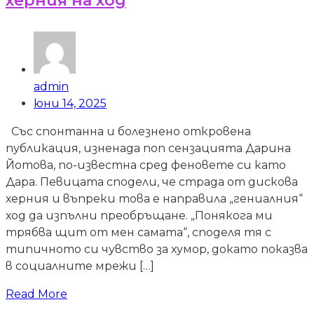
херния на ход
admin
юни 14, 2025
Със спонтанна и болезнено откровена
публикация, изненада поп сензацията Дарина
Йотова, по-известна сред феновете си като
Дара. Певицата сподели, че страда от дискова
херния и въпреки това е направила „гениалния“
ход да изпълни преобръщане. „Понякога ми
трябва щит от мен самата“, споделя тя с
типичното си чувство за хумор, докато показва
в социалните мрежи […]
Read More