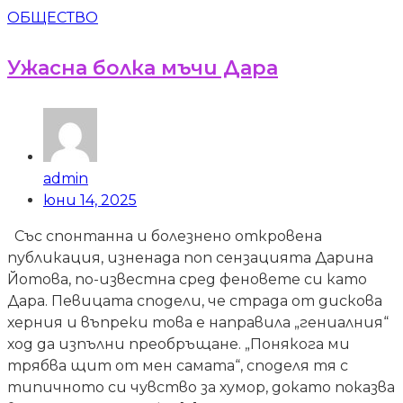
ОБЩЕСТВО
Ужасна болка мъчи Дара
admin
юни 14, 2025
Със спонтанна и болезнено откровена
публикация, изненада поп сензацията Дарина
Йотова, по-известна сред феновете си като
Дара. Певицата сподели, че страда от дискова
херния и въпреки това е направила „гениалния“
ход да изпълни преобръщане. „Понякога ми
трябва щит от мен самата“, споделя тя с
типичното си чувство за хумор, докато показва