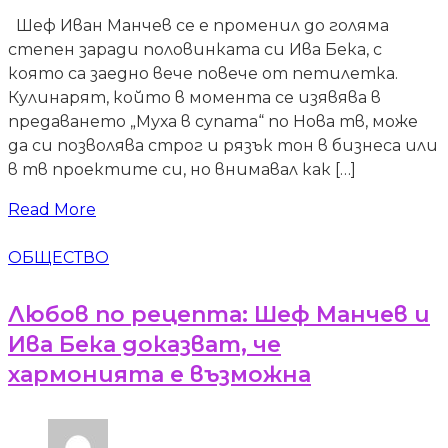
Шеф Иван Манчев се е променил до голяма
степен заради половинката си Ива Бека, с
която са заедно вече повече от петилетка.
Кулинарят, който в момента се изявява в
предаването „Муха в супата“ по Нова тв, може
да си позволява строг и рязък тон в бизнеса или
в тв проектите си, но внимавал как […]
Read More
ОБЩЕСТВО
Любов по рецепта: Шеф Манчев и
Ива Бека доказват, че
хармонията е възможна