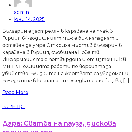
admin
юни 14, 2025
Българин е застрелян в каравана на плаж в
Гърция 64-годишният мъж е бил нападнат и
оставен да умре Откриха мъртъв българин в
каравана в Гърция, съобщана Нова тв.
Информацията е потвърдена и от източник в
МВнР. Полицията работи по версията за
убийство. Близките на жертвата са уведомени.
В медиите в южната ни съседка се съобщава, […]
Read More
ГОРЕЩО
Дара: Сватба на пауза, дискова