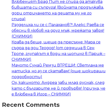
Влюбеният Брад Пит не спира да атакува
бившата си съпруга! (Войната продължава,
дори отричането на децата му не го
спира)
Разделиха ли се с Палаханов?! Алекс Раева се
обясни в любов на друг мъж, мрежата завря!
(СНИМКИ)
Крава да беше, щеше да пресъхне: Мара се
съдра да дои Теодор! (от седмица в Сен
Тропе, глупакът я води на шопинг в Париж –
СНИМКИ)
Мачото Сунай Ремзи ВТРЕЩИ: Светлана ме
натиска, но аз се скатавам! (още шокиращи
подробности)
Ох, какиното: Андреа заби млад руснак, след
като с българите не й провървя! (призна, че
е влюбена в Игор – СНИМКИ)
Recent Comments