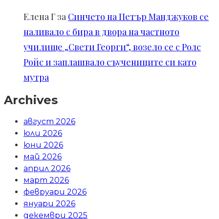
Елена Г
за
Синчето на Петър Манджуков се
наливало с бира в двора на частното
училище „Свети Георги“, возело се с Ролс
Ройс и заплашвало съучениците си като
мутра
Archives
август 2026
юли 2026
юни 2026
май 2026
април 2026
март 2026
февруари 2026
януари 2026
декември 2025