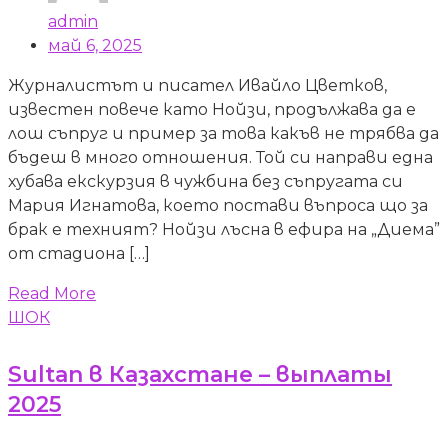
admin
май 6, 2025
Журналистът и писател Ивайло Цветков,
известен повече като Нойзи, продължава да е
лош съпруг и пример за това какъв не трябва да
бъдеш в много отношения. Той си направи една
хубава екскурзия в чужбина без съпругата си
Мария Игнатова, което постави въпроса що за
брак е техният? Нойзи лъсна в ефира на „Диема”
от стадиона […]
Read More
ШОК
Sultan в Казахстане – выплаты
2025