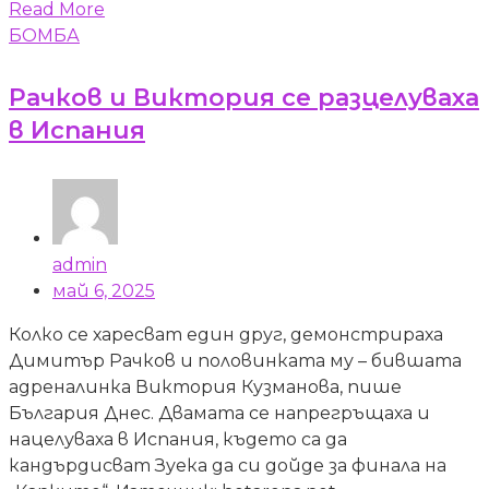
Read More
БОМБА
Рачков и Виктория се разцелуваха
в Испания
admin
май 6, 2025
Колко се харесват един друг, демонстрираха
Димитър Рачков и половинката му – бившата
адреналинка Виктория Кузманова, пише
България Днес. Двамата се напрегръщаха и
нацелуваха в Испания, където са да
кандърдисват Зуека да си дойде за финала на