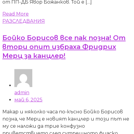
от ПП-ДБ Явор Божанков. Той е […]
Read More
РАЗСЛЕДВАНИЯ
Бойко Борисов все пак позна! От
втори опит избраха Фридрих
Мерц за канцлер!
admin
май 6, 2025
Макар и няколко часа по-късно Бойко Борисов
позна, че Мерц е новият канцлер и този път не
му се наложи да трие конфузно
приветствието след сутрешното фиаско.