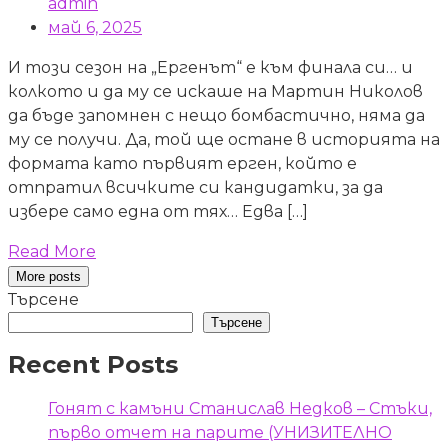
admin
май 6, 2025
И този сезон на „Ергенът“ е към финала си… и
колкото и да му се искаше на Мартин Николов
да бъде запомнен с нещо бомбастично, няма да
му се получи. Да, той ще остане в историята на
формата като първият ерген, който е
отпратил всичките си кандидатки, за да
избере само една от тях… Едва […]
Read More
More posts
Търсене
Търсене
Recent Posts
Гонят с камъни Станислав Недков – Стъки,
първо отчет на парите (УНИЗИТЕЛНО