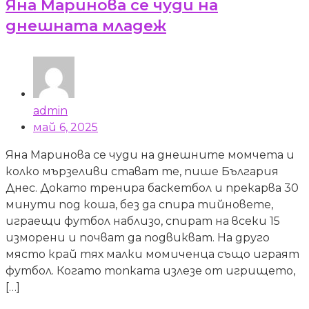
Яна Маринова се чуди на
днешната младеж
admin
май 6, 2025
Яна Маринова се чуди на днешните момчета и
колко мързеливи стават те, пише България
Днес. Докато тренира баскетбол и прекарва 30
минути под коша, без да спира тийновете,
играещи футбол наблизо, спират на всеки 15
изморени и почват да подвикват. На друго
място край тях малки момиченца също играят
футбол. Когато топката излезе от игрището,
[…]