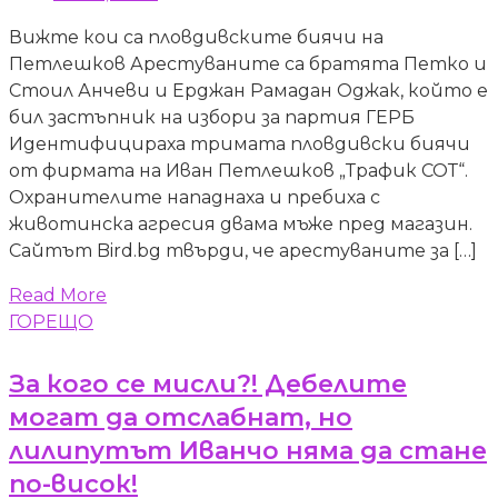
Вижте кои са пловдивските биячи на
Петлешков Арестуваните са братята Петко и
Стоил Анчеви и Ерджан Рамадан Оджак, който е
бил застъпник на избори за партия ГЕРБ
Идентифицираха тримата пловдивски биячи
от фирмата на Иван Петлешков „Трафик СОТ“.
Охранителите нападнаха и пребиха с
животинска агресия двама мъже пред магазин.
Сайтът Bird.bg твърди, че арестуваните за […]
Read More
ГОРЕЩО
За кого се мисли?! Дебелите
могат да отслабнат, но
лилипутът Иванчо няма да стане
по-висок!