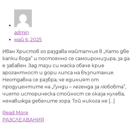
admin
май 6, 2025
Иван Христов го раздава майтапчия в „Като две
капки вода” и постоянно се самоиронизира, за да
е забавен. Зад тази си маска обаче крие
арогантност и дори липса на възпитание.
Неотдавна се разбра, че единият от
продуцентите на „Гунди – легенда за любовта”,
чиято историческа стойност се оказа нулева,
ненавижда дебелите хора. Той никога не […]
Read More
РАЗСЛЕДВАНИЯ