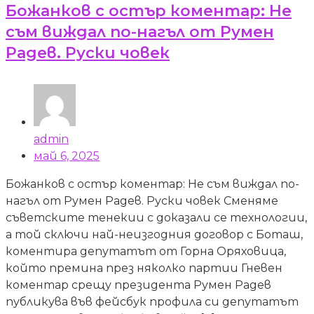
Божанков с остър коментар: Не
съм виждал по-нагъл от Румен
Радев. Руски човек
admin
май 6, 2025
Божанков с остър коментар: Не съм виждал по-
нагъл от Румен Радев. Руски човек Сменяме
съветските тенекии с доказали се технологии,
а той сключи най-неизгодния договор с Боташ,
коментира депутатът от Горна Оряховица,
който премина през няколко партии Гневен
коментар срещу президента Румен Радев
публикува във фейсбук профила си депутатът