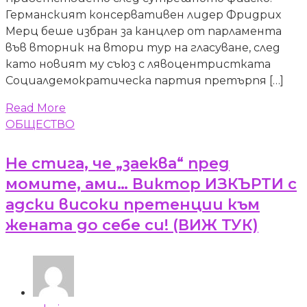
Германският консервативен лидер Фридрих
Мерц беше избран за канцлер от парламента
във вторник на втори тур на гласуване, след
като новият му съюз с лявоцентристката
Социалдемократическа партия претърпя […]
Read More
ОБЩЕСТВО
Не стига, че „заеква“ пред
момите, ами… Виктор ИЗКЪРТИ с
адски високи претенции към
жената до себе си! (ВИЖ ТУК)