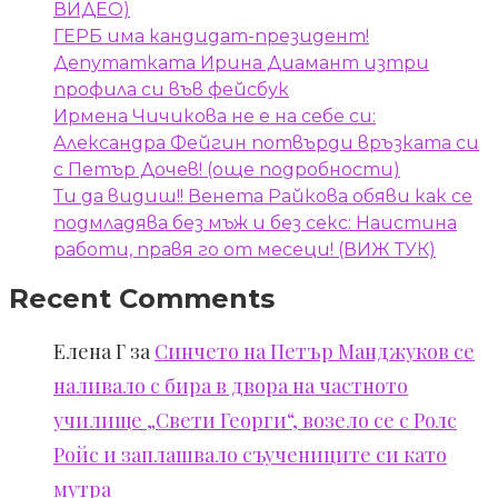
ВИДЕО)
ГЕРБ има кандидат-президент!
Депутатката Ирина Диамант изтри
профила си във фейсбук
Ирмена Чичикова не е на себе си:
Александра Фейгин потвърди връзката си
с Петър Дочев! (още подробности)
Ти да видиш!! Венета Райкова обяви как се
подмладява без мъж и без секс: Наистина
работи, правя го от месеци! (ВИЖ ТУК)
Recent Comments
Елена Г
за
Синчето на Петър Манджуков се
наливало с бира в двора на частното
училище „Свети Георги“, возело се с Ролс
Ройс и заплашвало съучениците си като
мутра