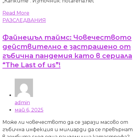
„Капките“. Източник: hotarena.net
Read More
РАЗСЛЕДВАНИЯ
Файнешъл таймс: Човечеството
действително е застрашено от
гъбична пандемия като в сериала
“The Last of us”!
admin
май 6, 2025
Може ли човечеството да се зарази масово от
гъбична инфекция и милиарди да се превърнат
в зомбита след една пандемична катастрофа?