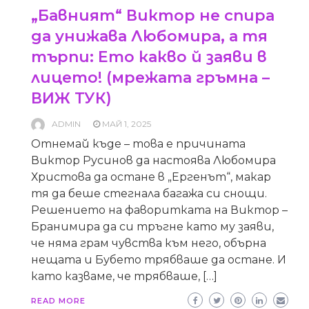
„Бавният“ Виктор не спира
да унижава Любомира, а тя
търпи: Ето какво й заяви в
лицето! (мрежата гръмна –
ВИЖ ТУК)
ADMIN
МАЙ 1, 2025
Отнемай къде – това е причината
Виктор Русинов да настоява Любомира
Христова да остане в „Ергенът“, макар
тя да беше стегнала багажа си снощи.
Решението на фаворитката на Виктор –
Бранимира да си тръгне като му заяви,
че няма грам чувства към него, обърна
нещата и Бубето трябваше да остане. И
като казваме, че трябваше, […]
READ MORE