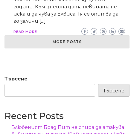
години. Към днешна дата певицата не
иска и да чува за Елвиса. Тя се опитва да
го заличи […]
READ MORE
MORE POSTS
Търсене
Търсене
Recent Posts
Влюбеният Брад Пит не спира да атакува