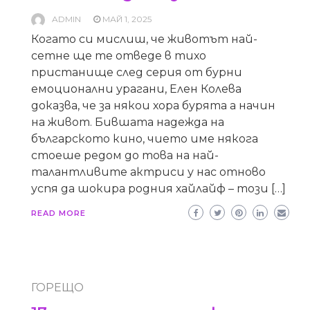
ADMIN
МАЙ 1, 2025
Когато си мислиш, че животът най-
сетне ще те отведе в тихо
пристанище след серия от бурни
емоционални урагани, Елен Колева
доказва, че за някои хора бурята а начин
на живот. Бившата надежда на
българското кино, чието име някога
стоеше редом до това на най-
талантливите актриси у нас отново
успя да шокира родния хайлайф – този […]
READ MORE
ГОРЕЩО