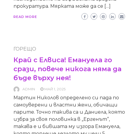
прокуратура. Мярката може да се […]
READ MORE
ГОРЕЩО
Край с Елвиса! Емануела го
срази, повече никога няма да
бъде върху нея!
ADMIN
МАЙ 1, 2025
Мартин Николов определено си пада по
самоуверени и властни жени, обичащи
парите. Точно такива са и Даниела, която
избра за своя половинка в „Ергенът”,
такава е и бившата му изгора Емануела,
която топлеше леглото му цели 5