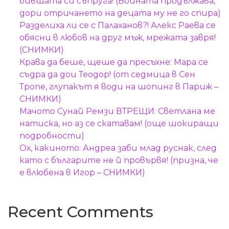
бившата си съпруга! (Войната продължава,
дори отричането на децата му не го спира)
Разделиха ли се с Палаханов?! Алекс Раева се
обясни в любов на друг мъж, мрежата завря!
(СНИМКИ)
Крава да беше, щеше да пресъхне: Мара се
съдра да дои Теодор! (от седмица в Сен
Тропе, глупакът я води на шопинг в Париж –
СНИМКИ)
Мачото Сунай Ремзи ВТРЕЩИ: Светлана ме
натиска, но аз се скатавам! (още шокиращи
подробности)
Ох, какиното: Андреа заби млад руснак, след
като с българите не й провървя! (призна, че
е влюбена в Игор – СНИМКИ)
Recent Comments