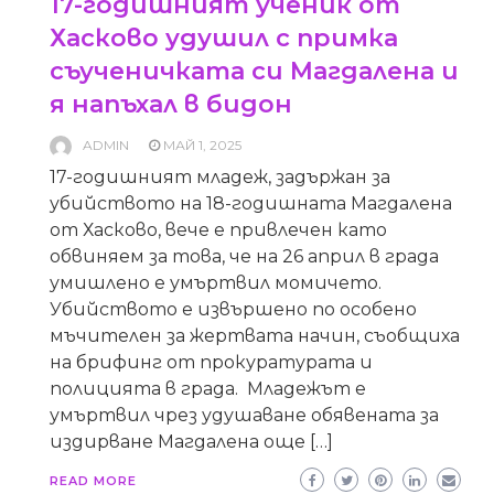
17-годишният ученик от
Хасково удушил с примка
съученичката си Магдалена и
я напъхал в бидон
ADMIN
МАЙ 1, 2025
17-годишният младеж, задържан за
убийството на 18-годишната Магдалена
от Хасково, вече е привлечен като
обвиняем за това, че на 26 април в града
умишлено е умъртвил момичето.
Убийството е извършено по особено
мъчителен за жертвата начин, съобщиха
на брифинг от прокуратурата и
полицията в града. Младежът е
умъртвил чрез удушаване обявената за
издирване Магдалена още […]
READ MORE