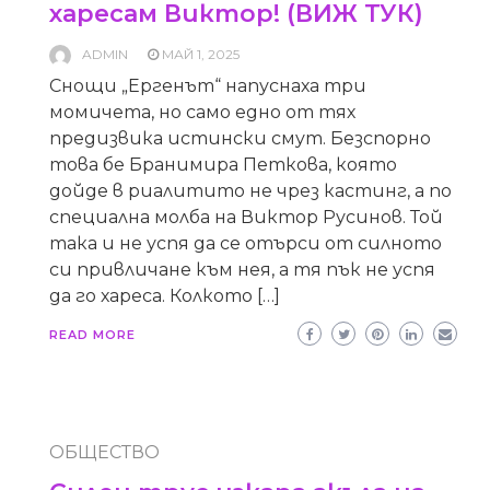
харесам Виктор! (ВИЖ ТУК)
ADMIN
МАЙ 1, 2025
Снощи „Ергенът“ напуснаха три
момичета, но само едно от тях
предизвика истински смут. Безспорно
това бе Бранимира Петкова, която
дойде в риалитито не чрез кастинг, а по
специална молба на Виктор Русинов. Той
така и не успя да се отърси от силното
си привличане към нея, а тя пък не успя
да го хареса. Колкото […]
READ MORE
ОБЩЕСТВО