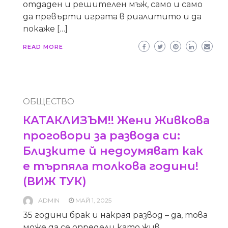
отдаден и решителен мъж, само и само
да превърти играта в риалитито и да
покаже […]
READ MORE
ОБЩЕСТВО
КАТАКЛИЗЪМ!! Жени Живкова
проговори за развода си:
Близките й недоумяват как
е търпяла толкова години!
(ВИЖ ТУК)
ADMIN
МАЙ 1, 2025
35 години брак и накрая развод – да, това
може да се определи като жив