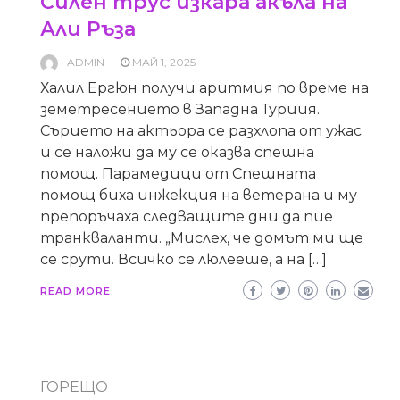
Силен трус изкара акъла на
Али Ръза
ADMIN
МАЙ 1, 2025
Халил Ергюн получи аритмия по време на
земетресението в Западна Турция.
Сърцето на актьора се разхлопа от ужас
и се наложи да му се оказва спешна
помощ. Парамедици от Спешната
помощ биха инжекция на ветерана и му
препоръчаха следващите дни да пие
транкваланти. „Мислех, че домът ми ще
се срути. Всичко се люлееше, а на […]
READ MORE
ГОРЕЩО