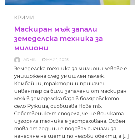
КРИМИ
Маскиран мъж запали
земеделска техника за
милиони
ADMIN
МАЙ 1, 2025
Земеделска техника за милиони левове е
унищожена след умишлен палеж.
Комбайни, трактори и прикачен
инвентар са били запалени от маскиран
мъж в земеделска база в боляровското
село Ружица, съобщава Нова тв.
Собственикът споделя, че не всичката
изгоряла техника е застрахована. Освен
това от години е подавал сигнали за
нанасяне на щети по негови обекти, а […]