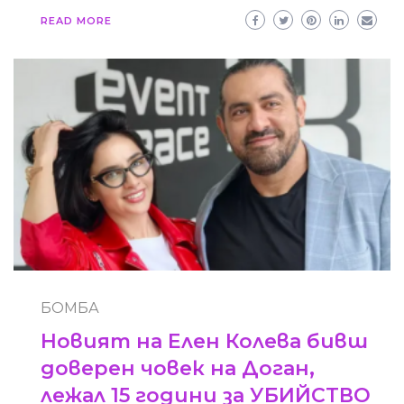
READ MORE
БОМБА
Новият на Елен Колева бивш
доверен човек на Доган,
лежал 15 години за УБИЙСТВО