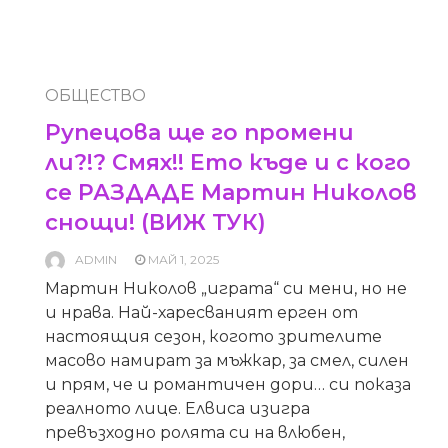
ОБЩЕСТВО
Рупецова ще го промени
ли?!? Смях!! Ето къде и с кого
се РАЗДАДЕ Мартин Николов
снощи! (ВИЖ ТУК)
ADMIN
МАЙ 1, 2025
Мартин Николов „играта“ си мени, но не
и нрава. Най-харесваният ерген от
настоящия сезон, когото зрителите
масово намират за мъжкар, за смел, силен
и прям, че и романтичен дори… си показа
реалното лице. Елвиса изигра
превъзходно ролята си на влюбен,