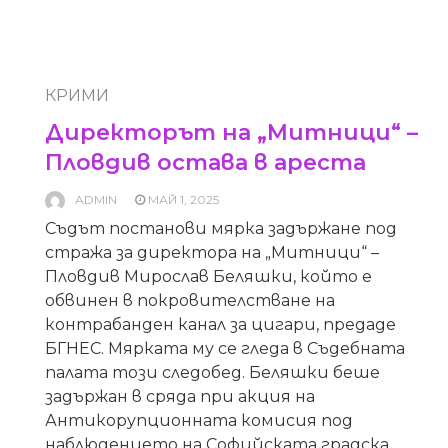
КРИМИ
Директорът на „Митници“ –
Пловдив остава в ареста
ADMIN
МАЙ 1, 2025
Съдът постанови мярка задържане под
стража за директора на „Митници“ –
Пловдив Мирослав Беляшки, който е
обвинен в покровителстване на
контрабанден канал за цигари, предаде
БГНЕС. Мярката му се гледа в Съдебната
палата този следобед. Беляшки беше
задържан в сряда при акция на
Антикорупционната комисия под
наблюдението на Софийската градска