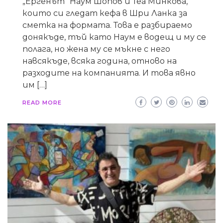
„Ергенът“ Наум Шопов и Теа Минкова,
които си гледат кефа в Шри Ланка за
сметка на формата. Това е разбираемо
донякъде, тъй като Наум е водещ и му се
полага, но жена му се мъкне с него
навсякъде, всяка година, отново на
разходите на компанията. И това явно
им […]
READ MORE