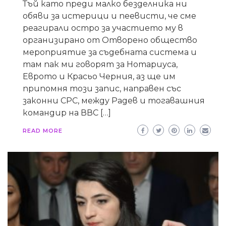
Тъй като преди малко безделника ни
обяви за истерици и пеевисти, че сме
реагирали остро за участието му в
организирано от Отворено общество
мероприятие за съдебната система и
там пак ми говорят за Нотариуса,
Еврото и Красьо Черния, аз ще им
припомня този запис, направен със
законни СРС, между Радев и тогавашния
командир на ВВС […]
READ MORE