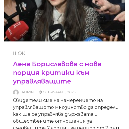
ШОК
Лена Бориславова с нова
порция критики към
управляващите
ADMIN
ФЕВРУАРИ 5, 2025
Свидетели сме на намерението на
управляващото мнозинство да определи
как ще се управлява държавата и
обществените отношения за
следващите 7 години за период от 7 дни.