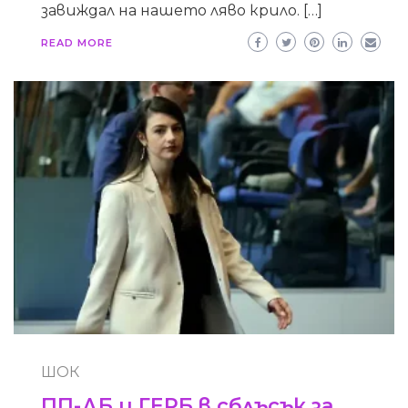
завиждал на нашето ляво крило. […]
READ MORE
ШОК
ПП-ДБ и ГЕРБ в сблъсък за