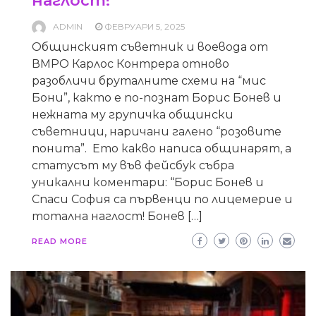
наглост!
ADMIN
ФЕВРУАРИ 5, 2025
Общинският съветник и воевода от
ВМРО Карлос Контрера отново
разобличи бруталните схеми на “мис
Бони”, както е по-познат Борис Бонев и
нежната му групичка общински
съветници, наричани галено “розовите
понита”. Ето какво написа общинарят, а
статусът му във фейсбук събра
уникални коментари: “Борис Бонев и
Спаси София са първенци по лицемерие и
тотална наглост! Бонев […]
READ MORE