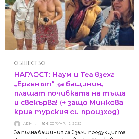
ОБЩЕСТВО
НАГЛОСТ: Наум и Теа взеха
„Ергенът“ за бащиния,
плащат почивката на тъща
и свекърва! (+ защо Минкова
крие турския си произход)
ADMIN
ФЕВРУАРИ 5, 2025
За пълна бащиния са взели продукцията