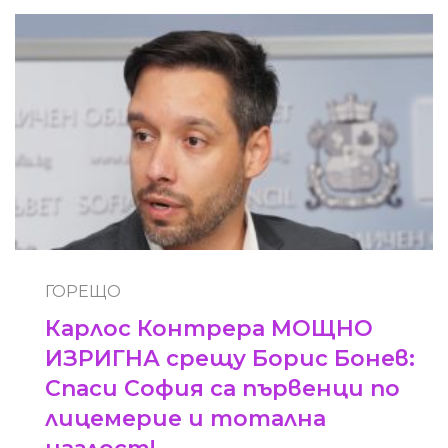
ГОРЕЩО
Карлос Контрера МОЩНО
ИЗРИГНА срещу Борис Бонев:
Спаси София са първенци по
лицемерие и тотална