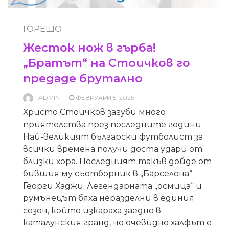
ГОРЕЩО
Жесток нож в гърба!
„Братът“ на Стоичков го
предаде брутално
ADMIN
ФЕВРУАРИ 5, 2025
Христо Стоичков загуби много
приятелства през последните години.
Най-великият български футболист за
всички времена получи доста удари от
близки хора. Последният такъв дойде от
бившия му съотборник в „Барселона“
Георги Хаджи. Легендарната „осмица“ и
румънецът бяха неразделни в единия
сезон, който изкараха заедно в
каталунския гранд, но очевидно халфът е