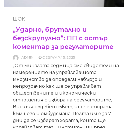
ШОК
„Ударно, брутално и
безскрупулно“: ПП с остър
коментар за регулаторите
ADMIN
ФЕВРУАРИ 5, 2025
„От миналата седмица сме свидетели на
намерението на управляващото
мнозинство да определи набързо и
непрозрачно как ще се управляват
обществените и икономически
отношения с избора на регулаторите,
Висшия съдебен съвет, инспектората
към него и омбудсмана. Целта им е за 7
дни да се изберат хората, които ще
управляват тези институции през