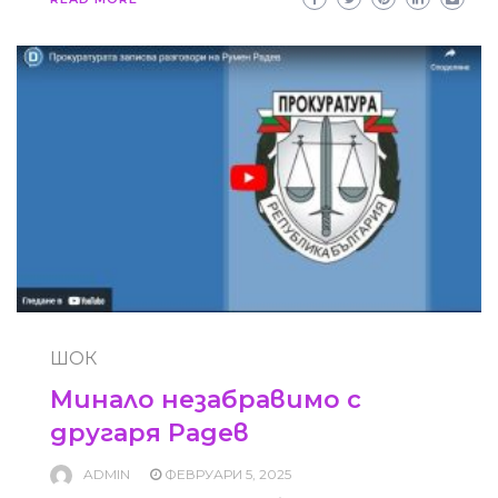
ШОК
Минало незабравимо с
другаря Радев
ADMIN
ФЕВРУАРИ 5, 2025