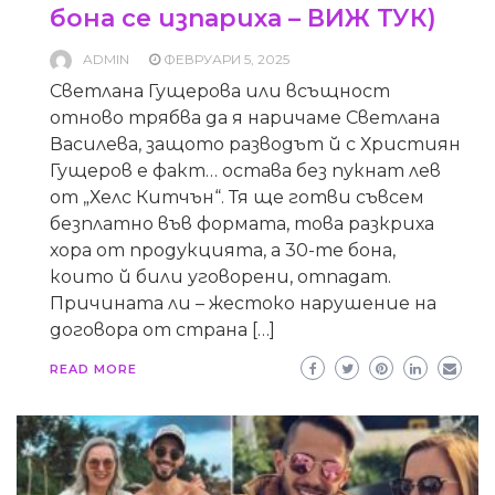
бона се изпариха – ВИЖ ТУК)
ADMIN
ФЕВРУАРИ 5, 2025
Светлана Гущерова или всъщност
отново трябва да я наричаме Светлана
Василева, защото разводът й с Християн
Гущеров е факт… остава без пукнат лев
от „Хелс Китчън“. Тя ще готви съвсем
безплатно във формата, това разкриха
хора от продукцията, а 30-те бона,
които й били уговорени, отпадат.
Причината ли – жестоко нарушение на
договора от страна […]
READ MORE