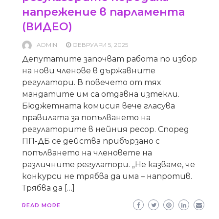
напрежение в парламента
(ВИДЕО)
ADMIN
ФЕВРУАРИ 5, 2025
Депутатите започват работа по избор
на нови членове в държавните
регулатори. В повечето от тях
мандатите им са отдавна изтекли.
Бюджетната комисия вече гласува
правилата за попълването на
регулаторите в нейния ресор. Според
ПП-ДБ се действа прибързано с
попълването на членовете на
различните регулатори. „Не казваме, че
конкурси не трябва да има – напротив.
Трябва да […]
READ MORE