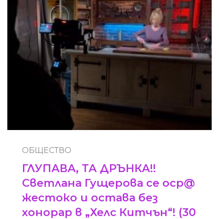
ОБЩЕСТВО
ГЛУПАВА, ТА ДРЪНКА!!
Светлана Гущерова се оср@
жестоко и остава без
хонорар в „Хелс Китчън“! (30