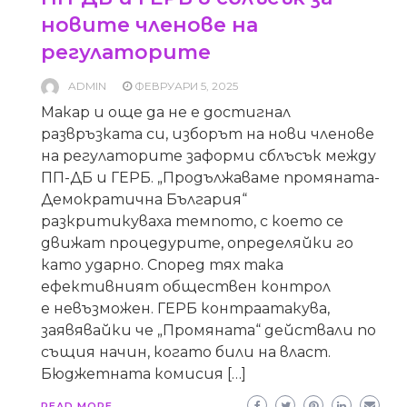
новите членове на
регулаторите
ADMIN
ФЕВРУАРИ 5, 2025
Макар и още да не е достигнал
развръзката си, изборът на нови членове
на регулаторите заформи сблъсък между
ПП-ДБ и ГЕРБ. „Продължаваме промяната-
Демократична България“
разкритикуваха темпото, с което се
движат процедурите, определяйки го
като ударно. Според тях така
ефективният обществен контрол
е невъзможен. ГЕРБ контраатакува,
заявявайки че „Промяната“ действали по
същия начин, когато били на власт.
Бюджетната комисия […]
READ MORE