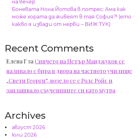
на вечер
Боневата Нона Йотова в потрес: Ама как
може хората да живеят в тая София?! (ето
какво я извади от нерви – ВИЖ ТУК)
Recent Comments
Елена Г
за
Синчето на Петър Манджуков се
наливало с бира в двора на частното училище
„Свети Георги“, возело се с Ролс Ройс и
заплашвало съучениците си като мутра
Archives
август 2026
юли 2026