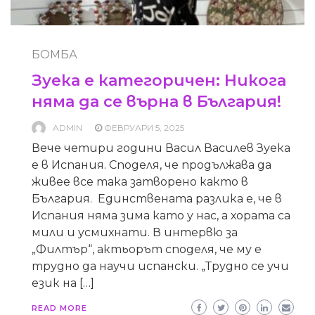
БОМБА
Зуека е категоричен: Никога
няма да се върна в България!
ADMIN
ФЕВРУАРИ 5, 2025
Вече четири години Васил Василев Зуека
е в Испания. Споделя, че продължава да
живее все така затворено както в
България. Единствената разлика е, че в
Испания няма зима като у нас, а хората са
мили и усмихнати. В интервю за
„Филтър“, актьорът споделя, че му е
трудно да научи испански. „Трудно се учи
език на […]
READ MORE