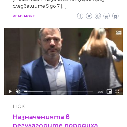
следващите 5 до 7 […]
READ MORE
ШОК
Назначенията в
регулагорите породиха