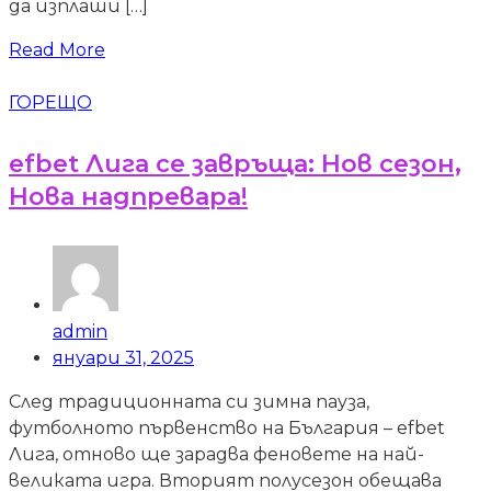
да изплаши […]
Read More
ГОРЕЩО
efbet Лига се завръща: Нов сезон,
Нова надпревара!
admin
януари 31, 2025
След традиционната си зимна пауза,
футболното първенство на България – efbet
Лига, отново ще зарадва феновете на най-
великата игра. Вторият полусезон обещава