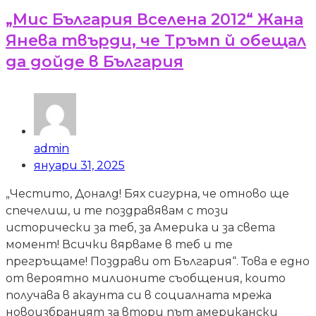
„Мис България Вселена 2012“ Жана
Янева твърди, че Тръмп й обещал
да дойде в България
admin
януари 31, 2025
„Честито, Доналд! Бях сигурна, че отново ще
спечелиш, и те поздравявам с този
исторически за теб, за Америка и за света
момент! Всички вярваме в теб и те
прегръщаме! Поздрави от България“. Това е едно
от вероятно милионите съобщения, които
получава в акаунта си в социалната мрежа
новоизбраният за втори път американски