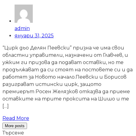
admin
януари 31, 2025
“Цирк дьо Делян Пеевски” призна че има свои
областни управители, назначени от Главчев, и
ужким ги призова да подават оставки, но те
продължават да си стоят на постовете си и да
работят за Новото начало.Пеевски и Борисов
разиграват истински цирк, защото
премиерът Росен Желязков отказва да приеме
оставките на трите проксита на Шишо и те
[…]
Read More
More posts
Търсене