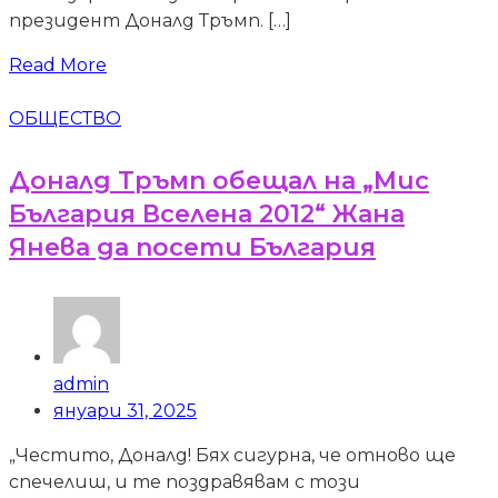
президент Доналд Тръмп. […]
Read More
ОБЩЕСТВО
Доналд Тръмп обещал на „Мис
България Вселена 2012“ Жана
Янева да посети България
admin
януари 31, 2025
„Честито, Доналд! Бях сигурна, че отново ще
спечелиш, и те поздравявам с този