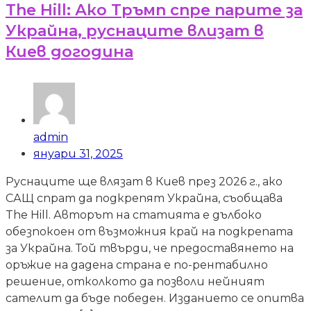
The Hill: Ако Тръмп спре парите за
Украйна, руснаците влизат в
Киев догодина
admin
януари 31, 2025
Руснаците ще влязат в Киев през 2026 г., ако
САЩ спрат да подкрепят Украйна, съобщава
The Hill. Авторът на статията е дълбоко
обезпокоен от възможния край на подкрепата
за Украйна. Той твърди, че предоставянето на
оръжие на дадена страна е по-рентабилно
решение, отколкото да позволи нейният
сателит да бъде победен. Изданието се опитва