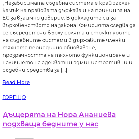
„Независимата съдебна система е крайъгълен
камък на правовата държава и на принципа на
ЕС за взаимно доверие. В докладите си за
върховенството на закона Комисията следва да
се съсредоточи върху ролята и структурите
на съдебните системи в държавите членки,
тяхното периодично обновяване,
прозрачността на тяхното функциониране и
наличието на адекватни административни и
съдебни средства за […]
Read More
ГОРЕЩО
Дъщерята на Нора Ананиева
подхваща бедните у нас