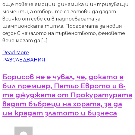
още повече емоции, динамика и интригуващи
моменти, а отборите са готови да дадат
всичко от себе си в надпреварата за
шампионската титла. Програмата за новия
сезонС началото на първенството, феновете
вече могат да […]
Read More
РАЗСЛЕДВАНИЯ
Борисов не е чувал, че, докато е
бил премиер, Петьо Еврото и 8-
те джуджета от Прокуратурата
вадят бъбреци на хората, за да
им крадат златото и бизнеса