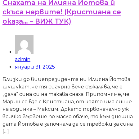
Снахата на Илияна Йотова й
скъса нервите! (Кристиана се
оказа… – ВИЖ ТУК)
admin
януари 31, 2025
Близки до вицепрезидента ни Илияна Йотова
шушукат, че тя сигурно вече съжалява, че е
„дала“ сина си на такава снаха. Припомняме, че
Марин се взе с Кристиана, от която има синче
на годинка – Максим. Докато първоначално уж
всичко вървеше по масло обаче, то към днешна
дата Йотова е започнала да се тревожи за сина
[…]