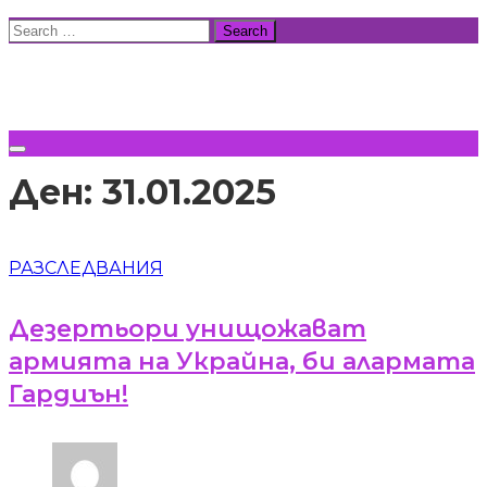
Skip
Search
to
for:
ВСИЧКИ НОВИНИ
content
Ден:
31.01.2025
РАЗСЛЕДВАНИЯ
Дезертьори унищожават
армията на Украйна, би алармата
Гардиън!