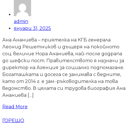
admin
януари 31, 2025
Ана Ананиева – приятелка на КГБ генерала
Леонид Решетников и дъщеря на покойното
соц. величие Нора Ананиева, най-после додрапа
до шефски пост. Правителството я назначи за
директор на Агенция за социално подпомагане.
Богаташката и досега се занимава с бедните,
като от 2014 г. е зам.-ръководителка на това
ведомство. В цялата си трудова биография Ана
Ананиева […]
Read More
ГОРЕЩО