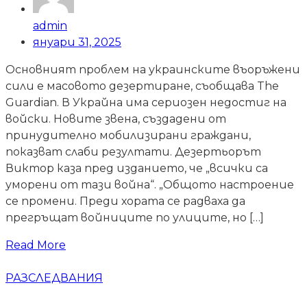
admin
януари 31, 2025
Основният проблем на украинските въоръжени
сили е масовото дезертиране, съобщава The
Guardian. В Украйна има сериозен недостиг на
войски. Новите звена, създадени от
принудително мобилизирани граждани,
показват слаби резултати. Дезертьорът
Виктор каза пред изданието, че „всички са
уморени от тази война“. „Общото настроение
се промени. Преди хората се радваха да
прегръщат войниците по улиците, но […]
Read More
РАЗСЛЕДВАНИЯ