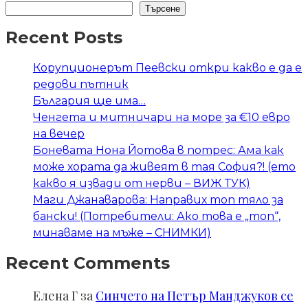
Търсене
Recent Posts
Корупционерът Пеевски откри какво е да е
редови пътник
България ще има…
Ченгета и митничари на море за €10 евро
на вечер
Боневата Нона Йотова в потрес: Ама как
може хората да живеят в тая София?! (ето
какво я извади от нерви – ВИЖ ТУК)
Маги Джанаварова: Направих топ тяло за
бански! (Потребители: Ако това е „топ“,
минаваме на мъже – СНИМКИ)
Recent Comments
Елена Г
за
Синчето на Петър Манджуков се