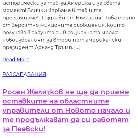
исторически за теб, за Америка и за света
момент! Всички вярваме в теб и те
прегръщаме! Поздрави от България“. Това е едно
от вероятно милионите съобщения, които
получава в акаунта си в социалната мрежа
новоизбраният за втори път американски
президент Доналд Тръмп. […]
Read More
РАЗСЛЕДВАНИЯ
Росен Желязков не ще да приеме
оставките на областните
управители от Новото начало и
те продължават да си работят
за Пеевски!