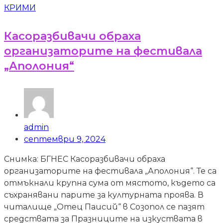
КРИМИ
Касоразбивачи обраха
организаторите на фестивала
„Аполония“
admin
септември 9, 2024
Снимка: БГНЕС Касоразбивачи обраха
организаторите на фестивала „Аполония“. Те са
отмъкнали крупна сума от мястото, където са
съхранявани парите за културната проява. В
читалище „Отец Паисий“ в Созопол се пазят
средствата за Празниците на изкуствата в