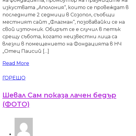
на фондацията, промоутър на Празниците на
изкуствата „Аполония“, които се провеждат в
последните 2 седмици в Созопол, съобщи
местният сайт „Флагман“, позовавайки се на
свой източник. Обирът се е случил в петък
срещу събота, когато неизвестни лица са
влезли в помещението на Фондацията в НЧ
„Отец Паисий […]
Read More
ГОРЕЩО
Шевал Сам показа лачен бедър
(ФОТО)