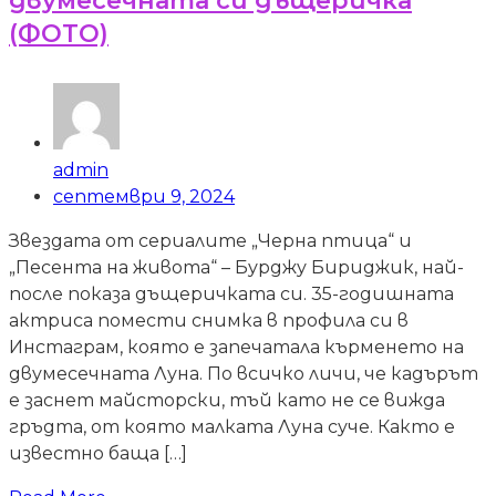
двумесечната си дъщеричка
(ФОТО)
admin
септември 9, 2024
Звездата от сериалите „Черна птица“ и
„Песента на живота“ – Бурджу Бириджик, най-
после показа дъщеричката си. 35-годишната
актриса помести снимка в профила си в
Инстаграм, която е запечатала кърменето на
двумесечната Луна. По всичко личи, че кадърът
е заснет майсторски, тъй като не се вижда
гръдта, от която малката Луна суче. Както е
известно баща […]