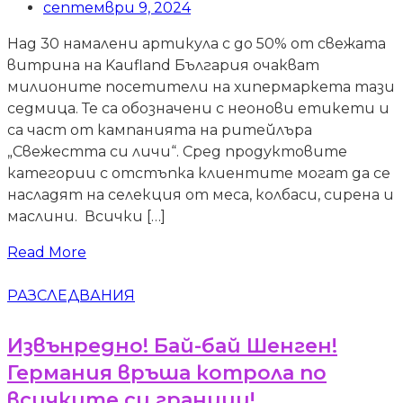
септември 9, 2024
Над 30 намалени артикула с до 50% от свежата
витрина на Kaufland България очакват
милионите посетители на хипермаркета тази
седмица. Те са обозначени с неонови етикети и
са част от кампанията на ритейлъра
„Свежестта си личи“. Сред продуктовите
категории с отстъпка клиентите могат да се
насладят на селекция от меса, колбаси, сирена и
маслини. Всички […]
Read More
РАЗСЛЕДВАНИЯ
Извънредно! Бай-бай Шенген!
Германия връша котрола по
всичките си граници!