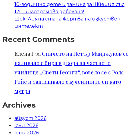
10-годишно дете и замина за Швеция със
120-килограмова дебелана!
Шок! Лияна стана жертва на изкуствен
интелект
Recent Comments
Елена Г
за
Синчето на Петър Манджуков се
наливало с бира в двора на частното
училище „Свети Георги“, возело се с Ролс
Ройс и заплашвало съучениците си като
мутра
Archives
август 2026
юли 2026
юни 2026