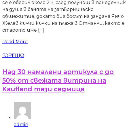
се е обесил около 2 ч. след полунощ в понеделник
на душа в банята на затворническо
общежитие, докато биг босът на зандана Янчо
Желев кълчи кълки на плажа в Отманли, както е
старото име […]
Read More
ГОРЕЩО
Над 30 намалени артикула с до
50% от свежата витрина на
Kaufland тази седмица
admin