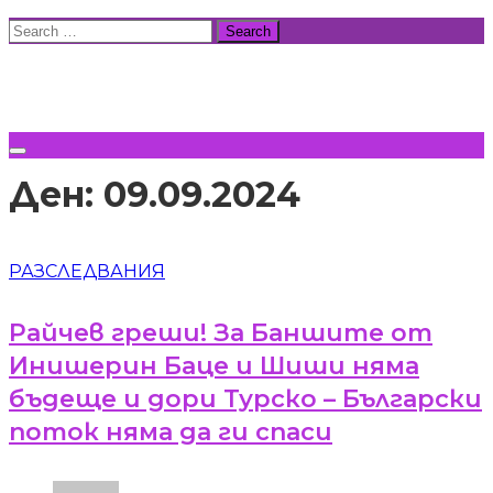
Skip
Search
to
for:
ВСИЧКИ НОВИНИ
content
Ден:
09.09.2024
РАЗСЛЕДВАНИЯ
Райчев греши! За Баншите от
Инишерин Баце и Шиши няма
бъдеще и дори Турско – Български
поток няма да ги спаси