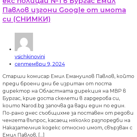
екс полицай №1 в Бургас Емил
Павлов изгони Google от имота
си (СНИМКИ)
vsichkinovini
септември 9, 2024
Старши комисар Емил Емануилов Павлов, който
преди броени дни бе изритан от поста
директор на Областната дирекция на МВР в
Бургас, крие доста скелети в гардероба си,
които Narod.bg започва да вади един по един.
По-рано днес съобщихме за поставен от редови
ченгета въпрос, касаещ няколко разпоредби на
Наказателния кодекс относно имот, свързван с
Емил Павлов, […]