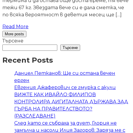
термина й да остава още доста време, тя вече
тежи 67 кг. Звездата вече си е дала сметка, че
по всяка вероятност в деветия месец ще […]
Read More
More posts
Търсене
Търсене
Recent Posts
Даниел Петканов: Ще си остана вечен
ерген
Евгения Джаферович се гмурка с акули
ВИЖТЕ КАК ИВАЙЛО ФИЛИПОВ
КОНТРОЛИРА ДИГИТАЛНАТА ДЪРЖАВА ЗАД
ГЪРБА НА ПРАВИТЕЛСТВОТО?
(РАЗСЛЕДВАНЕ)
След като се събраха за дует, Глория не
замълча и насоли Илия Загоров: Заряза ме с