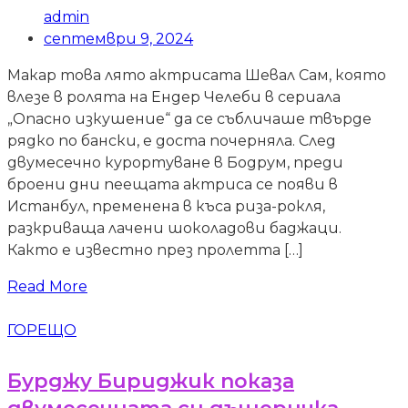
admin
септември 9, 2024
Макар това лято актрисата Шевал Сам, която
влезе в ролята на Ендер Челеби в сериала
„Опасно изкушение“ да се събличаше твърде
рядко по бански, е доста почерняла. След
двумесечно курортуване в Бодрум, преди
броени дни пеещата актриса се появи в
Истанбул, пременена в къса риза-рокля,
разкриваща лачени шоколадови баджаци.
Както е известно през пролетта […]
Read More
ГОРЕЩО
Бурджу Бириджик показа