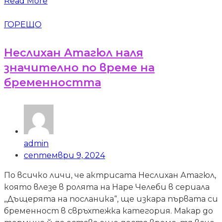
Read More
ГОРЕЩО
Неслихан Атагюл наля
значително по време на
бременността
admin
септември 9, 2024
По всичко личи, че актрисата Неслихан Атагюл,
която влезе в ролята на Наре Челеби в сериала
„Дъщерята на посланика“, ще изкара първата си
бременност в свръхтежка категория. Макар до