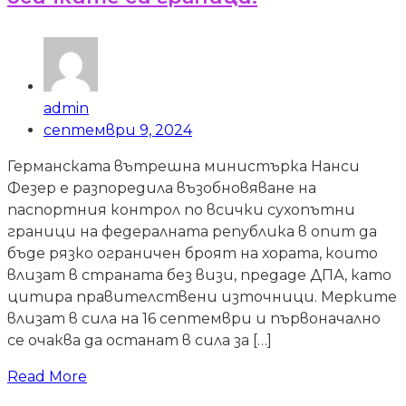
admin
септември 9, 2024
Германската вътрешна министърка Нанси
Фезер е разпоредила възобновяване на
паспортния контрол по всички сухопътни
граници на федералната република в опит да
бъде рязко ограничен броят на хората, които
влизат в страната без визи, предаде ДПА, като
цитира правителствени източници. Мерките
влизат в сила на 16 септември и първоначално
се очаква да останат в сила за […]
Read More