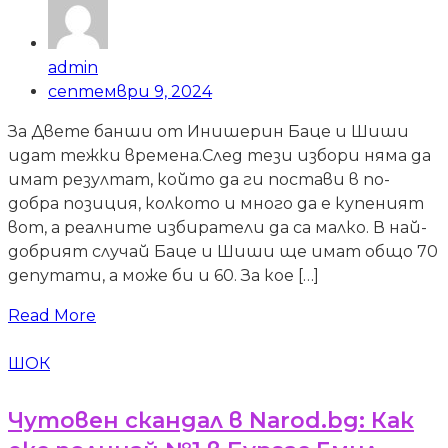
admin
септември 9, 2024
За Двете банши от Инишерин Баце и Шиши
идат тежки времена.След тези избори няма да
имат резултат, който да ги постави в по-
добра позиция, колкото и много да е купеният
вот, а реалните избиратели да са малко. В най-
добрият случай Баце и Шиши ще имат общо 70
депутати, а може би и 60. За кое […]
Read More
ШОК
Чутовен скандал в Narod.bg: Как