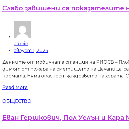
Слабо завишени са показателите н
admin
август 1, 2024
Данните от мобилната станция на РИОСВ – Пловд
димът от пожара на сметището на Цалапица, са 
нормата. Няма опасност за здравето на хората. 
Read More
ОБЩЕСТВО
Еван Гершкович, Пол Уелън и Кара 