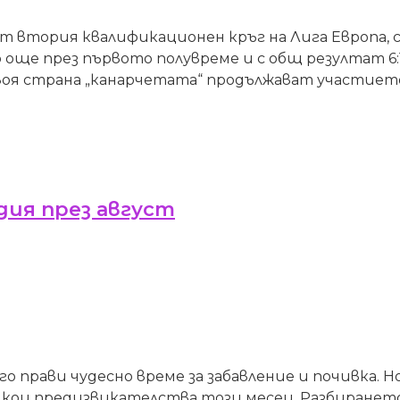
от втория квалификационен кръг на Лига Европа, 
още през първото полувреме и с общ резултат 6:1
своя страна „канарчетата“ продължават участието
ия през август
о прави чудесно време за забавление и почивка. Н
 някои предизвикателства този месец. Разбиранет