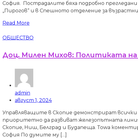
София. Пострадалите бяха подробно прегледан
„Пирогов“ и в Спешното отделение за възрастни.
Read More
ОБЩЕСТВО
Доц. Милен Михов: Политиката на 
admin
август 1, 2024
Управляващите в Скопие демонстрират всички з
приоритетно да развиват железопътната линия п
Скопие, Ниш, Белград и Будапеща. Towa коменти
София По думите му […]