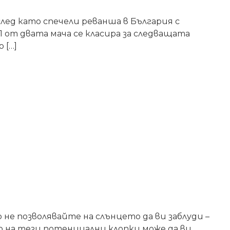
след като спечели реванша в България с
 от двата мача се класира за следващата
 […]
о не позволявайте на слънцето да ви заблуди –
о на тези потенциални клопки може да ви