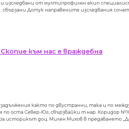
и и изследвани от мултипрофилен екип специали
 свързани Дотук направените изследвания сочат, 
Скопие към нас е враждебна
адължения както по двустранни, така и по межд
о оста Север-Юг, свързвайки т.нар. Коридор №10
ра историкът доц. Милен Михов в предаването „Д