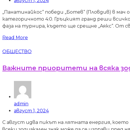
август 1, 2024
„Панатинайкос“ победи „Ботев“ (Пловдив) в мач 
категоричното 4:0. Гръцкият гранд реши всичко 
фаза на турнира, където ще срещне „Аякс“. От 
Read More
ОБЩЕСТВО
Важните приоритети на всяка зод
admin
август 1, 2024
С август идва пикът на лятната енергия, което г
всеки зодиакален знак може да се изправи пред