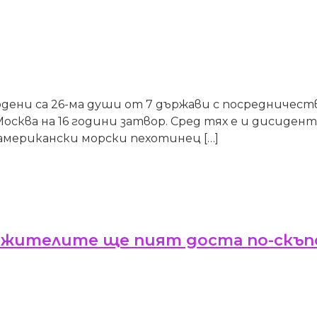
бодени са 26-ма души от 7 държави с посредничес
Москва на 16 години затвор. Сред тях е и дисиде
 американски морски пехотинец […]
 жителите ще пият доста по-скъп