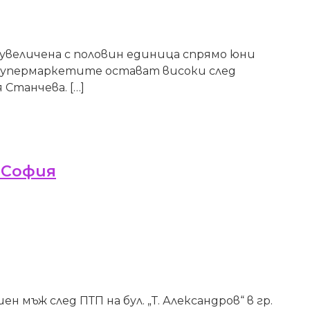
 увеличена с половин единица спрямо юни
в супермаркетите остават високи след
Станчева. […]
 София
мъж след ПТП на бул. „Т. Александров“ в гр.