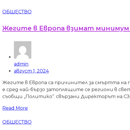
ОБЩЕСТВО
Жегите в Европа взимат минимум
admin
август 1, 2024
Жегите в Европа са причинител за смъртта на п
е сред най-бързо затоплящите се региони в све
съобщи „Политико“. свързани Директорът на СЗО з
Read More
ОБЩЕСТВО