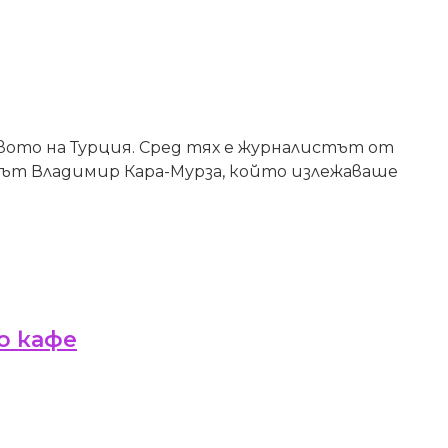
твото на Турция. Сред тях е журналистът от
нтът Владимир Кара-Мурза, който излежаваше
о кафе