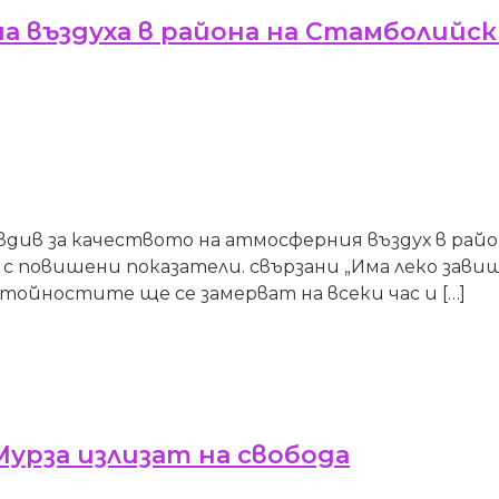
а въздуха в района на Стамболийс
ив за качеството на атмосферния въздух в райо
с повишени показатели. свързани „Има леко зави
Стойностите ще се замерват на всеки час и […]
Мурза излизат на свобода