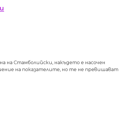
ки
на на Стамболийски, накъдето е насочен
шение на показателите, но те не превишават