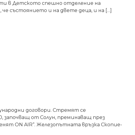
сти в Детското спешно отделение на
че състоянието и на двете деца, и на […]
ународни договори. Стремят се
, започващ от Солун, преминаващ през
енят ON AIR“. Железопътната връзка Скопие-