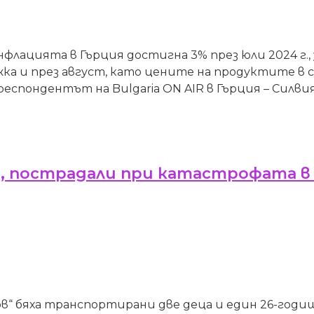
лацията в Гърция достигна 3% през юли 2024 г.,
ежка и през август, като цените на продуктите 
спондентът на Bulgaria ON AIR в Гърция – Силвия 
а, пострадали при катастрофата в
 бяха транспортирани две деца и един 26-годишен 