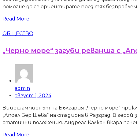
помогне да се ориентирате през тях безпроблемн
Read More
ОБЩЕСТВО
„Черно море“ загуби реванша с „
admin
август 1, 2024
Вицешампионът на България „Черно море“ приклю
„Апоел Бер Шева“ на стадиона в Разград. В геро
статични положения. Андреас Калкан вкара поче
Read More