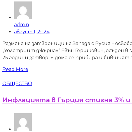
admin
август 1, 2024
Размяна на затворници на Запада с Русия – осво
„Уолстрийт джърнал“ Евън Гершкович, осъден в 
25 години затвор. У дома се прибира и бившият
Read More
ОБЩЕСТВО
Инфлацията в Гърция стигна 3% и