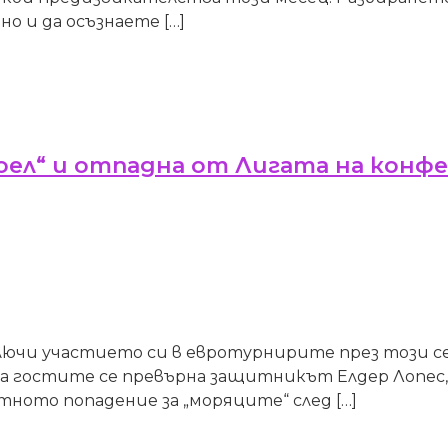
о и да осъзнаете […]
Апоел“ и отпадна от Лигата на кон
чи участието си в евротурнирите през този сезо
й за гостите се превърна защитникът Елдер Лопес,
тното попадение за „моряците“ след […]