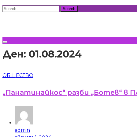
Skip
Search
to
for:
ВСИЧКИ НОВИНИ
content
Ден:
01.08.2024
ОБЩЕСТВО
„Панатинайкос“ разби „Ботев“ в П
admin