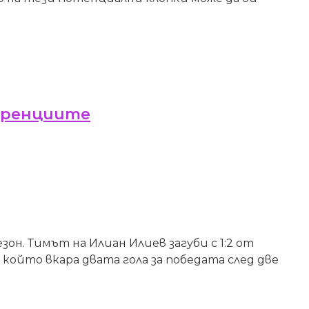
ференциите
н. Тимът на Илиан Илиев загуби с 1:2 от
 който вкара двата гола за победата след две