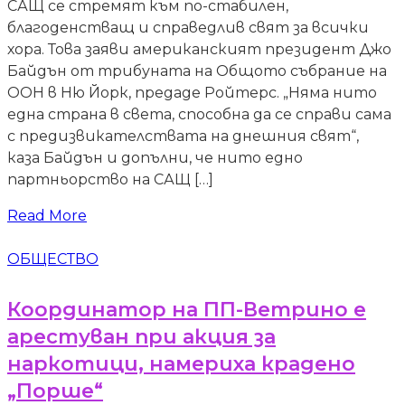
САЩ се стремят към по-стабилен,
благоденстващ и справедлив свят за всички
хора. Това заяви американският президент Джо
Байдън от трибуната на Общото събрание на
ООН в Ню Йорк, предаде Ройтерс. „Няма нито
една страна в света, способна да се справи сама
с предизвикателствата на днешния свят“,
каза Байдън и допълни, че нито едно
партньорство на САЩ […]
Read More
ОБЩЕСТВО
Координатор на ПП-Ветрино е
арестуван при акция за
наркотици, намериха крадено
„Порше“