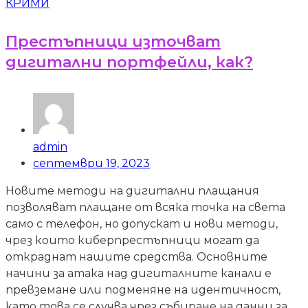
КРИМИ
Престъпници източват
дигитални портфейли, как?
admin
септември 19, 2023
Новите методи на дигитални плащания
позволяват плащане от всяка точка на света
само с телефон, но допускат и нови методи,
чрез които киберпрестъпници могат да
откраднат нашите средства. Основните
начини за атака над дигиталните канали е
превземане или подменяне на идентичност,
като това се случва чрез събиране на данни за