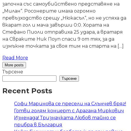
започна със самоубийствено представяне на
„Милан“. Росонерите имаха огромно
превъзходство срещу „Нюкасъл“, но не успяха да
вкарат гол и мача завърши 0:0. Хората на
Стефано Пиоли отправиха 25 удара, а вратаря
на Свраките Ник Поуп спаси 9 от тях, за да
измъкне точката за своя тим на старта на […]
Read More
More posts
Търсене
Търсене
Recent Posts
Софи Маринова се пресели на Слънчев бряг!
Готви голям концерт с Драгана Миркович
Изненада! Тризначката Любов тайно се
прибра в България