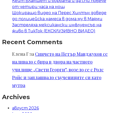
Кейт Бланшет и борбата ѝ да спи повече
от четири часа на нощ
Шокиращо видео на Перес Хилтън доведе
до полицейска намеса в дома му в Маями
Застреляха мексикански инфлуенсър на
живо в ТикТок (ЕКСКЛУЗИВНО ВИДЕО)
Recent Comments
Елена Г
за
Синчето на Петър Манджуков се
наливало с бира в двора на частното
училище „Свети Георги“, возело се с Ролс
Ройс и заплашвало съучениците си като
мутра
Archives
август 2026