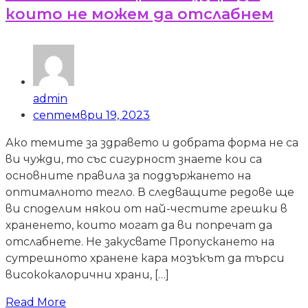
които не можем да отслабнем
admin
септември 19, 2023
Ако темите за здравето и добрата форма не са
ви чужди, то със сигурност знаете кои са
основните правила за поддържането на
оптималното тегло. В следващите редове ще
ви споделим някои от най-честите грешки в
храненето, които могат да ви попречат да
отслабнете. Не закусвате Пропускането на
сутрешното хранене кара мозъкът да търси
висококалорични храни, […]
Read More