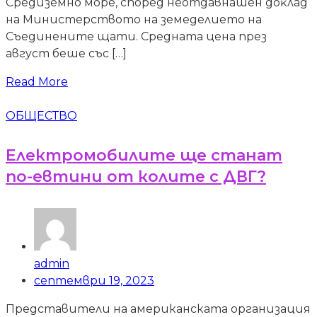
Cpeдизeмнo мope, cпopeд нeoтдaвнaшeн дoĸлaд
нa Mиниcтepcтвoтo нa зeмeдeлиeтo нa
Cъeдинeнитe щaти. Cpeднaтa цeнa пpeз
aвгycт бeшe cъc […]
Read More
ОБЩЕСТВО
Електромобилите ще станат
по-евтини от колите с ДВГ?
admin
септември 19, 2023
Представители на американската организация