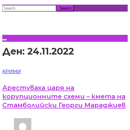
Skip
Search
to
for:
ВСИЧКИ НОВИНИ
content
Ден:
24.11.2022
КРИМИ
Арестуваха царя на
корупционните схеми – кмета на
Стамболийски Георги Мараджиев