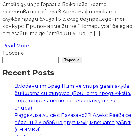
Става дума за Гергана Божанова, която
постъпва на работа в Антимафиотската
служба преди близо 1,5 г. след безпрецедентен
конкурс. Припомняме ви, че “Нотариуса” бе едно
от главните действащи лица на […]
Read More
Търсене
Търсене
Recent Posts
Влюбеният Брад Пит не спира да атакува
бившата си съпруга! (Войната продължава,
дори отричането на децата му не го
спира)
Разделиха ли се с Палаханов?! Алекс Раева се
обясни в любов на друг мъж, мрежата завря!
(СНИМКИ)