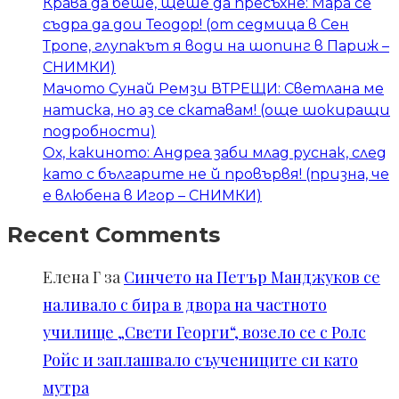
Крава да беше, щеше да пресъхне: Мара се
съдра да дои Теодор! (от седмица в Сен
Тропе, глупакът я води на шопинг в Париж –
СНИМКИ)
Мачото Сунай Ремзи ВТРЕЩИ: Светлана ме
натиска, но аз се скатавам! (още шокиращи
подробности)
Ох, какиното: Андреа заби млад руснак, след
като с българите не й провървя! (призна, че
е влюбена в Игор – СНИМКИ)
Recent Comments
Елена Г
за
Синчето на Петър Манджуков се
наливало с бира в двора на частното
училище „Свети Георги“, возело се с Ролс
Ройс и заплашвало съучениците си като
мутра