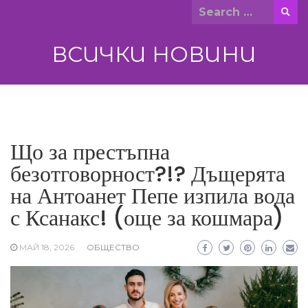
Skip
Search
to
for:
content
ВСИЧКИ НОВИНИ
Що за престъпна
безотговорност?!? Дъщерята
на Антоанет Пепе изпила вода
с Ксанакс! (още за кошмара)
МАЙ 18, 2026
ОБЩЕСТВО