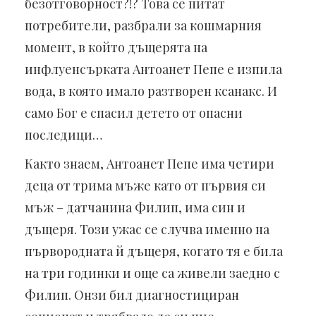
безотговорност?!? Това се питат
потребители, разбрали за кошмарния
момент, в който дъщерята на
инфлуенсърката Антоанет Пепе е изпила
вода, в която имало разтворен ксанакс. И
само Бог е спасил детето от опасни
последици…
Както знаем, Антоанет Пепе има четири
деца от трима мъже като от първия си
мъж – датчанина Филип, има син и
дъщеря. Този ужас се случва именно на
първородната й дъщеря, когато тя е била
на три годинки и още са живели заедно с
Филип. Онзи бил диагностициран