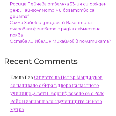
Росица Пейчева отбеляза 53-ия си рожден
ден: „Най-голямото ми богатство са
децата“
Салма Хайек и дъщеря ѝ Валентина
очароваха феновете с рядка съвместна
поява
Остава ли Ивелин Михайлов в политиката?
Recent Comments
Елена Г
за
Синчето на Петър Манджуков
се наливало с бира в двора на частното
училище „Свети Георги“, возело се с Ролс
Ройс и заплашвало съучениците си като
мутра