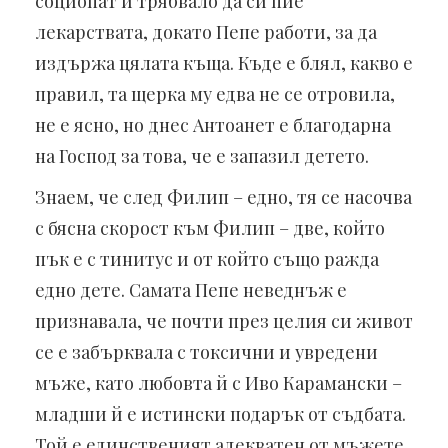
социопат и трябвало да си пие
лекарствата, докато Пепе работи, за да
издържа цялата къща. Къде е блял, какво е
правил, та щерка му едва не се отровила,
не е ясно, но днес Антоанет е благодарна
на Господ за това, че е запазил детето.
Знаем, че след Филип – едно, тя се насочва
с бясна скорост към Филип – две, който
пък е с тинитус и от който също ражда
едно дете. Самата Пепе неведнъж е
признавала, че почти през целия си живот
се е забърквала с токсични и увредени
мъже, като любовта й с Иво Карамански –
младши й е истински подарък от съдбата.
Той е единственият адекватен от мъжете