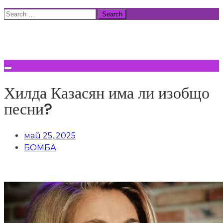
Skip
Search
to
for:
ВСИЧКИ НОВИНИ
content
Хилда Казасян има ли изобщо
песни?
май 25, 2025
БОМБА