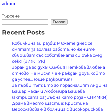
admin
Търсене
Търсене
Recent Posts
Кобилкина ги разби: Мъжете днес се
смятат за голяма работа, но жените
свършват със собствената си ръка след
секс! (ВИЖ ТУК)
Зоран да го духа!! Силвия Петкова влюбена
отново: Не мисля, че е раждан друг, който
да успее… (още разкрития)
За първи път: Ето го порасналият Анди на
Башар Рахал и Любомира Башева!
(актрисата разцъфна като роза – СНИМКИ)
Драма вместо щастие: Кристина
Верославова е в болница с високорискова