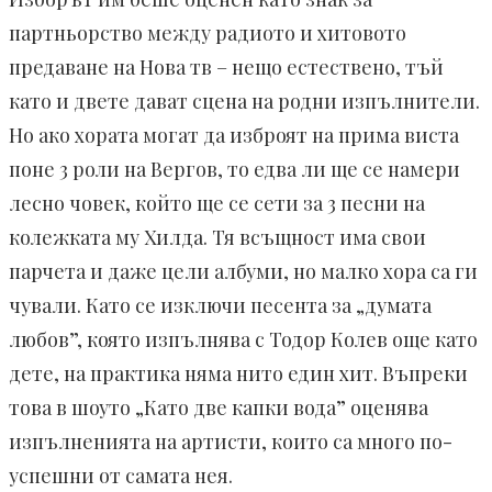
партньорство между радиото и хитовото
предаване на Нова тв – нещо естествено, тъй
като и двете дават сцена на родни изпълнители.
Но ако хората могат да изброят на прима виста
поне 3 роли на Вергов, то едва ли ще се намери
лесно човек, който ще се сети за 3 песни на
колежката му Хилда. Тя всъщност има свои
парчета и даже цели албуми, но малко хора са ги
чували. Като се изключи песента за „думата
любов”, която изпълнява с Тодор Колев още като
дете, на практика няма нито един хит. Въпреки
това в шоуто „Като две капки вода” оценява
изпълненията на артисти, които са много по-
успешни от самата нея.