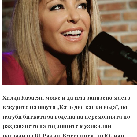
Хилда Казасян може и да има запазено място
в журито на шоуто „Като две капки вода”, но
изгуби битката за водеща на церемонията по
раздаването на годишните музикални
награди на БГ Радио. Вместо нея, до Юлиан