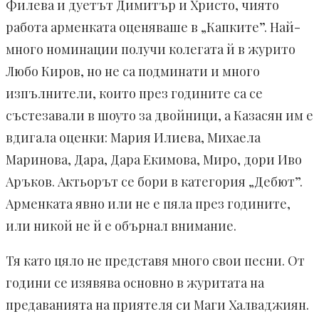
Филева и дуетът Димитър и Христо, чиято
работа арменката оценяваше в „Капките”. Най-
много номинации получи колегата й в журито
Любо Киров, но не са подминати и много
изпълнители, които през годините са се
състезавали в шоуто за двойници, а Казасян им е
вдигала оценки: Мария Илиева, Михаела
Маринова, Дара, Дара Екимова, Миро, дори Иво
Аръков. Актьорът се бори в категория „Дебют”.
Арменката явно или не е пяла през годините,
или никой не й е обърнал внимание.
Тя като цяло не представя много свои песни. От
години се изявява основно в журитата на
предаванията на приятеля си Маги Халваджиян.