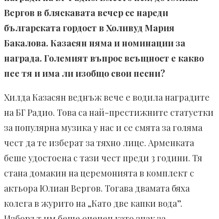
Вергов в бляскавата вечер се нареди
българската гордост в Холивуд Мария
Бакалова. Казасян няма и номинации за
награда. Големият въпрос всъщност е какво
пее тя и има ли изобщо свои песни?
Хилда Казасян веднъж вече е водила наградите
на БГ Радио. Това са най-престижните статуетки
за популярна музика у нас и се смята за голяма
чест да те изберат за тяхно лице. Арменката
беше удостоена с тази чест преди 3 години. Тя
стана домакин на церемонията в комплект с
актьора Юлиан Вергов. Тогава двамата бяха
колега в журито на „Като две капки вода”.
Изборът им беше оценен като знак за