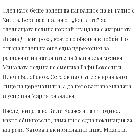
След като беше водещ на наградите на БГ Радио с
Хилда, Вергов отпадна от „Капките” за
следващата година покрай скандала с актрисата
Диана Димитрова, която го обвини в побой. Но
остана водещ на още една церемония за
раздаване на наградите за българска музика.
Миналата година го смениха Рафи Бохосян и
Ненчо Балабанов. Сега актьорът се върна като
лице на церемонията, а до него застава младата
и успешна Мария Бакалова.
Наследницата на Вили Казасян тази година,
както обикновено, няма нито една номинация за
награда. Затова пък номинации имат Михаела