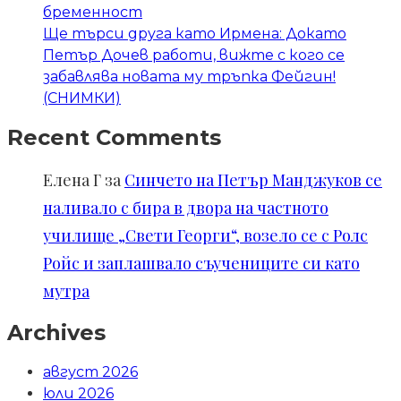
бременност
Ще търси друга като Ирмена: Докато
Петър Дочев работи, вижте с кого се
забавлява новата му тръпка Фейгин!
(СНИМКИ)
Recent Comments
Елена Г
за
Синчето на Петър Манджуков се
наливало с бира в двора на частното
училище „Свети Георги“, возело се с Ролс
Ройс и заплашвало съучениците си като
мутра
Archives
август 2026
юли 2026