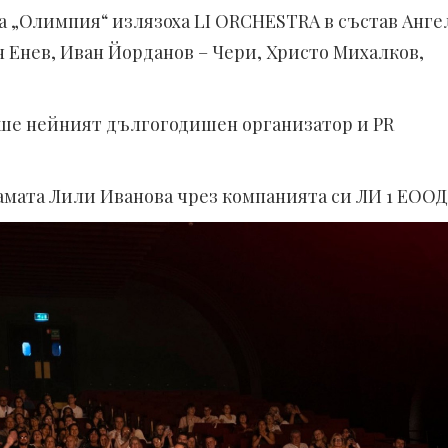
на „Олимпия“ излязоха LI ORCHESTRA в състав Анге
 Енев, Иван Йорданов – Чери, Христо Михалков,
ше нейният дългогодишен организатор и PR
амата Лили Иванова чрез компанията си ЛИ 1 ЕООД