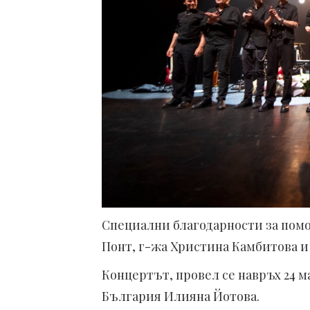
Специални благодарности за помо
Понт, г-жа Христина Камбитова и
Концертът, провел се навръх 24 м
България Илияна Йотова.