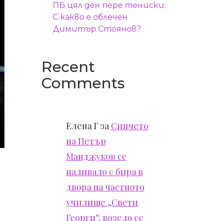
ПБ цял ден пере тениски:
С какво е облечен
Димитър Стоянов?
Recent
Comments
Елена Г
за
Синчето
на Петър
Манджуков се
наливало с бира в
двора на частното
училище „Свети
Георги“, возело се