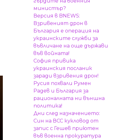
гърдите на военния
министър?
Версия в BNEWS:
Взривеният дрон в
България е операция на
украинските служби за
въвличане на още държави
във войната!
София привика
украинския посланик
заради взривения дрон!
Русия похвали Румен
Радев и България за
рационалната ни външна
политика!
Дни след назначението:
Син на ВСС кукловод от
запис с Гешев приютен
във военна прокуратура