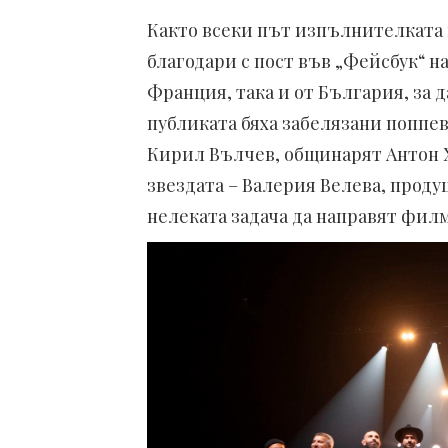
Както всеки път изпълнителката н
благодари с пост във „Фейсбук“ на
Франция, така и от България, за д
публиката бяха забелязани поппе
Кирил Вълчев, общинарят Антон Х
звездата – Валерия Велева, проду
нелеката задача да направят филм