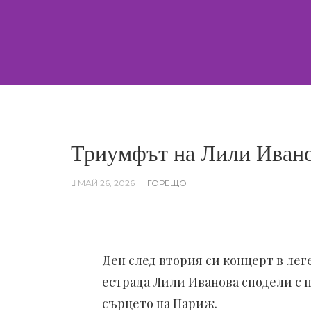
Skip
to
content
Триумфът на Лили Ивано
МАЙ 26, 2026
ГОРЕЩО
Ден след втория си концерт в ле
естрада Лили Иванова сподели с 
сърцето на Париж.