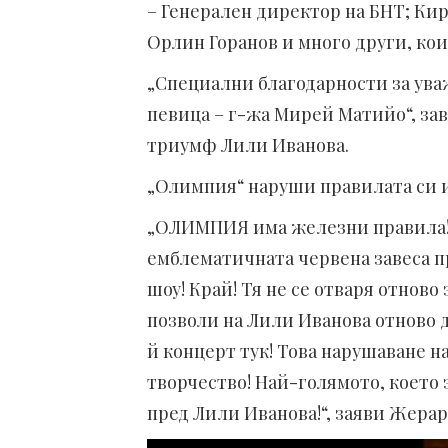
– Генерален директор на БНТ; Кир
Орлин Горанов и много други, ко
„Специални благодарности за ува
певица – г-жа Мирей Матийо“, за
триумф Лили Иванова.
„Олимпия“ наруши правилата си 
„ОЛИМПИЯ има железни правила! Ед
емблематичната червена завеса п
шоу! Край! Тя не се отваря отнов
позволи на Лили Иванова отново д
й концерт тук! Това нарушаване н
творчество! Най-голямото, което 
пред Лили Иванова!“, заяви Жерар