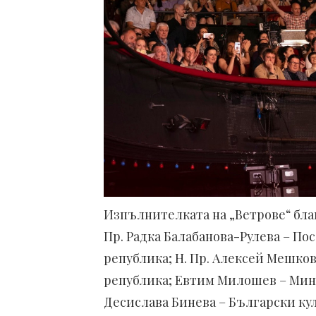
Изпълнителката на „Ветрове“ благ
Пр. Радка Балабанова-Рулева – П
република; Н. Пр. Алексей Мешко
република; Евтим Милошев – Мини
Десислава Бинева – Български к