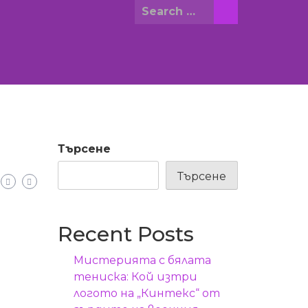
Search
for:
Търсене
Търсене
Recent Posts
Мистерията с бялата
тениска: Кой изтри
логото на „Кинтекс“ от