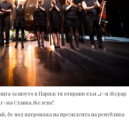
щта за шоуто в Париж тя отправи към „г-н Жерар
 г-жа Станка Желева“.
ай, бе под патронажа на президента на република