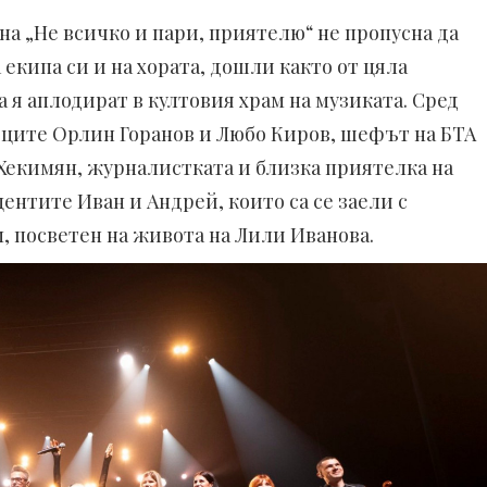
а „Не всичко и пари, приятелю“ не пропусна да
 екипа си и на хората, дошли както от цяла
а я аплодират в култовия храм на музиката. Сред
вците Орлин Горанов и Любо Киров, шефът на БТА
екимян, журналистката и близка приятелка на
центите Иван и Андрей, които са се заели с
, посветен на живота на Лили Иванова.