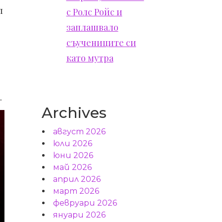
л
с Ролс Ройс и
заплашвало
съучениците си
като мутра
.
Archives
август 2026
юли 2026
юни 2026
май 2026
април 2026
март 2026
февруари 2026
януари 2026