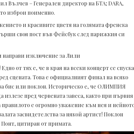
ил Вълчев – Генерален директор на БТА; DARA,
ито изброи поименно.
жението и красивите цветя на голямата френска
върши своя пост във Фейсбук след парижкия си
и направи изключение за Лили
но от тях е, че в края на всеки концерт се спуска
ред сцената. Това е официалният финал на всяко
о за бис или поклон. Историческо е, че ОЛИМПИЯ
а излезе пред червената завеса, както при първия
а правилото е огромно уважение към нея и нейнот
залата засвидетелства за някой артист! Поклон
 Понт, цитиран от примата.