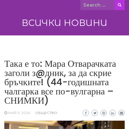
Skip
Search
to
for:
content
ВСИЧКИ НОВИНИ
Така е то: Мара Отварачката
заголи з@дник, за да скрие
бръчките! (44-годишната
чалгарка все по-вулгарна –
СНИМКИ)
МАЙ 11, 2026
ОБЩЕСТВО