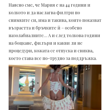
Наясно сме, че Мария е на 44 години и
колкото и да наслагва филтри по
снимките си, има и такива, които показват
възрастта и бръчките й – особено
назолабиалните… А и след толкова години
на боцкане, филъри и какви ли не
процедури, кожата се отпуска и свиква,
което става все по-трудно за поддръжка.