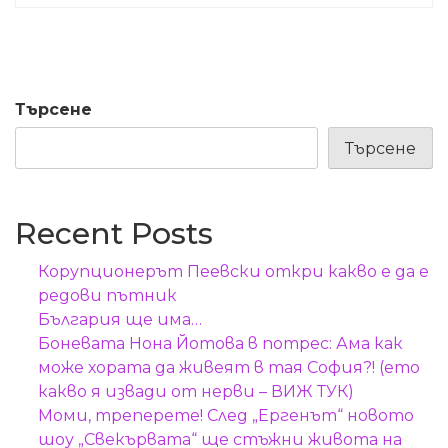
Търсене
Търсене
Recent Posts
Корупционерът Пеевски откри какво е да е
редови пътник
България ще има…
Боневата Нона Йотова в потрес: Ама как
може хората да живеят в тая София?! (ето
какво я извади от нерви – ВИЖ ТУК)
Моми, треперете! След „Ергенът“ новото
шоу „Свекървата“ ще стъжни живота на