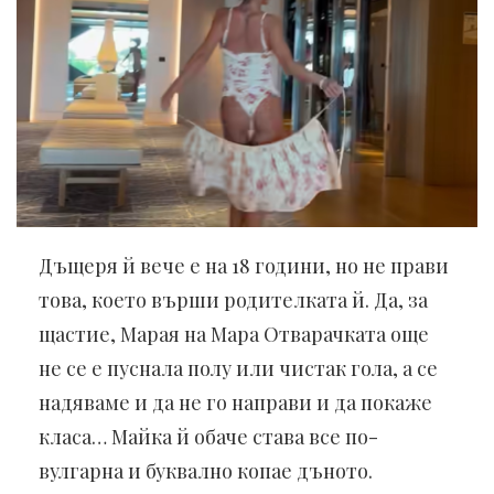
Дъщеря й вече е на 18 години, но не прави
това, което върши родителката й. Да, за
щастие, Марая на Мара Отварачката още
не се е пуснала полу или чистак гола, а се
надяваме и да не го направи и да покаже
класа… Майка й обаче става все по-
вулгарна и буквално копае дъното.