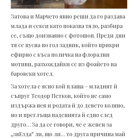
Затова и Марчето явно реши да го раздава
млада и секси като показва тяло, разбира
се, също доизваяно с фотошоп. Преди дни
тя се пусна по гол задник, който прикри
ефирно с къса поличка на флорални
мотиви, разхождайки се из фоайето на
баровски хотел.
За хотела е ясно кой плаща – младият й
съпруг Теодор Петков, който не само
издържа нея и родата й до девето коляно,
но и преглъща паденията й едно след
друго… За да се говори, че е женен за
„звЕзда“ ли, що ли… то друга причина май