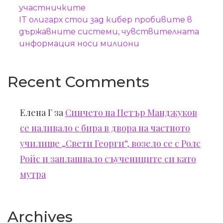
участничките
IT олигарх стои зад кибер пробивите в
държавните системи, чувствителната
информация носи милиони
Recent Comments
Елена Г
за
Синчето на Петър Манджуков
се наливало с бира в двора на частното
училище „Свети Георги“, возело се с Ролс
Ройс и заплашвало съучениците си като
мутра
Archives