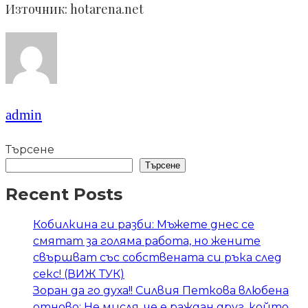
Източник: hotarena.net
admin
Търсене
Търсене
Recent Posts
Кобилкина ги разби: Мъжете днес се
смятат за голяма работа, но жените
свършват със собствената си ръка след
секс! (ВИЖ ТУК)
Зоран да го духа!! Силвия Петкова влюбена
отново: Не мисля, че е раждан друг, който