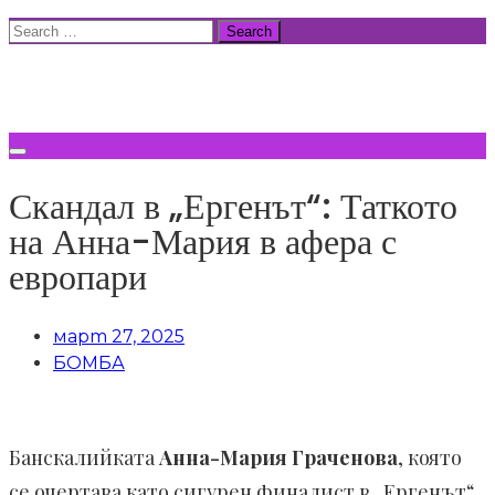
Skip
Search
to
for:
ВСИЧКИ НОВИНИ
content
Скандал в „Ергенът“: Таткото
на Анна-Мария в афера с
европари
март 27, 2025
БОМБА
Банскалийката
Анна-Мария Граченова
, която
се очертава като сигурен финалист в „Ергенът“,