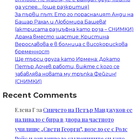
да успее… (още разкрития)
За първи път: Ето го порасналият Анди на
Башар Рахал и Любомира Башева!
(актрисата разцъфна като роза – СНИМКИ)
Драма вместо щастие: Кристина
Верославова е в болница с високорискова
бременност
Ще търси друга като Ирмена: Докато
Петър Дочев работи, вижте с кого се
забавлява новата му тръпка Фейгин!
(СНИМКИ)
Recent Comments
Елена Г
за
Синчето на Петър Манджуков се
наливало с бира в двора на частното
училище „Свети Георги“, возело се с Ролс
Ройс и заплашвало съучениците си като