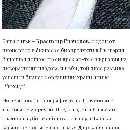
Баща ѝ пък –
Красимир Граченов
, е един от
пионерите в бизнеса с биопродукти в България.
Започнал дейността си през 90-те с търговия на
диворастящи плодове и гъби, той днес развива
успешен бизнес с органични храни, пише
„Уикенд“.
Но не всичко в биографията на Граченови е
толкова безупречно. Преди години Красимир
Граченов губи семейната си къща в Банско
заради неизплатен дълг към Държавен фонд