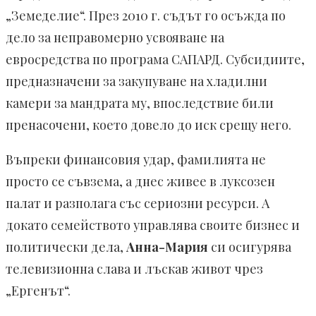
„Земеделие“. През 2010 г. съдът го осъжда по
дело за неправомерно усвояване на
евросредства по програма САПАРД. Субсидиите,
предназначени за закупуване на хладилни
камери за мандрата му, впоследствие били
пренасочени, което довело до иск срещу него.
Въпреки финансовия удар, фамилията не
просто се съвзема, а днес живее в луксозен
палат и разполага със сериозни ресурси. А
докато семейството управлява своите бизнес и
политически дела,
Анна-Мария
си осигурява
телевизионна слава и лъскав живот чрез
„Ергенът“.