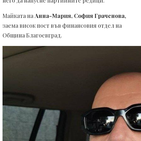
него да напусне партийните редици.
Майката на
Анна-Мария, София Граченова
,
заема висок пост във финансовия отдел на
Община Благоевград.