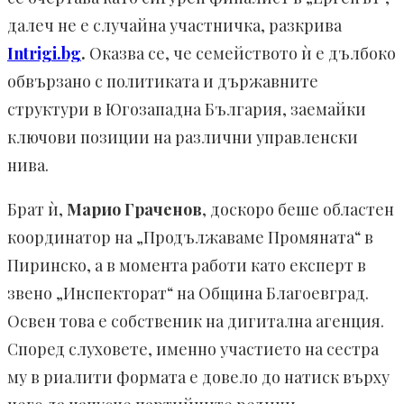
далеч не е случайна участничка, разкрива
Intrigi.bg
.
Оказва се, че семейството ѝ е дълбоко
обвързано с политиката и държавните
структури в Югозападна България, заемайки
ключови позиции на различни управленски
нива.
Брат ѝ,
Марио Граченов
, доскоро беше областен
координатор на „Продължаваме Промяната“ в
Пиринско, а в момента работи като експерт в
звено „Инспекторат“ на Община Благоевград.
Освен това е собственик на дигитална агенция.
Според слуховете, именно участието на сестра
му в риалити формата е довело до натиск върху