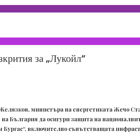
зкрития за „Лукойл“
Желязков, министъра на енергетиката Жечо Ст
на България да осигури защита на националните
м Бургас“, включително съпътстващата инфраст