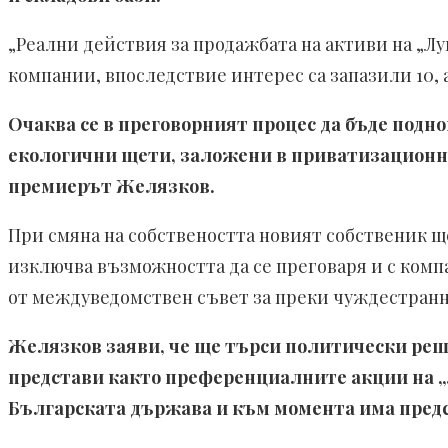
„Реални действия за продажбата на активи на „Лу
компании, впоследствие интерес са запазили 10, а
Очаква се в преговорният процес да бъде подно
екологични щети, заложени в приватизационния
премиерът Желязков.
При смяна на собствеността новият собственик ще
изключва възможността да се преговаря и с ком
от междуведомствен съвет за преки чуждестран
Желязков заяви, че ще търси политически реше
представи както преференциалните акции на „
Българската държава и към момента има предс