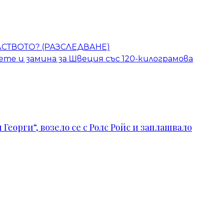
СТВОТО? (РАЗСЛЕДВАНЕ)
 дете и замина за Швеция със 120-килограмова
Георги“, возело се с Ролс Ройс и заплашвало