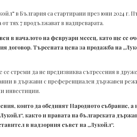
койл“ в България са стартирани през юни 2024 г. 
 от тях 7 продължават в надпреварата.
вен в началото на февруари месец, като ще се о
 договор. Търсената цена за продажба на „Лукой
 се стреми да не предизвиква сътресения в дружест
пании в държави с преференциален държавен режим
ни инвестиции.
ния, които да обединят Народното събрание, а 
Лукойл“, както и правата на българската държа
тавител в надзорния съвет на „Лукойл“.