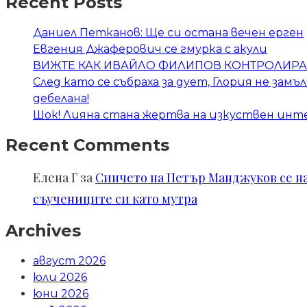
Recent Posts
Даниел Петканов: Ще си остана вечен ерген
Евгения Джаферович се гмурка с акули
ВИЖТЕ КАК ИВАЙЛО ФИЛИПОВ КОНТРОЛИРА 
След като се събраха за дует, Глория не замъ
дебелана!
Шок! Лияна стана жертва на изкуствен инт
Recent Comments
Елена Г
за
Синчето на Петър Манджуков се нал
съучениците си като мутра
Archives
август 2026
юли 2026
юни 2026