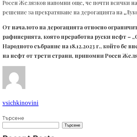
Росен Желязков напомни още, че почти всички на
решение за прекратяване на дерогацията на „Луко
От началото на дерогацията относно ограничи
рафинерията, която преработва руски нефт – „С
Народното събрание на 18.12.2023 г., който бе в
на нефт от трети страни, припомни Росен Желяз
vsichkinovini
Търсене
Търсене