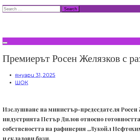
Skip
Search
to
for:
ВСИЧКИ НОВИНИ
content
Премиерът Росен Желязков с ра
януари 31, 2025
ШОК
Изслушване на министър-председателя Росен 
индустрията Петър Дилов относно готовността 
собствеността на рафинерия „Лукойл Нефтохи
и складови бази.