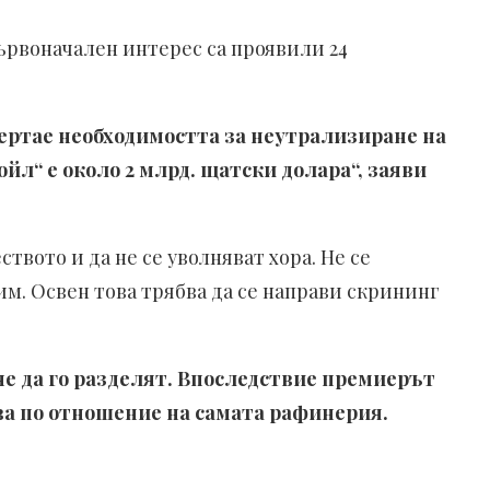
Първоначален интерес са проявили 24
чертае необходимостта за неутрализиране на
л“ е около 2 млрд. щатски долара“, заяви
вото и да не се уволняват хора. Не се
. Освен това трябва да се направи скрининг
не да го разделят. Впоследствие премиерът
ва по отношение на самата рафинерия.