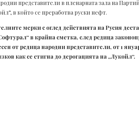
родни представители в пленарната зала на Партийн
йл“, в който се преработва руски нефт.
телните мерки с оглед действията на Русия дес
офтурал“ в крайна сметка, след редица законоп
несен от редица народни представители, от 1 януа
ков как се стигна до дерогацията на „Лукойл“.