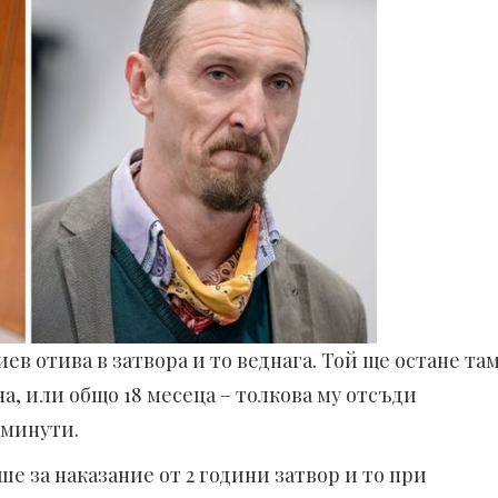
в отива в затвора и то веднага. Той ще остане та
а, или общо 18 месеца – толкова му отсъди
 минути.
ше за наказание от 2 години затвор и то при