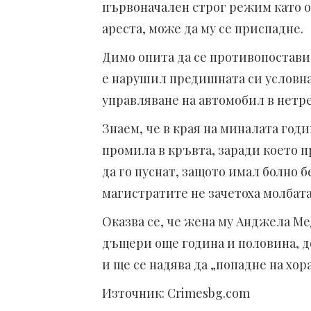
първоначален строг режим като от
ареста, може да му се приспадне.
Димо опита да се противопостави 
е нарушил предишната си условна
управляване на автомобил в нетр
Знаем, че в края на миналата годи
промила в кръвта, заради което п
да го пуснат, защото имал болно б
магистратите не зачетоха молбата
Оказва се, че жена му Анджела Ме
дъщери още година и половина, д
и ще се надява да „попадне на хора
Източник: Crimesbg.com