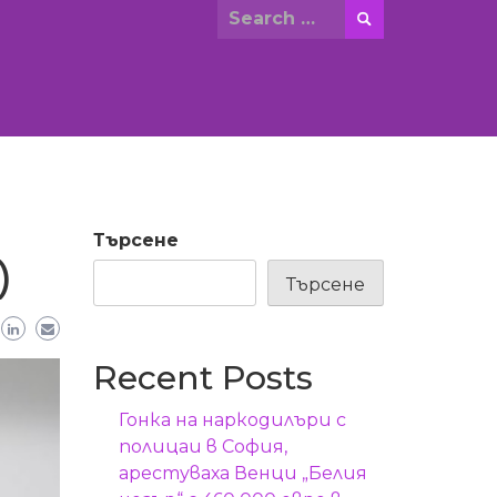
Search
for:
Търсене
)
Търсене
Recent Posts
Гонка на наркодилъри с
полицаи в София,
арестуваха Венци „Белия