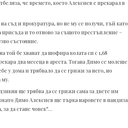
беляза, че времето, което Алексиев е прекарал в
на съд и прокуратура, но не му се получи, тъй като
 присъда и то отново за същото престъпление –
езво състояние.
на той бе хванат да шофира колата си с 1,68
рекара два месеца в ареста. Тогава Димо се молеше
ебе у дома и трябвало да се грижи за него, но
 му.
дзикян ще трябва да се грижи сама за двете им
окато Димо Алексиев ще търка наровете в пандиза
, за да стане човек“…