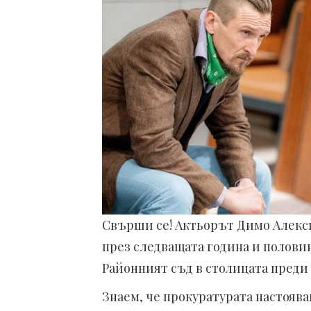
Свърши се! Актьорът Димо Алексие
през следващата година и половин
Районният съд в столицата преди
Знаем, че прокуратурата настоява