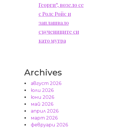
Георги“, возело се
с Ролс Ройс и
заплашвало
съучениците си
като мутра
Archives
август 2026
юли 2026
юни 2026
май 2026
април 2026
март 2026
февруари 2026