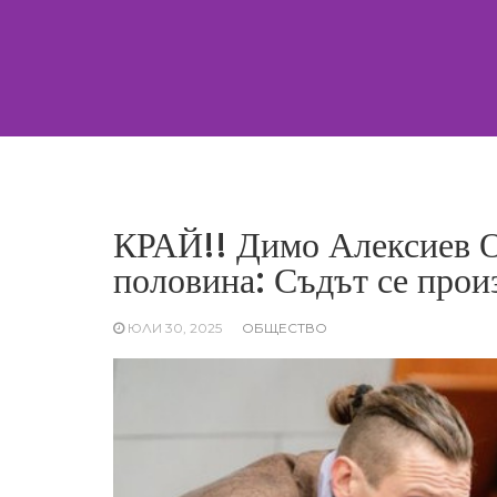
Skip
to
content
КРАЙ!! Димо Алексиев 
половина: Съдът се про
ЮЛИ 30, 2025
ОБЩЕСТВО