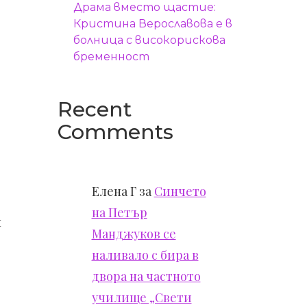
Драма вместо щастие:
Кристина Верославова е в
болница с високорискова
бременност
Recent
Comments
Елена Г
за
Синчето
на Петър
м
Манджуков се
наливало с бира в
двора на частното
училище „Свети