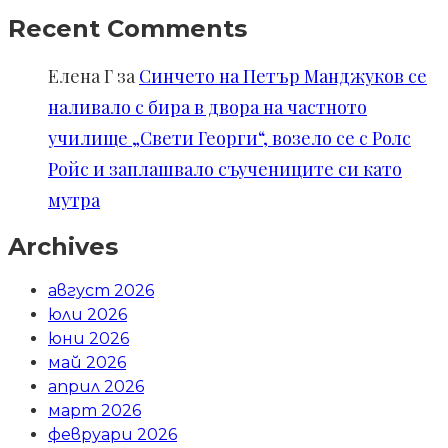
Recent Comments
Елена Г
за
Синчето на Петър Манджуков се
наливало с бира в двора на частното
училище „Свети Георги“, возело се с Ролс
Ройс и заплашвало съучениците си като
мутра
Archives
август 2026
юли 2026
юни 2026
май 2026
април 2026
март 2026
февруари 2026