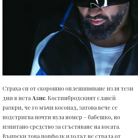
Страха си от скорошно оплешивяване изля тези
дни в нета
Азис
. Костинбродският славей
разкри, че го мъчи косопад, затова вече се
подстригва почти нула номер – бабешко, но
изпитано средство за сгъстяване на косата.
Въпреки това попфолк идолът не страда от