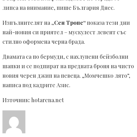
липса на внимание, пише България Днес.
Изпълнителят на
„Сен Тропе“
показа тези дни
най-новия си приятел – мускулест левент със
стилно оформена черна брада.
Двамата са по бермуди, с нахлупени бейзболни
шапки и се подпират на предната броня на чисто
новия черен джип на певеца. „Момчешко лято“,
написа под кадрите Азис.
Източник: hotarena.net