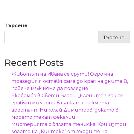
Търсене
Търсене
Recent Posts
Животът на Ивана се срути! Огромна
трагедия я оставя сама до края на дните й,
повече мъж няма да погледне
Екобомба в Свети Влас и „Елените“! Как се
грабят милиони в сянката на кмета-
арестант Николай Димитров, докато в
морето текат фекалии
Мистерията с бялата тениска: Кой изтри
логото на „Кинтекс“ от гърдите на