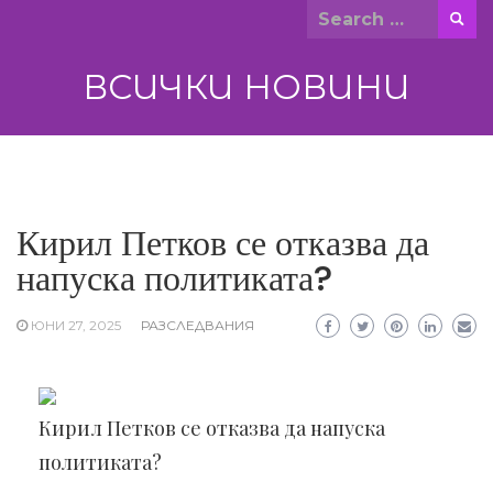
Skip
Search
to
for:
content
ВСИЧКИ НОВИНИ
Кирил Петков се отказва да
напуска политиката?
ЮНИ 27, 2025
РАЗСЛЕДВАНИЯ
Кирил Петков се отказва да напуска
политиката?