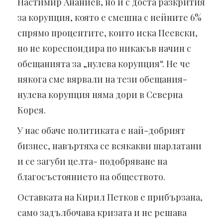
Настимир Ананиев, но и с доста разкрития
за корупция, която е смешна с нейните 6%
спрямо процентите, които иска Пеевски,
но не кореспондира по никакъв начин с
обещанията за „нулева корупция“. Не че
някога сме вярвали на тези обещания-
нулева корупция няма дори в Северна
Корея.
У нас обаче политиката е най-добрият
бизнес, навъртяха се всякакви шарлатани
и се загуби целта- подобряване на
благосъстоянието на обществото.
Оставката на Кирил Петков е прибързана,
само задълбочава кризата и не решава