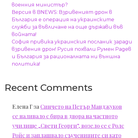
военния министър?
Версия в BNEWS: Взривеният дрон в
България е операция на украинските
служби за въвличане на още държави във
войната!
София привика украинския посланик заради
взривения дрон! Русия похвали Румен Радев
и България за рационалната ни външна
политика!
Recent Comments
Елена Г
за
Синчето на Петър Манджуков
се наливало с бира в двора на частното
училище „Свети Георги“, возело се с Ролс
Ройс и заплашвало съучениците си като