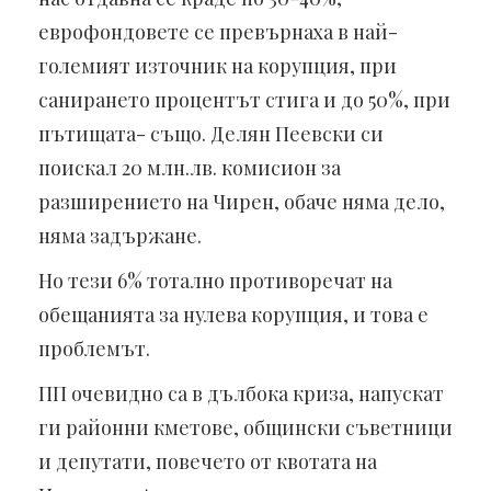
еврофондовете се превърнаха в най-
големият източник на корупция, при
санирането процентът стига и до 50%, при
пътищата- също. Делян Пеевски си
поискал 20 млн.лв. комисион за
разширението на Чирен, обаче няма дело,
няма задържане.
Но тези 6% тотално противоречат на
обещанията за нулева корупция, и това е
проблемът.
ПП очевидно са в дълбока криза, напускат
ги районни кметове, общински съветници
и депутати, повечето от квотата на