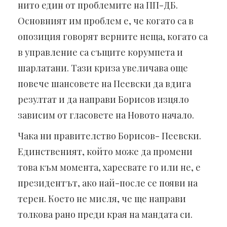
нито един от проблемите на ПП-ДБ.
Основният им проблем е, че когато са в
опозиция говорят верните неща, когато са
в управление са същите корумпета и
шарлатани. Тази криза увеличава още
повече шансовете на Пеевски да вдига
резултат и да направи Борисов изцяло
зависим от гласовете на Новото начало.
Чака ни правителство Борисов- Пеевски.
Единственият, който може да промени
това към момента, харесвате го или не, е
президентът, ако най-после се появи на
терен. Което не мисля, че ще направи
толкова рано преди края на мандата си.