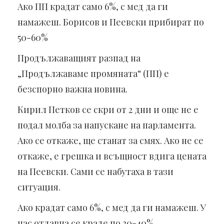
Ако ПП крадат само 6%, с мед да ги
намажеш. Борисов и Пеевски прибират по
50-60%
Продължаващият разпад на
„Продължаваме промяната“
(
ПП
)
е
безспорно важна новина.
Кирил Петков се скри от 2 дни и още не е
подал молба за напускане на парламента.
Ако се откаже, ще станат за смях. Ако не се
откаже, е грешка и всъщност вдига цената
на Пеевски. Сами се набутаха в тази
ситуация.
Ако крадат само 6%, с мед да ги намажеш. У
нас отдавна се краде по 30-40%,