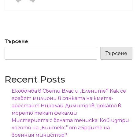
Търсене
Търсене
Recent Posts
Екобомба в Свети Влас и „Елените“! Как се
грабят милиони в сянката на кмета-
арестант Николай Димитров, докато в
морето текат фекалии
Мистерията с бялата тениска: Кой изтри
логото на „Кинтекс“ от гърдите на
военния министър?