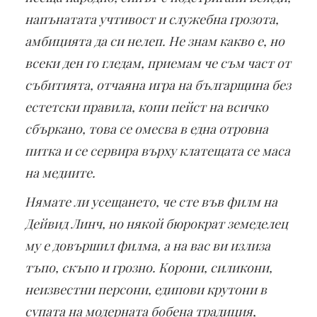
напънатата учтивост и служебна грозота,
амбицията да си нелеп. Не знам какво е, но
всеки ден го гледам, приемам че съм част от
събитията, отчаяна игра на българщина без
естетски правила, копи пейст на всичко
сбъркано, това се омесва в една отровна
питка и се сервира върху клатещата се маса
на медиите.
Нямате ли усещането, че сте във филм на
Дейвид Линч, но някой бюрократ земеделец
му е довършил филма, а на вас ви излиза
тъпо, скъпо и грозно. Корони, силикони,
неизвестни персони, едипови крутони в
супата на модерната бобена традиция,