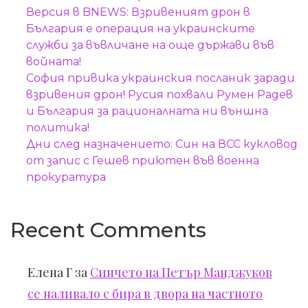
Версия в BNEWS: Взривеният дрон в
България е операция на украинските
служби за въвличане на още държави във
войната!
София привика украинския посланик заради
взривения дрон! Русия похвали Румен Радев
и България за рационалната ни външна
политика!
Дни след назначението: Син на ВСС кукловод
от запис с Гешев приютен във военна
прокуратура
Recent Comments
Елена Г
за
Синчето на Петър Манджуков
се наливало с бира в двора на частното