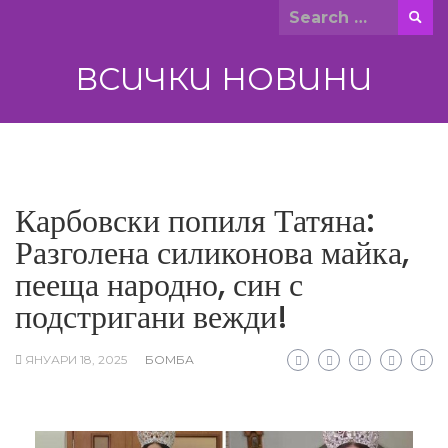
Skip
Search
to
for:
content
ВСИЧКИ НОВИНИ
Карбовски попиля Татяна:
Разголена силиконова майка,
пееща народно, син с
подстригани вежди!
ЯНУАРИ 18, 2025
БОМБА