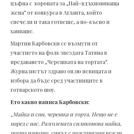
цъфна с короната за „Най-вдъхновяваща
жена“ от конкурса в Атланта, който
спечели и така готвеше, а по-късно и
хапваше.
Мартин Карбовски се възмути от
участието на фолк звездата Татяна в
предаването „Черешката на тортата“.
Журналистът здраво оплю певицата и
избора да бъде сред участниците в
готварското шоу.
Ето какво написа Карбовски:
„Майка и син, черешка и торта. Нещо не е
наред с нас. Разголената силиконова майка,
пееща народно, синът с подстригани вежди,