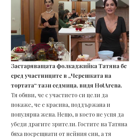
Застаряващата фолкаджийка Татяна бе
сред участниците в „Черешката на
тортата“ тази седмица, видя HotArena.
Тя обяви, че с участието си цели да
покаже, че е красива, поддържана и
популярна жена. Нещо, в което не успя да
убеди драгите зрители. Гостите на Татяна
бяха посрещнати от нейния син, а тя