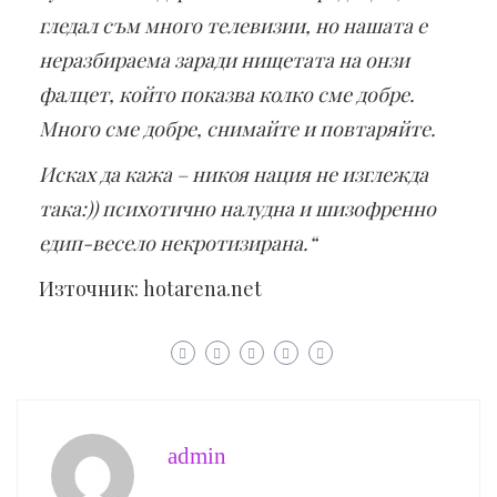
гледал съм много телевизии, но нашата е
неразбираема заради нищетата на онзи
фалцет, който показва колко сме добре.
Много сме добре, снимайте и повтаряйте.
Исках да кажа – никоя нация не изглежда
така:)) психотично налудна и шизофренно
едип-весело некротизирана.“
Източник: hotarena.net
admin