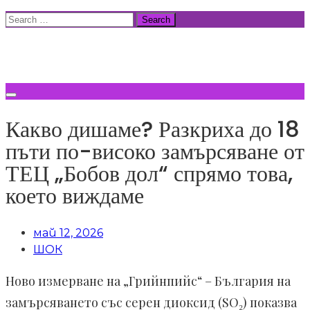
Skip
Search
to
for:
ВСИЧКИ НОВИНИ
content
Какво дишаме? Разкриха до 18
пъти по-високо замърсяване от
ТЕЦ „Бобов дол“ спрямо това,
което виждаме
май 12, 2026
ШОК
Ново измерване на „Грийнпийс“ – България на
замърсяването със серен диоксид (SO₂) показва