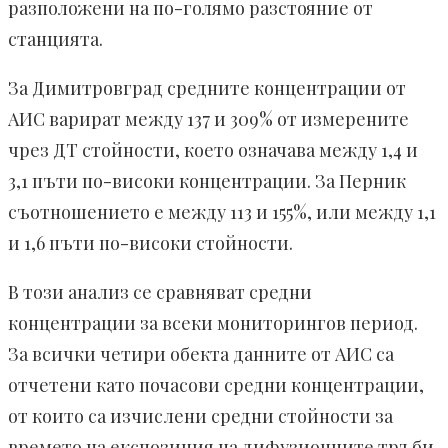
разположени на по-голямо разстояние от
станцията.
За Димитровград средните концентрации от
АИС варират между 137 и 309% от измерените
чрез ДТ стойности, което означава между 1,4 и
3,1 пъти по-високи концентрации. За Перник
съотношението е между 113 и 155%, или между 1,1
и 1,6 пъти по-високи стойности.
В този анализ се сравняват средни
концентрации за всеки мониторингов период.
За всички четири обекта данните от АИС са
отчетени като почасови средни концентрации,
от които са изчислени средни стойности за
времето на експозиция на дифузионните тръби.