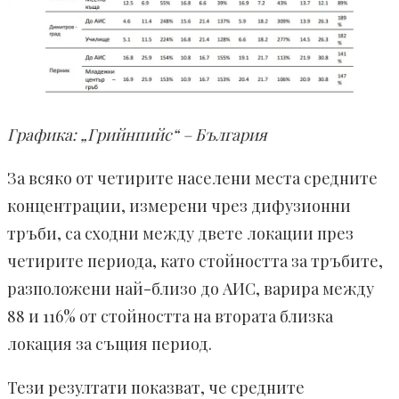
Графика: „Грийнпийс“ – България
За всяко от четирите населени места средните
концентрации, измерени чрез дифузионни
тръби, са сходни между двете локации през
четирите периода, като стойността за тръбите,
разположени най-близо до АИС, варира между
88 и 116% от стойността на втората близка
локация за същия период.
Тези резултати показват, че средните