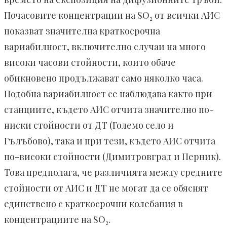
Почасовите концентрации на SO₂ от всички АИС
показват значителна краткосрочна
вариабилност, включително случаи на много
високи часови стойности, които обаче
обикновено продължават само няколко часа.
Подобна вариабилност се наблюдава както при
станциите, където АИС отчита значително по-
ниски стойности от ДТ (Големо село и
Гълъбово), така и при тези, където АИС отчита
по-високи стойности (Димитровград и Перник).
Това предполага, че различията между средните
стойности от АИС и ДТ не могат да се обяснят
единствено с краткосрочни колебания в
концентрациите на SO₂.