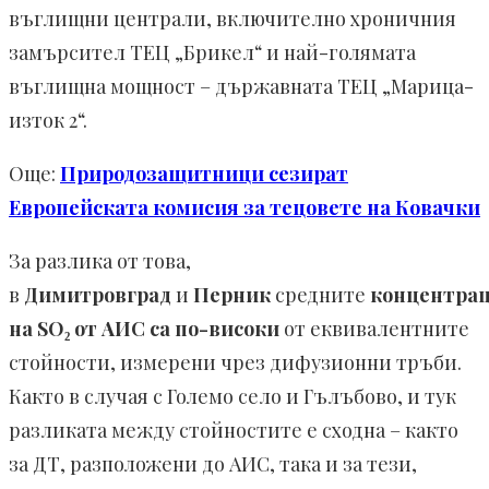
въглищни централи, включително хроничния
замърсител ТЕЦ „Брикел“ и най-голямата
въглищна мощност – държавната ТЕЦ „Марица-
изток 2“.
Още:
Природозащитници сезират
Европейската комисия за тецовете на Ковачки
За разлика от това,
в
Димитровград
и
Перник
средните
концентра
на SO₂ от АИС са по-високи
от еквивалентните
стойности, измерени чрез дифузионни тръби.
Както в случая с Големо село и Гълъбово, и тук
разликата между стойностите е сходна – както
за ДТ, разположени до АИС, така и за тези,