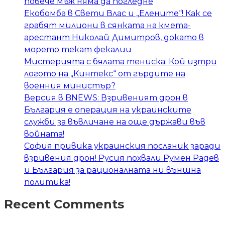
повече мъж няма да погледне
Екобомба в Свети Влас и „Елените“! Как се
грабят милиони в сянката на кмета-
арестант Николай Димитров, докато в
морето текат фекалии
Мистерията с бялата тениска: Кой изтри
логото на „Кинтекс“ от гърдите на
военния министър?
Версия в BNEWS: Взривеният дрон в
България е операция на украинските
служби за въвличане на още държави във
войната!
София привика украинския посланик заради
взривения дрон! Русия похвали Румен Радев
и България за рационалната ни външна
политика!
Recent Comments