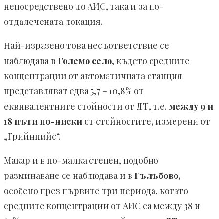
непосредствено до АИС, така и за по-
отдалечената локация.
Най-изразено това несъответствие се
наблюдава в
Големо село
, където средните
концентрации от автоматичната станция
представляват едва 5,7 – 10,8% от
еквивалентните стойности от ДТ, т.е.
между 9 и
18 пъти по-ниски
от стойностите, измерени от
„Грийнпийс“.
Макар и в по-малка степен, подобно
разминаване се наблюдава и в
Гълъбово
,
особено през първите три периода, когато
средните концентрации от АИС са между 38 и