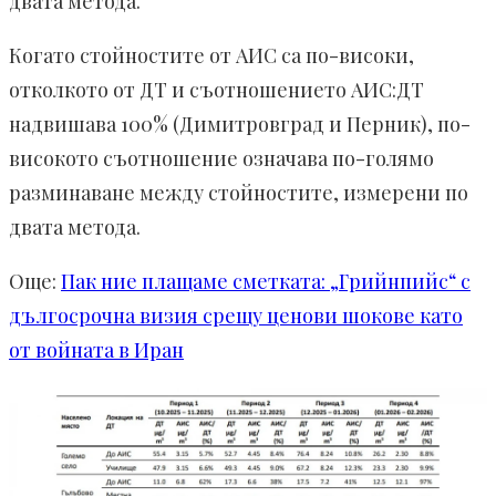
двата метода.
Когато стойностите от АИС са по-високи,
отколкото от ДТ и съотношението АИС:ДТ
надвишава 100% (Димитровград и Перник), по-
високото съотношение означава по-голямо
разминаване между стойностите, измерени по
двата метода.
Още:
Пак ние плащаме сметката: „Грийнпийс“ с
дългосрочна визия срещу ценови шокове като
от войната в Иран