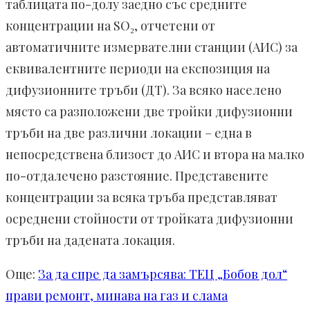
таблицата по-долу заедно със средните
концентрации на SO₂, отчетени от
автоматичните измервателни станции (АИС) за
еквивалентните периоди на експозиция на
дифузионните тръби (ДТ). За всяко населено
място са разположени две тройки дифузионни
тръби на две различни локации – една в
непосредствена близост до АИС и втора на малко
по-отдалечено разстояние. Представените
концентрации за всяка тръба представляват
осреднени стойности от тройката дифузионни
тръби на дадената локация.
Още:
За да спре да замърсява: ТЕЦ „Бобов дол“
прави ремонт, минава на газ и слама