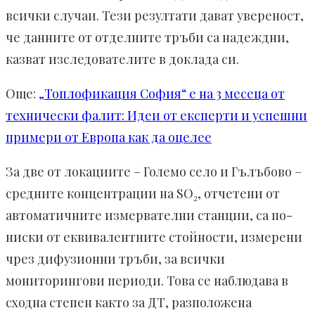
всички случаи. Тези резултати дават увереност,
че данните от отделните тръби са надеждни,
казват изследователите в доклада си.
Още:
„Топлофикация София“ е на 3 месеца от
технически фалит: Идеи от експерти и успешни
примери от Европа как да оцелее
За две от локациите – Големо село
и Гълъбово –
средните концентрации на SO₂, отчетени от
автоматичните измервателни станции, са по-
ниски от еквивалентните стойности, измерени
чрез дифузионни тръби, за всички
мониторингови периоди. Това се наблюдава в
сходна степен както за ДТ, разположена