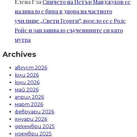
Елена Г
за
Синчето на Петър Манджуков се
наливало с бира в двора на частното
училище „Свети Георги“, возело се с Ролс
Ройс и заплашвало съучениците си като
мутра
Archives
август 2026
юли 2026
юни 2026
май 2026
април 2026
март 2026
февруари 2026
януари 2026
декември 2025
ноември 2025