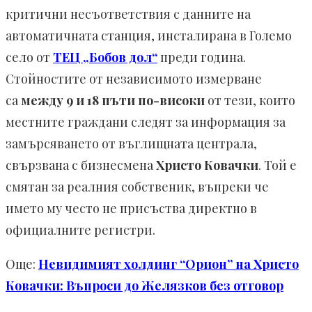
критични несъответствия с данните на
автоматичната станция, инсталирана в Големо
село от
ТЕЦ „Бобов дол“
преди година.
Стойностите от независимото измерване
са
между 9 и 18 пъти по-високи
от тези, които
местните граждани следят за информация за
замърсяването от въглищната централа,
свързвана с бизнесмена
Христо Ковачки
. Той е
смятан за реалния собственик, въпреки че
името му често не присъства директно в
официалните регистри.
Още:
Невидимият холдинг “Орион” на Христо
Ковачки: Въпроси до Желязков без отговор