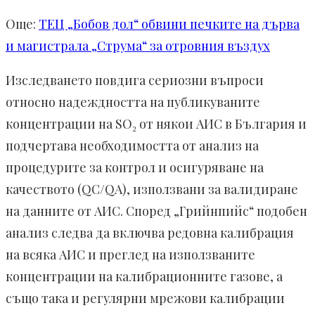
Още:
ТЕЦ „Бобов дол“ обвини печките на дърва
и магистрала „Струма“ за отровния въздух
Изследването повдига сериозни въпроси
относно надеждността на публикуваните
концентрации на SO₂ от някои АИС в България и
подчертава необходимостта от анализ на
процедурите за контрол и осигуряване на
качеството (QC/QA), използвани за валидиране
на данните от АИС. Според „Грийнпийс“ подобен
анализ следва да включва редовна калибрация
на всяка АИС и преглед на използваните
концентрации на калибрационните газове, а
също така и регулярни мрежови калибрации