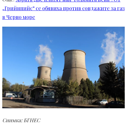
„Грийнпийс“ се обявиха против сондажите за газ
в Черно море
Снимка: БГНЕС