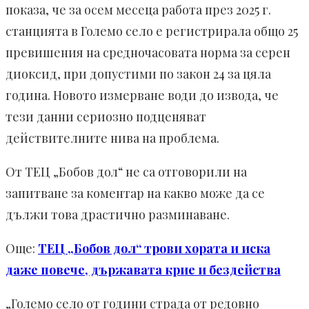
показа, че за осем месеца работа през 2025 г.
станцията в Големо село е регистрирала общо 25
превишения на средночасовата норма за серен
диоксид, при допустими по закон 24 за цяла
година. Новото измерване води до извода, че
тези данни сериозно подценяват
действителните нива на проблема.
От ТЕЦ „Бобов дол“ не са отговорили на
запитване за коментар на какво може да се
дължи това драстично разминаване.
Още:
ТЕЦ „Бобов дол“ трови хората и иска
даже повече, държавата крие и бездейства
„Големо село от години страда от редовно