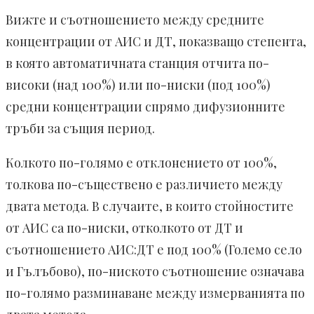
Вижте и съотношението между средните
концентрации от АИС и ДТ, показващо степента,
в която автоматичната станция отчита по-
високи (над 100%) или по-ниски (под 100%)
средни концентрации спрямо дифузионните
тръби за същия период.
Колкото по-голямо е отклонението от 100%,
толкова по-съществено е различието между
двата метода. В случаите, в които стойностите
от АИС са по-ниски, отколкото от ДТ и
съотношението АИС:ДТ е под 100% (Големо село
и Гълъбово), по-ниското съотношение означава
по-голямо разминаване между измерванията по