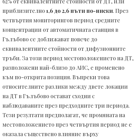
62% от еквивалентните стойности от ДТ, или
приблизително
1,6 до 2,6 пъти по-ниски
. През
четвъртия мониторингов период средните
концентрации от автоматичната станция в
Гълъбово се доближават повече до
еквивалентните стойности от дифузионните
тръби. За този период местоположението на ДТ,
разположени най-близо до АИС, е променено
към по-открита позиция. Въпреки това
относителните разлики между двете локации
на ДТ в Гълъбово остават сходни с
наблюдаваните през предходните три периода.
Тези резултати предполагат, че промяната на
местоположението през четвъртия период не е
оказала съществено влияние върху