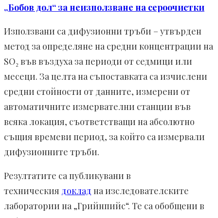
„Бобов дол“ за неизползване на сероочистки
Използвани са дифузионни тръби – утвърден
метод за определяне на средни концентрации на
SO₂ във въздуха за периоди от седмици или
месеци. За целта на съпоставката са изчислени
средни стойности от данните, измерени от
автоматичните измервателни станции във
всяка локация, съответстващи на абсолютно
същия времеви период, за който са измервали
дифузионните тръби.
Резултатите са публикувани в
техническия
доклад
на изследователските
лаборатории на „Грийнпийс“. Те са обобщени в