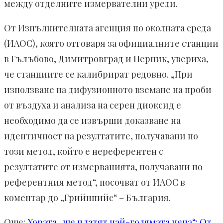
между отделните измервателни уреди.
От Изпълнителната агенция по околната среда
(ИАОС), която отговаря за официалните станции
в Гълъбово, Димитровград и Перник, увериха,
че станциите се калибрират редовно. „При
използване на дифузионното вземане на проби
от въздуха и анализа на серен диоксид е
необходимо да се извърши доказване на
идентичност на резултатите, получавани по
този метод, който е нереферентен с
резултатите от измерванията, получавани по
референтния метод“, посочват от ИАОС в
коментар до „Грийнпийс“ – България.
Още:
Хората „ще платят най-голямата цена“: От