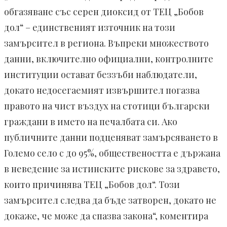
обгазяване със серен диоксид от ТЕЦ „Бобов
дол“ – единственият източник на този
замърсител в региона. Въпреки множеството
данни, включително официални, контролните
институции остават беззъби наблюдатели,
докато недосегаемият извършител погазва
правото на чист въздух на стотици български
граждани в името на печалбата си. Ако
публичните данни подценяват замърсяването в
Големо село с до 95%, обществеността е държана
в неведение за истинските рискове за здравето,
които причинява ТЕЦ „Бобов дол“. Този
замърсител следва да бъде затворен, докато не
докаже, че може да спазва закона“, коментира