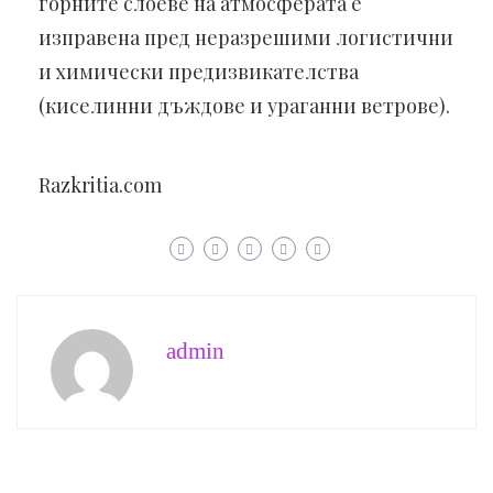
горните слоеве на атмосферата е
изправена пред неразрешими логистични
и химически предизвикателства
(киселинни дъждове и ураганни ветрове).
Razkritia.com
admin