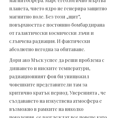
магнитосфера. Марс егеологично мъртва
планета, чието ядро не генерира защитно
магнитно поле. Без този „щит“,
повърхността е постоянно бомбардирана
от галактически космически лъчи и
слънчева радиация. И фактически
абсолютно негодна за обитаване.
Дори ако Мъск успее да реши проблема с
дишането и ниските температури,
радиационният фон би унищожил
човешките представители там за
критично кратък период. Уверенията , че
създаването на изкуствена атмосфера е
възможно в рамките на няколко
поколения, се разглеждат все повече като