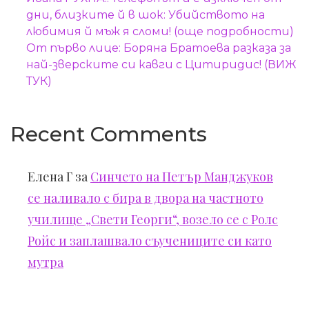
дни, близките й в шок: Убийството на
любимия й мъж я сломи! (още подробности)
От първо лице: Боряна Братоева разказа за
най-зверските си кавги с Цитиридис! (ВИЖ
ТУК)
Recent Comments
Елена Г
за
Синчето на Петър Манджуков
се наливало с бира в двора на частното
училище „Свети Георги“, возело се с Ролс
Ройс и заплашвало съучениците си като
мутра