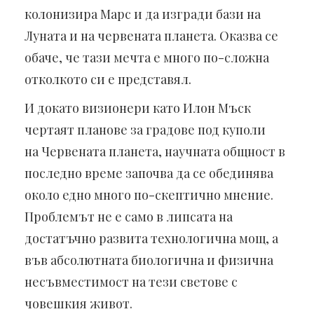
колонизира Марс и да изгради бази на
Луната и на червената планета. Оказва се
обаче, че тази мечта е много по-сложна
отколкото си е представял.
И докато визионери като Илон Мъск
чертаят планове за градове под куполи
на Червената планета, научната общност в
последно време започва да се обединява
около едно много по-скептично мнение.
Проблемът не е само в липсата на
достатъчно развита технологична мощ, а
във абсолютната биологична и физична
несъвместимост на тези светове с
човешкия живот.