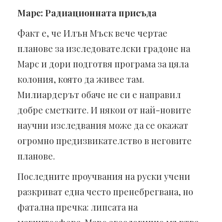
Марс: Радиационната присъда
Факт е, че Илън Мъск вече чертае
планове за изследователски градоне на
Марс и дори подготвя програма за цяла
колония, която да живее там.
Милиардерът обаче не си е направил
добре сметките. И някои от най-новите
научни изследвания може да се окажат
огромно предизвикателство в неговите
планове.
Последните проучвания на руски учени
разкриват една често пренебрегвана, но
фатална пречка: липсата на