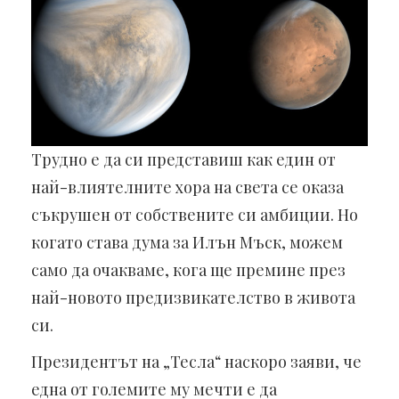
Трудно е да си представиш как един от
най-влиятелните хора на света се оказа
съкрушен от собствените си амбиции. Но
когато става дума за Илън Мъск, можем
само да очакваме, кога ще премине през
най-новото предизвикателство в живота
си.
Президентът на „Тесла“ наскоро заяви, че
една от големите му мечти е да