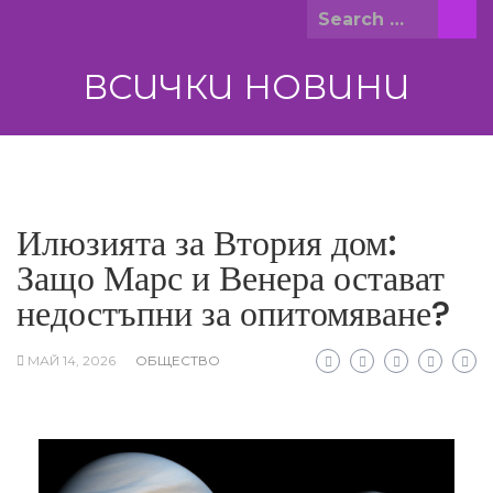
Skip
Search
to
for:
content
ВСИЧКИ НОВИНИ
Илюзията за Втория дом:
Защо Марс и Венера остават
недостъпни за опитомяване?
МАЙ 14, 2026
ОБЩЕСТВО