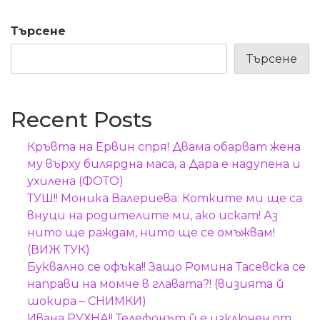
Търсене
Търсене
Recent Posts
Кръвта на Ервин спря! Двама обарват жена
му върху билярдна маса, а Дара е надупена и
ухилена (ФОТО)
ТУШ!! Моника Валериева: Котките ми ще са
внуци на родителите ми, ако искат! Аз
нито ще раждам, нито ще се омъжвам!
(ВИЖ ТУК)
Буквално се офъка!! Защо Ромина Тасевска се
направи на момче в главата?! (визията й
шокира – СНИМКИ)
Ивана РУХНА!! Телефонът й е изключен от