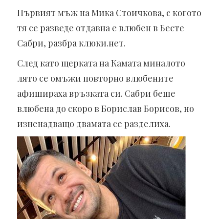
Първият мъж на Мика Стоичкова, с когото
тя се разведе отдавна е влюбен в Бесте
Сабри, разбра клюки.нет.
След като щерката на Камата миналото
лято се омъжи повторно влюбените
афишираха връзката си. Сабри беше
влюбена до скоро в Борислав Борисов, но
изненадващо двамата се разделиха.