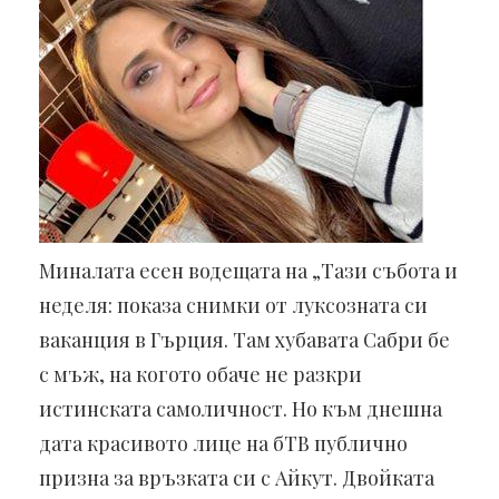
Миналата есен водещата на „Тази събота и
неделя: показа снимки от луксозната си
ваканция в Гърция. Там хубавата Сабри бе
с мъж, на когото обаче не разкри
истинската самоличност. Но към днешна
дата красивото лице на бТВ публично
призна за връзката си с Айкут. Двойката