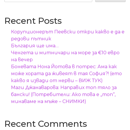
Recent Posts
Корупционерът Пеевски откри какво е да е
редови пътник
България ще има…
Ченгета и митничари на море за €10 евро
на вечер
Боневата Нона Йотова в потрес: Ама как
може хората да живеят в тая София?! (ето
какво я извади от нерви – ВИЖ ТУК)
Маги Джанаварова: Направих топ тяло за
бански! (Потребители: Ако това е „топ“,
минаваме на мъже – СНИМКИ)
Recent Comments