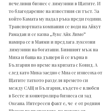
печеливш бизнес с лимузини в Щатите. И
то благодарение на известния си тъст. За
който Камата му падал ръка преди години.
Транспортната компания се води на Айкут
Рамадан и се казва „Лукс Айк Лимо”
намира се в Маями и предлага луксозни
лимузини на богаташи. Бившият мъж на
Мика и баща на дъщеря й се върна в
България по време на кризата с Ковид. А
след като Мика заедно с Миа се изнесоха от
Щатите таткото разделя времето си
между САЩ и България, където е влюбен
в Бесте и конютролира бизнеса си зад
Океана. Интересен факт е, че е от родния
Шумен на тв звездата, но повече от