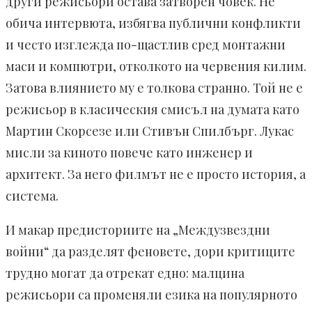
други режисьори остава затворен човек. Не
обича интервюта, избягва публични конфликти
и често изглежда по-щастлив сред монтажни
маси и компютри, отколкото на червения килим.
Затова влиянието му е толкова странно. Той не е
режисьор в класическия смисъл на думата като
Мартин Скорсезе или Стивън Спилбърг. Лукас
мисли за киното повече като инженер и
архитект. За него филмът не е просто история, а
система.
И макар предисториите на „Междузвездни
войни“ да разделят феновете, дори критиците
трудно могат да отрекат едно: малцина
режисьори са променяли езика на популярното