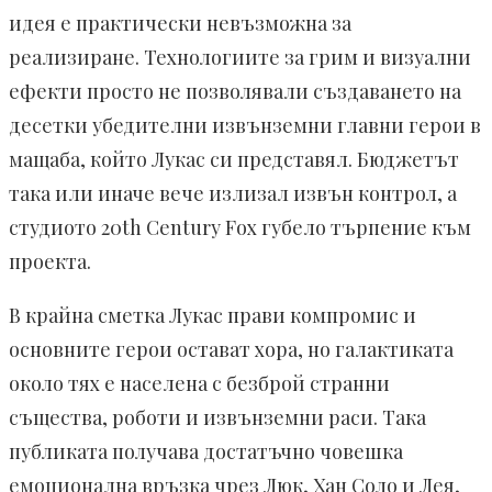
идея е практически невъзможна за
реализиране. Технологиите за грим и визуални
ефекти просто не позволявали създаването на
десетки убедителни извънземни главни герои в
мащаба, който Лукас си представял. Бюджетът
така или иначе вече излизал извън контрол, а
студиото 20th Century Fox губело търпение към
проекта.
В крайна сметка Лукас прави компромис и
основните герои остават хора, но галактиката
около тях е населена с безброй странни
същества, роботи и извънземни раси. Така
публиката получава достатъчно човешка
емоционална връзка чрез Люк, Хан Соло и Лея,