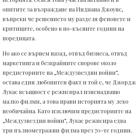
опитите за възраждане на Индиана Джоунс,
въпреки че решението му разделя феновете и
критиците, особено в по-късните години на
поредицата.
Но ако се върнем назад, отвъд бизнеса, отвъд
маркетинга и безкрайните спорове около
предисториите на „Междузвездни войни“,
остава един любопитен факт и той е, че Джордж
Лукас всъщност е режисирал изненадващо
малко филми, а това прави историята му леко
необичайна. Като изключим предисториите на
„Междузвездни войни“, Лукас режисира едва
три пълнометражни филма през 70-те години.