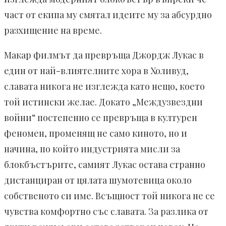
част от екипа му смятал идеите му за абсурдно
разхищение на време.
Макар филмът да превръща Джордж Лукас в
един от най-влиятелните хора в Холивуд,
славата никога не изглежда като нещо, което
той истински желае. Докато „Междузвездни
войни“ постепенно се превръща в културен
феномен, променящ не само киното, но и
начина, по който индустрията мисли за
блокбъстърите, самият Лукас остава странно
дистанциран от цялата шумотевица около
собственото си име. Всъщност той никога не се
чувства комфортно със славата. За разлика от