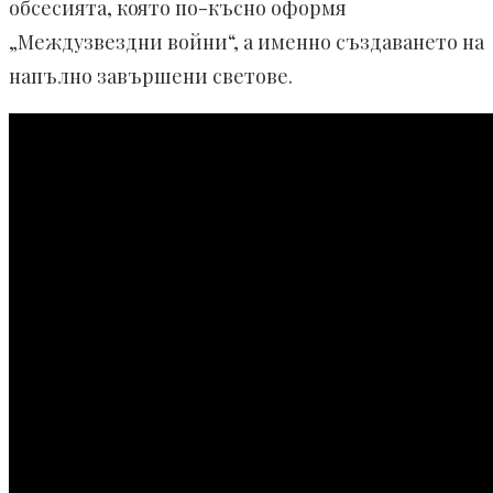
обсесията, която по-късно оформя
„Междузвездни войни“, а именно създаването на
напълно завършени светове.