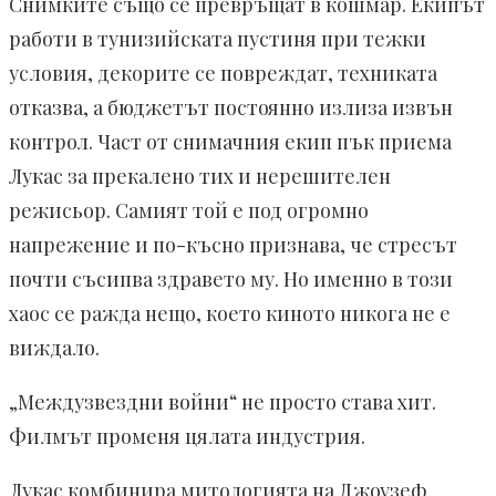
Снимките също се превръщат в кошмар. Екипът
работи в тунизийската пустиня при тежки
условия, декорите се повреждат, техниката
отказва, а бюджетът постоянно излиза извън
контрол. Част от снимачния екип пък приема
Лукас за прекалено тих и нерешителен
режисьор. Самият той е под огромно
напрежение и по-късно признава, че стресът
почти съсипва здравето му. Но именно в този
хаос се ражда нещо, което киното никога не е
виждало.
„Междузвездни войни“ не просто става хит.
Филмът променя цялата индустрия.
Лукас комбинира митологията на Джоузеф