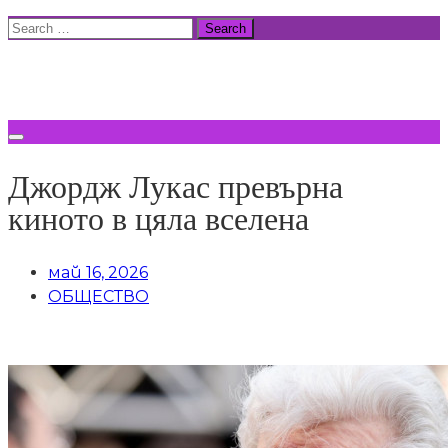
Skip
Search
to
for:
ВСИЧКИ НОВИНИ
content
Джордж Лукас превърна
киното в цяла вселена
май 16, 2026
ОБЩЕСТВО