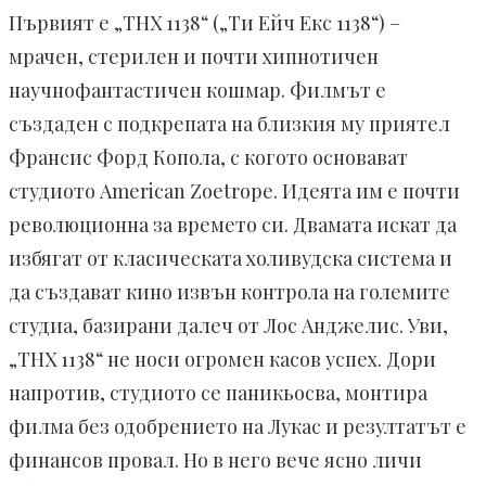
Първият е „THX 1138“ („Ти Ейч Екс 1138“) –
мрачен, стерилен и почти хипнотичен
научнофантастичен кошмар. Филмът е
създаден с подкрепата на близкия му приятел
Франсис Форд Копола, с когото основават
студиото American Zoetrope. Идеята им е почти
революционна за времето си. Двамата искат да
избягат от класическата холивудска система и
да създават кино извън контрола на големите
студиа, базирани далеч от Лос Анджелис. Уви,
„THX 1138“ не носи огромен касов успех. Дори
напротив, студиото се паникьосва, монтира
филма без одобрението на Лукас и резултатът е
финансов провал. Но в него вече ясно личи