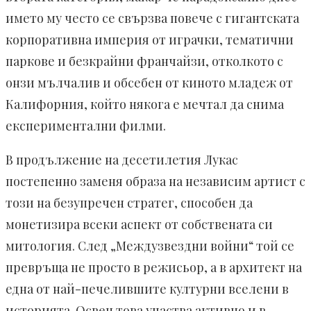
името му често се свързва повече с гигантската
корпоративна империя от играчки, тематични
паркове и безкрайни франчайзи, отколкото с
онзи мълчалив и обсебен от киното младеж от
Калифорния, който някога е мечтал да снима
експериментални филми.
В продължение на десетилетия Лукас
постепенно заменя образа на независим артист с
този на безупречен стратег, способен да
монетизира всеки аспект от собствената си
митология. След „Междузвездни войни“ той се
превръща не просто в режисьор, а в архитект на
една от най-печелившите културни вселени в
историята. Освен това участва активно и в