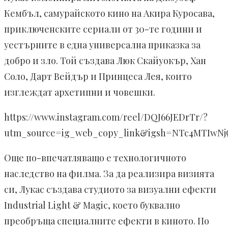
Кембъл, самурайското кино на Акира Куросава,
приключенските сериали от 30-те години и
уестърните в една универсална приказка за
добро и зло. Той създава Люк Скайуокър, Хан
Соло, Дарт Вейдър и Принцеса Лея, които
изглеждат архетипни и човешки.
https://www.instagram.com/reel/DQJ66JEDrTr/?
utm_source=ig_web_copy_link&igsh=NTc4MTIwN
Още по-впечатляващо е технологичното
наследство на филма. За да реализира визията
си, Лукас създава студиото за визуални ефекти
Industrial Light & Magic, което буквално
преобръща специалните ефекти в киното. По