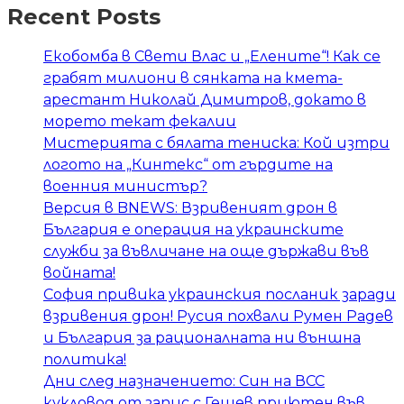
Recent Posts
Екобомба в Свети Влас и „Елените“! Как се
грабят милиони в сянката на кмета-
арестант Николай Димитров, докато в
морето текат фекалии
Мистерията с бялата тениска: Кой изтри
логото на „Кинтекс“ от гърдите на
военния министър?
Версия в BNEWS: Взривеният дрон в
България е операция на украинските
служби за въвличане на още държави във
войната!
София привика украинския посланик заради
взривения дрон! Русия похвали Румен Радев
и България за рационалната ни външна
политика!
Дни след назначението: Син на ВСС
кукловод от запис с Гешев приютен във