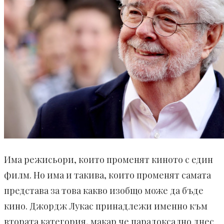
Има режисьори, които променят киното с един
филм. Но има и такива, които променят самата
представа за това какво изобщо може да бъде
кино. Джордж Лукас принадлежи именно към
втората категория, макар че парадоксално днес