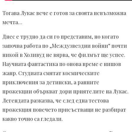
Тогава Лукас вече е готов за своята невъзможна
мечта…
Днес е трудно да си го представим, но когато
започва работа по „Междузвездни войни“ почти
никой в Холивуд не вярва, че филмът ще успее.
Научната фантастика по онова време е нишов
жанр. Студиата смятат космическите
приключения за детински, а ранните
прожекции объркват дори приятелите на Лукас.
Легендата разказва, че след една тестова
прожекция повечето присъстващи не разбират
какво точно са гледали.