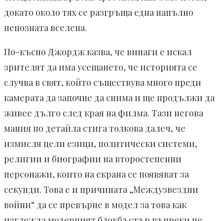
докато около тях се разгръща една напълно
непозната вселена.
По-късно Джордж казва, че винаги е искал
зрителят да има усещането, че историята се
случва в свят, който съществува много преди
камерата да започне да снима и ще продължи да
живее дълго след края на филма. Тази негова
мания по детайла стига толкова далеч, че
измисля цели езици, политически системи,
религии и биографии на второстепенни
персонажи, които на екрана се появяват за
секунди. Това е и причината „Междузвездни
войни“ да се превърне в модел за това как
изглежда модерният блокбъстър въпреки че