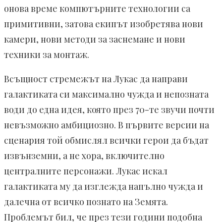
онова време компютърните технологии са
примитивни, затова екипът изобретява нови
камери, нови методи за заснемане и нови
техники за монтаж.
Всъщност стремежът на Лукас да направи
галактиката си максимално чужда и непозната
води до една идея, която през 70-те звучи почти
невъзможно амбициозно. В първите версии на
сценария той обмислял всички герои да бъдат
извънземни, а не хора, включително
централните персонажи. Лукас искал
галактиката му да изглежда напълно чужда и
далечна от всичко познато на Земята.
Проблемът бил, че през тези години подобна