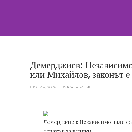
Skip
to
content
Демерджиев: Независимо
или Михайлов, законът е
ЮНИ 4, 2026
РАЗСЛЕДВАНИЯ
Демерджиев: Независимо дали фа
еднакъв за всички