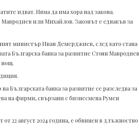
атите идват. Няма да има хора над закона.
 Мавродиев или Михайлов. Законът е еднакъв за
ният министър Иван Демерджиев, след като стана
ата Българска банка за развитие Стоян Мавродие
 нощ.
адиция.
а Българската банка за развитие се разследва за
ева на фирми, свързани с бизнесмена Румен
 от 22 август 2024 година, е обвинен в длъжностно