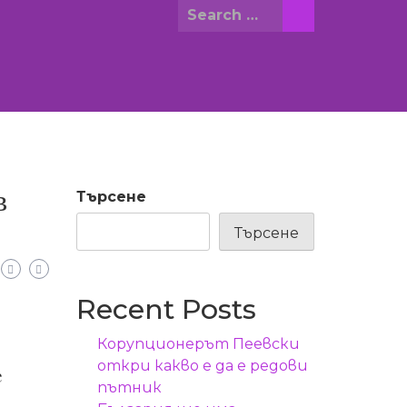
Search
for:
в
Търсене
Търсене
Recent Posts
Корупционерът Пеевски
откри какво е да е редови
е
пътник