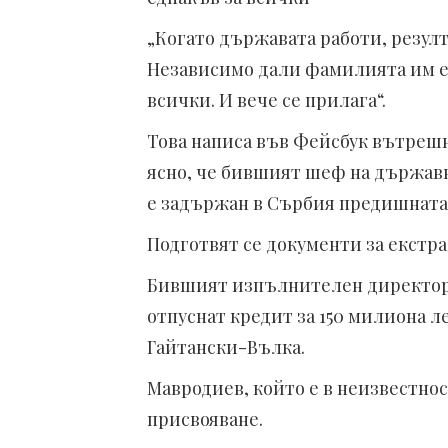
„Когато държавата работи, резулт
Независимо дали фамилията им е
всички. И вече се прилага“.
Това написа във Фейсбук вътреш
ясно, че бившият шеф на държавн
е задържан в Сърбия предишната
Подготвят се документи за екстр
Бившият изпълнителен директор н
отпуснат кредит за 150 милиона л
Гайтански-Вълка.
Мавродиев, който е в неизвестност
присвояване.