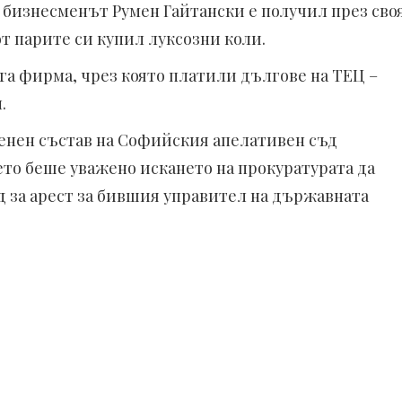
о бизнесменът Румен Гайтански е получил през сво
от парите си купил луксозни коли.
уга фирма, чрез която платили дългове на ТЕЦ –
.
енен състав на Софийския апелативен съд
ето беше уважено искането на прокуратурата да
д за арест за бившия управител на държавната