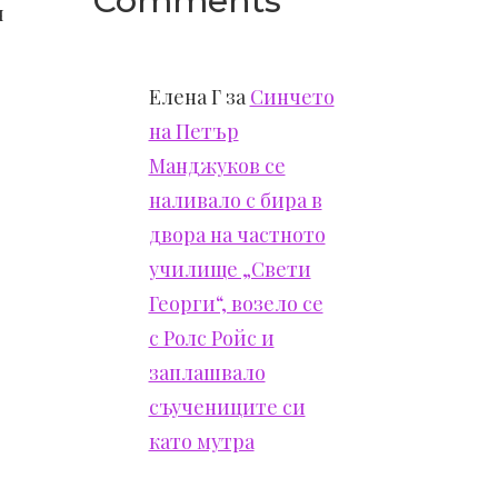
Comments
я
Елена Г
за
Синчето
на Петър
Манджуков се
наливало с бира в
двора на частното
училище „Свети
Георги“, возело се
с Ролс Ройс и
заплашвало
съучениците си
като мутра