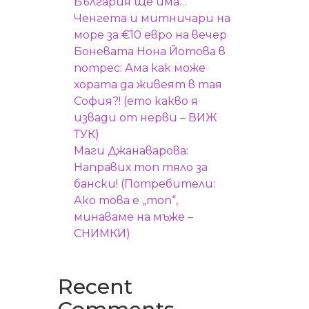
България ще има…
Ченгета и митничари на
море за €10 евро на вечер
Боневата Нона Йотова в
потрес: Ама как може
хората да живеят в тая
София?! (ето какво я
в
извади от нерви – ВИЖ
ТУК)
Маги Джанаварова:
Направих топ тяло за
бански! (Потребители:
Ако това е „топ“,
минаваме на мъже –
СНИМКИ)
Recent