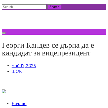
Skip
Search
to
for:
ВСИЧКИ НОВИНИ
content
Георги Кандев се дърпа да е
кандидат за вицепрезидент
май 17, 2026
ШОК
Начало