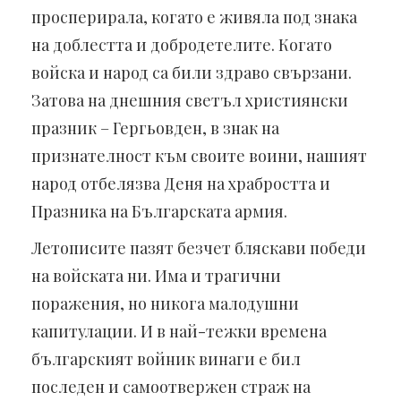
просперирала, когато е живяла под знака
на доблестта и добродетелите. Когато
войска и народ са били здраво свързани.
Затова на днешния светъл християнски
празник – Гергьовден, в знак на
признателност към своите воини, нашият
народ отбелязва Деня на храбростта и
Празника на Българската армия.
Летописите пазят безчет бляскави победи
на войската ни. Има и трагични
поражения, но никога малодушни
капитулации. И в най-тежки времена
българският войник винаги е бил
последен и самоотвержен страж на