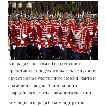
В парада участваха и Гвардейският
представителен духов оркестър с духовия
оркестър на Сухопътните войски, както и
знаменен взвод на Националната
гвардейска част със знамената светини.
Командващ парада бе командирът на