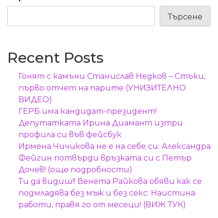
Търсене
Recent Posts
Гонят с камъни Станислав Недков – Стъки,
първо отчет на парите (УНИЗИТЕЛНО
ВИДЕО)
ГЕРБ има кандидат-президент!
Депутатката Ирина Диамант изтри
профила си във фейсбук
Ирмена Чичикова не е на себе си: Александра
Фейгин потвърди връзката си с Петър
Дочев! (още подробности)
Ти да видиш!! Венета Райкова обяви как се
подмладява без мъж и без секс: Наистина
работи, правя го от месеци! (ВИЖ ТУК)