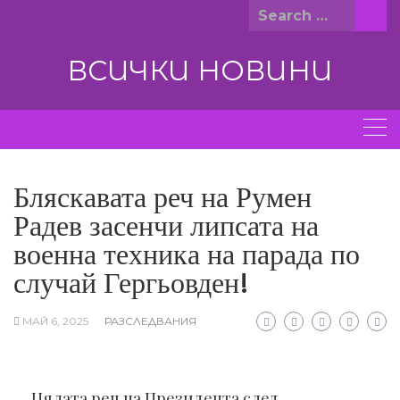
Skip
Search
to
for:
content
ВСИЧКИ НОВИНИ
Бляскавата реч на Румен
Радев засенчи липсата на
военна техника на парада по
случай Гергьовден!
МАЙ 6, 2025
РАЗСЛЕДВАНИЯ
Цялата реч на Президента след