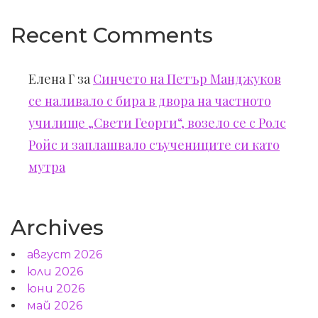
Recent Comments
Елена Г
за
Синчето на Петър Манджуков
се наливало с бира в двора на частното
училище „Свети Георги“, возело се с Ролс
Ройс и заплашвало съучениците си като
мутра
Archives
август 2026
юли 2026
юни 2026
май 2026