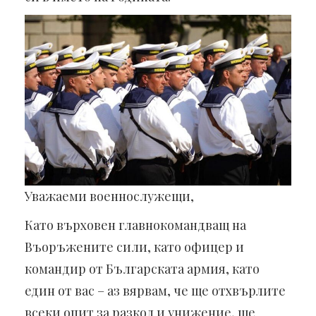
Уважаеми военнослужещи,
Като върховен главнокомандващ на
Въоръжените сили, като офицер и
командир от Българската армия, като
един от вас – аз вярвам, че ще отхвърлите
всеки опит за разкол и унижение, ще