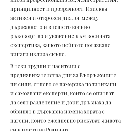
принципност и прозрачност. Изисква
активен и откровен диалог между
държавното и висшето военно
ръководство и уважение към военната
експертиза, защото нейното погазване
винаги излиза скъпо.
В тези трудни и наситени с
предизвикателства дни за Въоръжените
ни сили, отново се намериха политикани
и самозвани експерти, които се опитват
да сеят разделение и дори дръзнаха да
обвинят в държавна измяна хората с
пагони, които ежедневно рискуват живота
си в името на Родината.