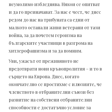
неумолимо избледнява. Някои се опитват
и да го преиначават. За нас е чест, че днес
редом до нас на трибуната са едни от
малкото останали живи ветерани от тази
война, за да почетем героизма на
българските участници в разгрома на
хитлерофашизма и за да помним.
Уви, ужасът от преживяното не
предотврати нови кръвопролития – и то в
сърцето на Европа. Днес, когато
окончателно се простихме с илюзиите, че
членството в отбранителни съюзи без
развитие на собствени отбранителни
способности е достатъчно условие за