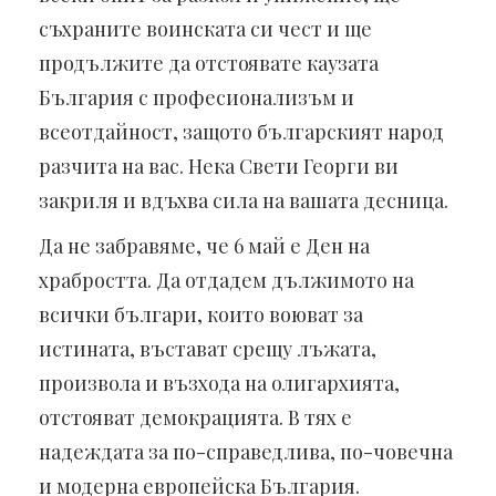
съхраните воинската си чест и ще
продължите да отстоявате каузата
България с професионализъм и
всеотдайност, защото българският народ
разчита на вас. Нека Свети Георги ви
закриля и вдъхва сила на вашата десница.
Да не забравяме, че 6 май е Ден на
храбростта. Да отдадем дължимото на
всички българи, които воюват за
истината, въстават срещу лъжата,
произвола и възхода на олигархията,
отстояват демокрацията. В тях е
надеждата за по-справедлива, по-човечна
и модерна европейска България.