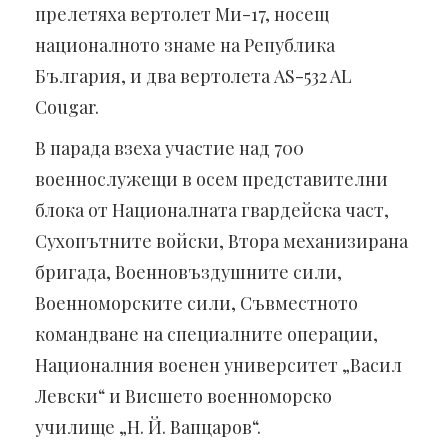
прелетяха вертолет Ми-17, носещ
националното знаме на Република
България, и два вертолета AS-532 AL
Cougar.
В парада взеха участие над 700
военнослужещи в осем представителни
блока от Националната гвардейска част,
Сухопътните войски, Втора механизирана
бригада, Военновъздушните сили,
Военноморските сили, Съвместното
командване на специалните операции,
Националния военен университет „Васил
Левски“ и Висшето военноморско
училище „Н. Й. Вапцаров“.