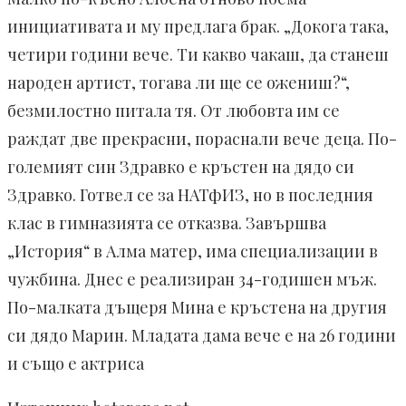
инициативата и му предлага брак. „Докога така,
четири години вече. Ти какво чакаш, да станеш
народен артист, тогава ли ще се ожениш?“,
безмилостно питала тя. От любовта им се
раждат две прекрасни, пораснали вече деца. По-
големият син Здравко е кръстен на дядо си
Здравко. Готвел се за НАТфИЗ, но в последния
клас в гимназията се отказва. Завършва
„История“ в Алма матер, има специализации в
чужбина. Днес е реализиран 34-годишен мъж.
По-малката дъщеря Мина е кръстена на другия
си дядо Марин. Младата дама вече е на 26 години
и също е актриса