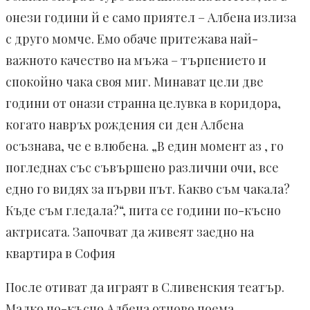
онези години й е само приятел – Албена излиза
с друго момче. Емо обаче притежава най-
важното качество на мъжа – търпението и
спокойно чака своя миг. Минават цели две
години от онази странна целувка в коридора,
когато навръх рождения си ден Албена
осъзнава, че е влюбена. „В един момент аз , го
погледнах със съвършено различни очи, все
едно го видях за първи път. Какво съм чакала?
Къде съм гледала?“, пита се години по-късно
актрисата. Започват да живеят заедно на
квартира в София
После отиват да играят в Сливенския театър.
Малко по-късно Албена отново поема