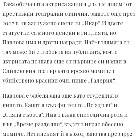
Така обичаната актриса записа „голям шлем“ от
престижни театрални отличия, защото още през
2007 г. тя заслужено спечели „Икар“. И двете
статуетки са много ценени в гилдията, но
Павлова има и други награди. Най-голямата от
тях може би е любовта на публиката, която
актрисата познава още от първите си изяви в
Сливенския театър като крехко момиче с
убийствено красиви очи, пише „Галерия“.
Павлова е забелязана още като студентка в
киното. Канят я във филмите „По здрач“ и
„Сляпа събота“. Има тъжна епизодична роля и
във „Време разделно“, където играе обесено
момиче. Истинският й възход започва през 1992