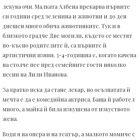
лекува очи. Малката Албена прекарва първите
си години сред зеленина и животни и до ден
днешен много обича животинките. Тук и в
близкото градче Две могили, където се местят
по-късно родителите й, са първите й
артистични изяви. 3-4-годишна е, когато качена
на столче пее пред семейните гости няколко
песни на Лили Иванова.
За кратко иска да стане лекар, но осъзнатата й
мечта е да е комедийна актриса. Баща й работел
много, а майка й била изкушена от изкуството
жена.
Води я на опера и на театър, а малкото момиче с