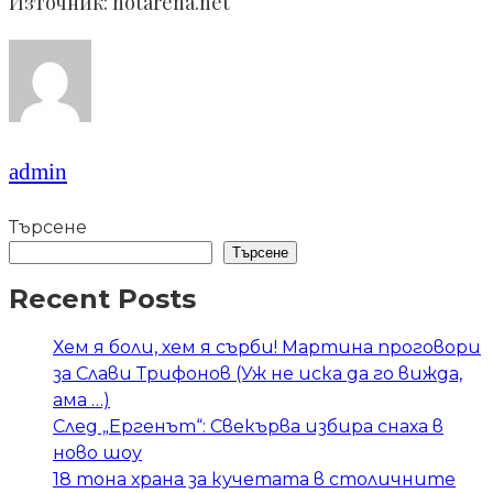
Източник: hotarena.net
admin
Търсене
Търсене
Recent Posts
Хем я боли, хем я сърби! Мартина проговори
за Слави Трифонов (Уж не иска да го вижда,
ама …)
След „Ергенът“: Свекърва избира снаха в
ново шоу
18 тона храна за кучетата в столичните