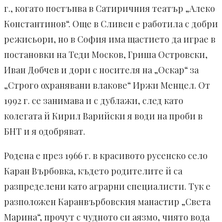
г., когато постъпва в Сатиричния театър „Алеко
Константинов“. Още в Сливен е работила с добри
режисьори, но в София има щастието да играе в
постановки на Теди Москов, Гриша Островски,
Иван Добчев и дори с носителя на „Оскар“ за
„Строго охранявани влакове“ Иржи Менцел. От
1992 г. се занимава и с дублажи, след като
колегата й Кирил Варийски я води на проби в
БНТ и я одобряват.
Родена е през 1966 г. в красивото русенско село
Каран Върбовка, където родителите й са
разпределени като аграрни специалисти. Тук е
разположен Каранвърбовския манастир „Света
Марина“, прочут с чудното си аязмо, чиято вода