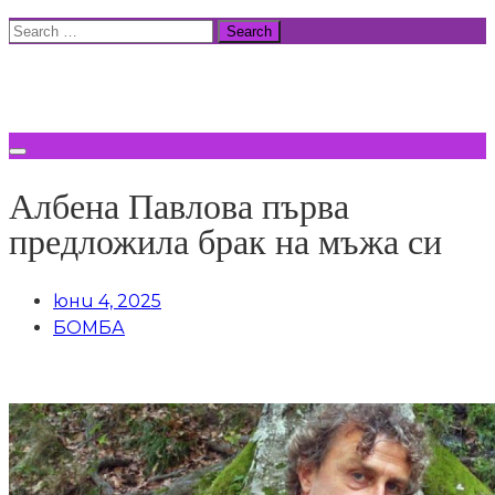
Skip
Search
to
for:
ВСИЧКИ НОВИНИ
content
Албена Павлова първа
предложила брак на мъжа си
юни 4, 2025
БОМБА