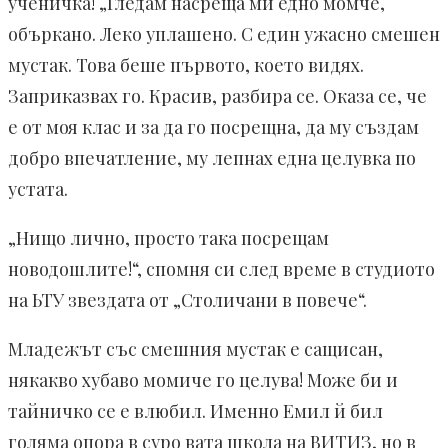
ученичка! „Гледам насреща ми едно момче,
объркано. Леко уплашено. С един ужасно смешен
мустак. Това беше първото, което видях.
Заприказвах го. Красив, разбира се. Оказа се, че
е от моя клас и за да го посрещна, да му създам
добро впечатление, му лепнах една целувка по
устата.
„Нищо лично, просто така посрещам
новодошлите!“, спомня си след време в студиото
на ЬТУ звездата от „Столичани в повече“.
Младежът със смешния мустак е сащисан,
някакво хубаво момиче го целува! Може би и
тайничко се е влюбил. Именно Емил й бил
голяма опора в суро вата школа на ВИТИЗ, но в