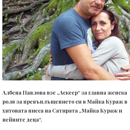
Албена Павлова взе „Аскеер“ за главна женска
роля за превъплъщението си в Майка Кураж в
хитовата пиеса на Сатирата „Майка Кураж и
нейните деца“.