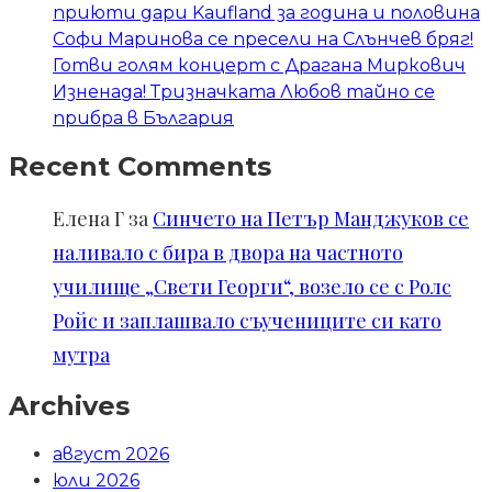
приюти дари Kaufland за година и половина
Софи Маринова се пресели на Слънчев бряг!
Готви голям концерт с Драгана Миркович
Изненада! Тризначката Любов тайно се
прибра в България
Recent Comments
Елена Г
за
Синчето на Петър Манджуков се
наливало с бира в двора на частното
училище „Свети Георги“, возело се с Ролс
Ройс и заплашвало съучениците си като
мутра
Archives
август 2026
юли 2026