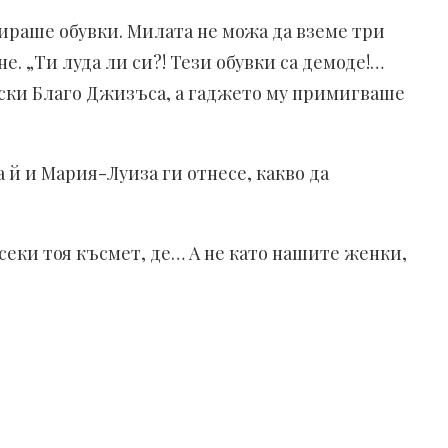
ираше обувки. Милата не можа да вземе три
. „Ти луда ли си?! Тези обувки са демоде!…
ефски Благо Джизъса, а гаджето му примигваше
а й и Мария-Луиза ги отнесе, какво да
всеки тоя късмет, де… А не като нашите женки,