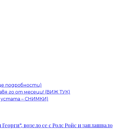
още подробности)
авя го от месеци! (ВИЖ ТУК)
е“ устата – СНИМКИ)
Георги“, возело се с Ролс Ройс и заплашвало