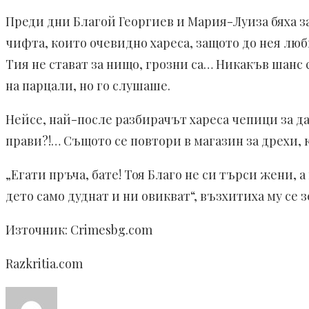
Преди дни Благой Георгиев и Мария-Луиза бяха з
чифта, които очевидно хареса, защото до нея люб
Тия не стават за нищо, грозни са… Никакъв шанс
на парцали, но го слушаше.
Нейсе, най-после разбирачът хареса чепици за дам
прави?!… Същото се повтори в магазин за дрехи,
„Егати пръча, бате! Тоя Благо не си търси жени, 
дето само дуднат и ни овикват“, възхитиха му се з
Източник: Crimesbg.com
Razkritia.com