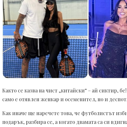
Както се казва на чист „китайски“ – ай сиктир, бе
само е отявлен женкар и осеменител, но и деспот
Как иначе ще наречете това, че футболистът изби
подарък, разбира се, а когато двамата са си вди