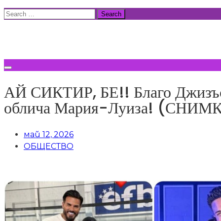
Skip
Search
to
for:
ВСИЧКИ НОВИНИ
content
АЙ СИКТИР, БЕ!! Благо Джизъс
облича Мария-Луиза! (СНИМ
май 12, 2026
ОБЩЕСТВО