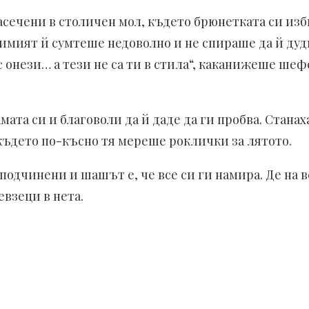
асечени в столичен мол, където брюнетката си изб
имият й сумтеше недоволно и не спираше да й дудне
 с онези… а тези не са ти в стила“, каканижеше ш
ата си и благоволи да й даде да ги пробва. Станах
 където по-късно тя мереше роклички за лятото.
а подчинени и шашът е, че все си ги намира. Де на 
евзеци в нета.