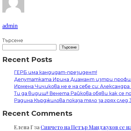
admin
Търсене
Търсене
Recent Posts
ГЕРБ има кандидат-президент!
Депутатката Ирина Диамант изтри профил
Ирмена Чичикова не е на себе си: Александ
Ти да видиш!! Венета Райкова обяви как се п
Радина Кърджилова показа тяло за грях след 
Recent Comments
Елена Г
за
Синчето на Петър Манджуков се нал