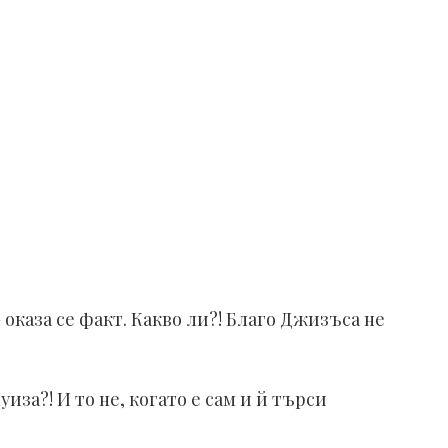
– оказа се факт. Какво ли?! Благо Джизъса не
за?! И то не, когато е сам и й търси