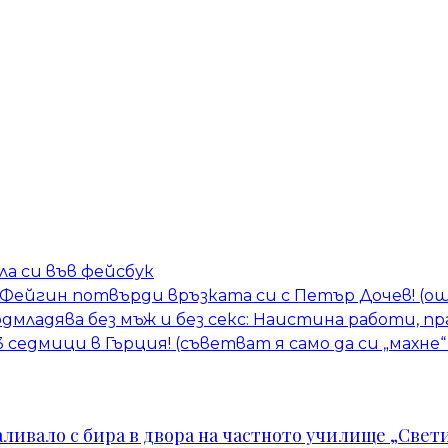
а си във фейсбук
ра Фейгин потвърди връзката си с Петър Дочев! (
одмладява без мъж и без секс: Наистина работи, пр
3 седмици в Гърция! (съветват я само да си „махн
ивало с бира в двора на частното училище „Свети 