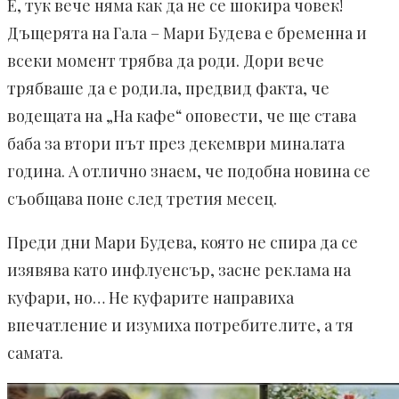
Е, тук вече няма как да не се шокира човек!
Дъщерята на Гала – Мари Будева е бременна и
всеки момент трябва да роди. Дори вече
трябваше да е родила, предвид факта, че
водещата на „На кафе“ оповести, че ще става
баба за втори път през декември миналата
година. А отлично знаем, че подобна новина се
съобщава поне след третия месец.
Преди дни Мари Будева, която не спира да се
изявява като инфлуенсър, засне реклама на
куфари, но… Не куфарите направиха
впечатление и изумиха потребителите, а тя
самата.