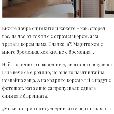
Вижте добре снимките и кажете – как, според
вас, на две от тях тя е с огромен корем, а на
третата корем няма. Сладко, а?! Марито хем е
много бременна, хем хич не е бременна…
Най-логичното обяснение е, че второто внуче на
Гала вече се е родило, но още го пазят в тайна,
незнайно защо. А на кадрите коремът й е надут с
фотошоп, като явно са пропуснали едната
снимка в бързината.
„Може би крият от суеверие, а и защото първата