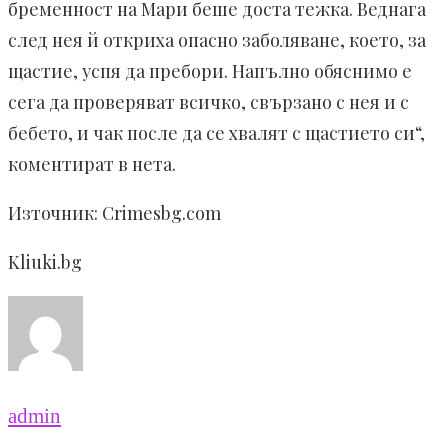
бременност на Мари беше доста тежка. Веднага
след нея й откриха опасно заболяване, което, за
щастие, успя да пребори. Напълно обяснимо е
сега да проверяват всичко, свързано с нея и с
бебето, и чак после да се хвалят с щастието си“,
коментират в нета.
Източник: Crimesbg.com
Kliuki.bg
admin