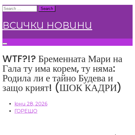
Skip
Search
to
for:
content
ВСИЧКИ НОВИНИ
WTF?!? Бременната Мари на
Гала ту има корем, ту няма:
Родила ли е тайно Будева и
защо крият! (ШОК КАДРИ)
юни 28, 2026
ГОРЕЩО