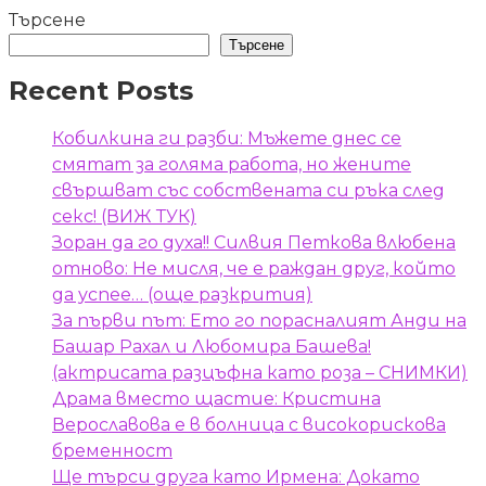
Търсене
Търсене
Recent Posts
Кобилкина ги разби: Мъжете днес се
смятат за голяма работа, но жените
свършват със собствената си ръка след
секс! (ВИЖ ТУК)
Зоран да го духа!! Силвия Петкова влюбена
отново: Не мисля, че е раждан друг, който
да успее… (още разкрития)
За първи път: Ето го порасналият Анди на
Башар Рахал и Любомира Башева!
(актрисата разцъфна като роза – СНИМКИ)
Драма вместо щастие: Кристина
Верославова е в болница с високорискова
бременност
Ще търси друга като Ирмена: Докато