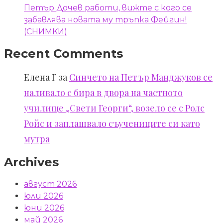
Петър Дочев работи, вижте с кого се
забавлява новата му тръпка Фейгин!
(СНИМКИ)
Recent Comments
Елена Г
за
Синчето на Петър Манджуков се
наливало с бира в двора на частното
училище „Свети Георги“, возело се с Ролс
Ройс и заплашвало съучениците си като
мутра
Archives
август 2026
юли 2026
юни 2026
май 2026