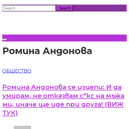
Skip
Search
to
for:
ВСИЧКИ НОВИНИ
content
Ромина Андонова
ОБЩЕСТВО
Ромина Андонова се изцепи: И да
умирам, не отказвам с*кс на мъжа
ми, иначе ще иде при друга! (ВИЖ
ТУК)