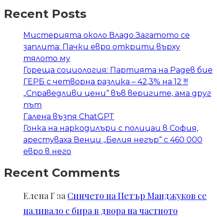
Recent Posts
Мистерията около Владо Загатото се
заплита: Пачки евро открити върху
тялото му
Гореща социология: Партията на Радев бие
ГЕРБ с четворна разлика – 42,3% на 12 !!!
„Справедливи цени“ във веригите, ама друг
път
Галена възпя ChatGPT
Гонка на наркодилъри с полицаи в София,
арестуваха Венци „Белия негър“ с 460 000
евро в него
Recent Comments
Елена Г
за
Синчето на Петър Манджуков се
наливало с бира в двора на частното