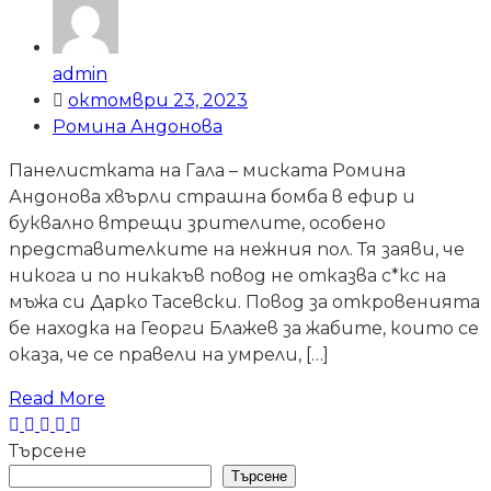
admin
октомври 23, 2023
Ромина Андонова
Панелистката на Гала – миската Ромина
Андонова хвърли страшна бомба в ефир и
буквално втрещи зрителите, особено
представителките на нежния пол. Тя заяви, че
никога и по никакъв повод не отказва с*кс на
мъжа си Дарко Тасевски. Повод за откровенията
бе находка на Георги Блажев за жабите, които се
оказа, че се правели на умрели, […]
Read More
Търсене
Търсене