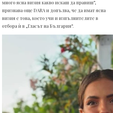
много ясна визия какво искаш да правиш“,
признава още DARA и допълва, че да имат ясна
визия е това, което учи и изпълнителите в
отбора ѝ в „Гласът на България“.