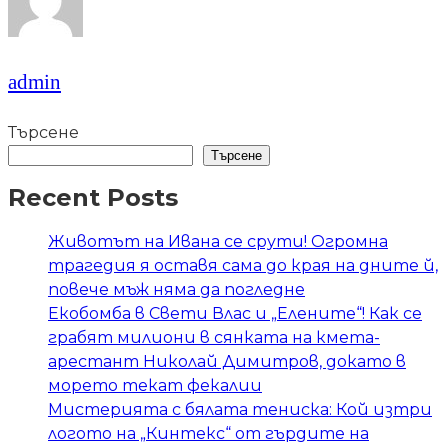
admin
Търсене
Търсене
Recent Posts
Животът на Ивана се срути! Огромна
трагедия я оставя сама до края на дните й,
повече мъж няма да погледне
Екобомба в Свети Влас и „Елените“! Как се
грабят милиони в сянката на кмета-
арестант Николай Димитров, докато в
морето текат фекалии
Мистерията с бялата тениска: Кой изтри
логото на „Кинтекс“ от гърдите на