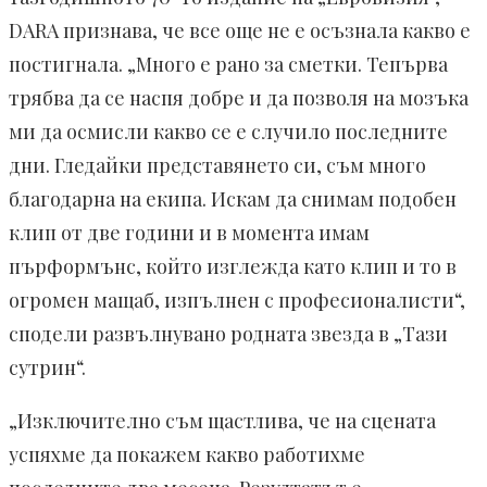
DARA признава, че все още не е осъзнала какво е
постигнала. „Много е рано за сметки. Тепърва
трябва да се наспя добре и да позволя на мозъка
ми да осмисли какво се е случило последните
дни. Гледайки представянето си, съм много
благодарна на екипа. Искам да снимам подобен
клип от две години и в момента имам
пърформънс, който изглежда като клип и то в
огромен мащаб, изпълнен с професионалисти“,
сподели развълнувано родната звезда в „Тази
сутрин“.
„Изключително съм щастлива, че на сцената
успяхме да покажем какво работихме