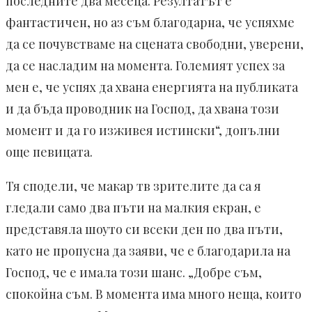
последните два месеца. Резултатът е
фантастичен, но аз съм благодарна, че успяхме
да се почувстваме на сцената свободни, уверени,
да се насладим на момента. Големият успех за
мен е, че успях да хвана енергията на публиката
и да бъда проводник на Господ, да хвана този
момент и да го изживея истински“, допълни
още певицата.
Тя сподели, че макар тв зрителите да са я
гледали само два пъти на малкия екран, е
представяла шоуто си всеки ден по два пъти,
като не пропусна да заяви, че е благодарила на
Господ, че е имала този шанс. „Добре съм,
спокойна съм. В момента има много неща, които