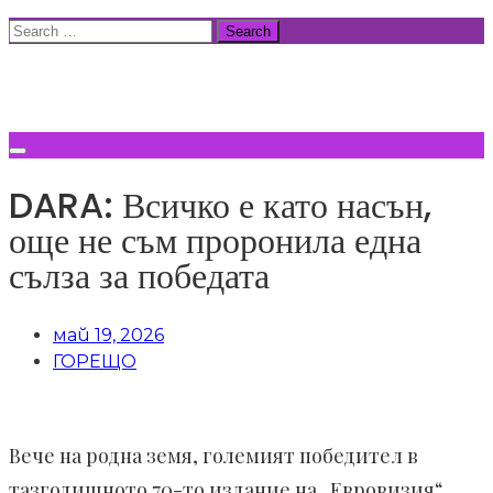
Skip
Search
to
for:
ВСИЧКИ НОВИНИ
content
DARA: Всичко е като насън,
още не съм проронила една
сълза за победата
май 19, 2026
ГОРЕЩО
Вече на родна земя, големият победител в
тазгодишното 70-то издание на „Евровизия“,