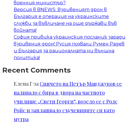
военния министър?
Версия в BNEWS: Взривеният дрон в
България е операция на украинските
служби за въвличане на още държави във
войната!
София привика украинския посланик заради
взривения дрон! Русия похвали Румен Радев
и България за рационалната ни външна
политика!
Recent Comments
Елена Г
за
Синчето на Петър Манджуков се
наливало с бира в двора на частното
училище „Свети Георги“, возело се с Ролс
Ройс и заплашвало съучениците си като
мутра