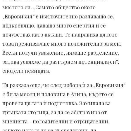
мястото си. „Самото общество около
„Евровизия“ е изключително раздаващо се,
подкрепящо, даващо много енергия и се
почувствах като вкъщи. Те направиха цялото
това преживяване много положително за мен.
Всеки получи уважение, нямаше разделение,
затова успяхме да разгърнем потенциала си“,
сподели певицата.
Тя разказа още, че след избора ѝ за „Евровизия“
е била месец и половина в Атина, където се
провела цялата ѝ подготовка. Заминала за
гръцката столица, за да се абстрахира от
мненията – положителни и отрицателни,
защото искала да се съсредоточи, да