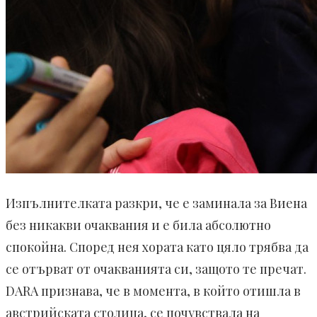
Изпълнителката разкри, че е заминала за Виена
без никакви очаквания и е била абсолютно
спокойна. Според нея хората като цяло трябва да
се отърват от очакванията си, защото те пречат.
DARA признава, че в момента, в който отишла в
австрийската столица, се почувствала на