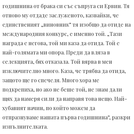
годишнина от брака си със съпруга си Ервин. Тя
отново му отдаде заслуженото, казвайки, че
единственият „виновник“ тя изобщо да отиде на
международния конкурс, е именно той. „Тази
награда е негова, той ми каза да отида. Той е
най-голямата ми опора. Преди да вляза в
селекцията, бях отказала. Той вярва в мен
изключително много. Каза, че трябва да отида,
защото ще го спечеля. Много хора ме
подкрепиха, но ако не беше той, не знам дали
щях да намеря сили да направя това нещо. Най-
хубавият начин, по който можем да
отпразнуваме нашата първа годишнина“, разкри
изпълнителката.