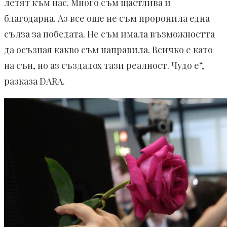
летят към нас. Много съм щастлива и
благодарна. Аз все още не съм проронила една
сълза за победата. Не съм имала възможността
да осъзная какво съм направила. Всичко е като
на сън, но аз създадох тази реалност. Чудо е“,
разказа DARA.