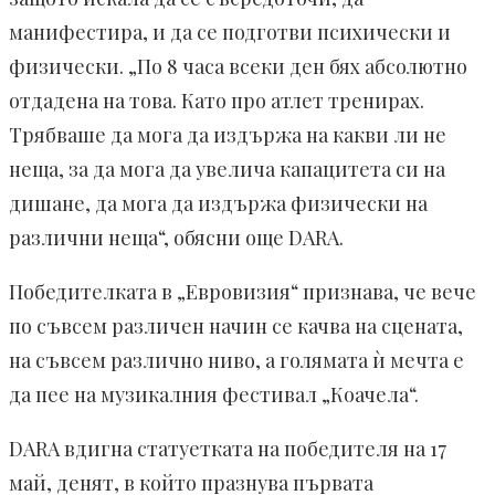
манифестира, и да се подготви психически и
физически. „По 8 часа всеки ден бях абсолютно
отдадена на това. Като про атлет тренирах.
Трябваше да мога да издържа на какви ли не
неща, за да мога да увелича капацитета си на
дишане, да мога да издържа физически на
различни неща“, обясни още DARA.
Победителката в „Евровизия“ признава, че вече
по съвсем различен начин се качва на сцената,
на съвсем различно ниво, а голямата ѝ мечта е
да пее на музикалния фестивал „Коачела“.
DARA вдигна статуетката на победителя на 17
май, денят, в който празнува първата