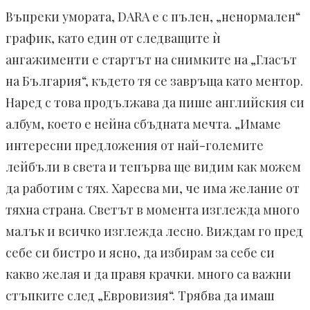
Въпреки умората, DARA е с пълен, „ненормален“
график, като един от следващите ѝ
ангажименти е стартът на снимките на „Гласът
на България“, където тя се завръща като ментор.
Наред с това продължава да пише английския си
албум, което е нейна сбъдната мечта. „Имаме
интересни предложения от най-големите
лейбъли в света и тепърва ще видим как можем
да работим с тях. Харесва ми, че има желание от
тяхна страна. Светът в момента изглежда много
малък и всичко изглежда лесно. Виждам го пред
себе си бистро и ясно, да избирам за себе си
какво желая и да правя крачки. много са важни
стъпките след „Евровизия“. Трябва да имаш