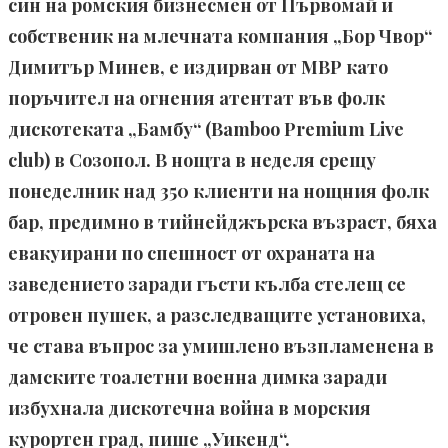
син на ромския бизнесмен от Първомай и
собственик на млечната компания „Бор Чвор“
Димитър Минев, е издирван от МВР като
поръчител на огнения атентат във фолк
дискотеката „Бамбу“ (Bamboo Premium Live
club) в Созопол. В нощта в неделя срещу
понеделник над 350 клиенти на нощния фолк
бар, предимно в тийнейджърска възраст, бяха
евакуирани по спешност от охраната на
заведението заради гъсти кълба стелещ се
отровен пушек, а разследващите установиха,
че става въпрос за умишлено възпламенена в
дамските тоалетни военна димка заради
избухнала дискотечна война в морския
курортен град, пише „Уикенд“.