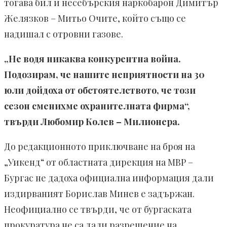
тогава бил и несебърския наркобарон Димитър
Желязков – Митьо Очите, който също се
надишал с отровни газове.
„Не водя никаква конкурентна война.
Подозирам, че нашите неприятности на 30
юли дойдоха от обстоятелството, че този
сезон сменихме охранителната фирма“,
твърди Любомир Колев – Милионера.
До редакционното приключване на броя на
„Уикенд“ от областната дирекция на МВР –
Бургас не дадоха официална информация дали
издирваният Борислав Минев е задържан.
Неофициално се твърди, че от бургаската
прокуратура не са дали разрешение на