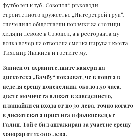
футболен клуб „Созопол“, ръководи
строителното дружество „Интерстрой груп“,
спечелило обществени поръчки за стотици
хиляди левове в Созопол, а в ресторанта му
всяка вечер на отворена сметка пируват кмета
Тихомир Янакиев и гостите му.
Записи от охранителните камери на
дискотека „Бамбу“ показват, че в нощта в
неделя срещу понеделник, около 1,50 часа,
двете момичета влизат в заведението,
плащайки си входа от по 30 лева, точно когато
в дискотеката пристига и фолкпевецът
Галин. Той е бил ангажиран за участие срещу
хонорар от 12 000 лева.