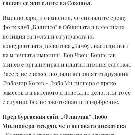
гневят се жителите на Созопол.
Именно заради съмнения, че сигналите срещу
фолк клуб „Калипсо“ в Общината и в местната
полиция са пускани от управата на
конкурентната дискотека „Бамбу“, наследникът
на млечната империя „Бор Чвор“ Борислав
Минев е организирал и платил димния саботаж.
Засега не е известно дали неговият съдружник
Любомир Колев – Любо Милионера е пряко
замесен в пъкленото и подсъдно дело, или то се
е случило без неговото знание и одобрение.
Пред бургаския сайт „Флагман“ Любо
Милионера твърди, че и неговата дискотека