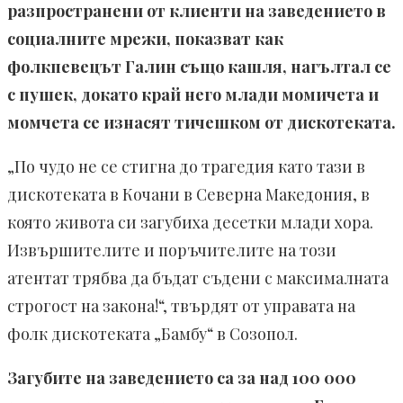
разпространени от клиенти на заведението в
социалните мрежи, показват как
фолкпевецът Галин също кашля, нагълтал се
с пушек, докато край него млади момичета и
момчета се изнасят тичешком от дискотеката.
„По чудо не се стигна до трагедия като тази в
дискотеката в Кочани в Северна Македония, в
която живота си загубиха десетки млади хора.
Извършителите и поръчителите на този
атентат трябва да бъдат съдени с максималната
строгост на закона!“, твърдят от управата на
фолк дискотеката „Бамбу“ в Созопол.
Загубите на заведението са за над 100 000