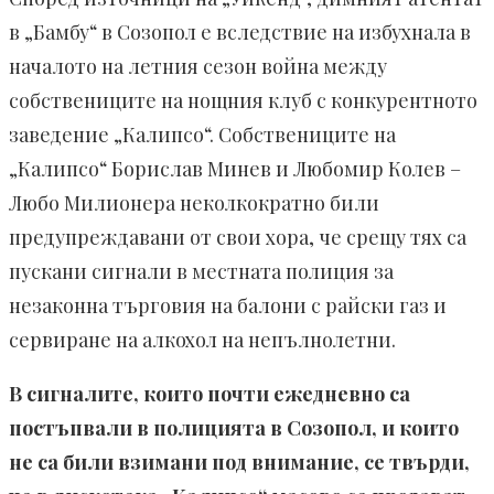
в „Бамбу“ в Созопол е вследствие на избухнала в
началото на летния сезон война между
собствениците на нощния клуб с конкурентното
заведение „Калипсо“. Собствениците на
„Калипсо“ Борислав Минев и Любомир Колев –
Любо Милионера неколкократно били
предупреждавани от свои хора, че срещу тях са
пускани сигнали в местната полиция за
незаконна търговия на балони с райски газ и
сервиране на алкохол на непълнолетни.
В сигналите, които почти ежедневно са
постъпвали в полицията в Созопол, и които
не са били взимани под внимание, се твърди,