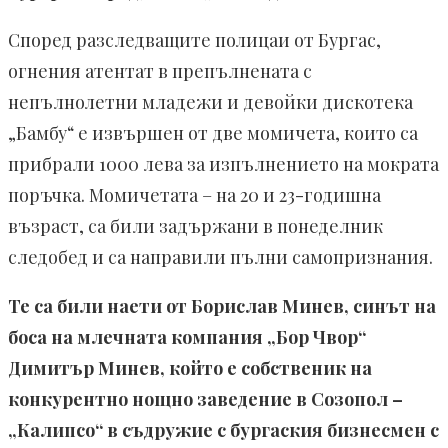
Според разследващите полицаи от Бургас,
огнения атентат в препълнената с
непълнолетни младежи и девойки дискотека
„Бамбу“ е извършен от две момичета, които са
прибрали 1000 лева за изпълнението на мократа
поръчка. Момичетата – на 20 и 23-годишна
възраст, са били задържани в понеделник
следобед и са направили пълни самопризнания.
Те са били наети от Борислав Минев, синът на
боса на млечната компания „Бор Чвор“
Димитър Минев, който е собственик на
конкурентно нощно заведение в Созопол –
„Калипсо“ в съдружие с бургаския бизнесмен с