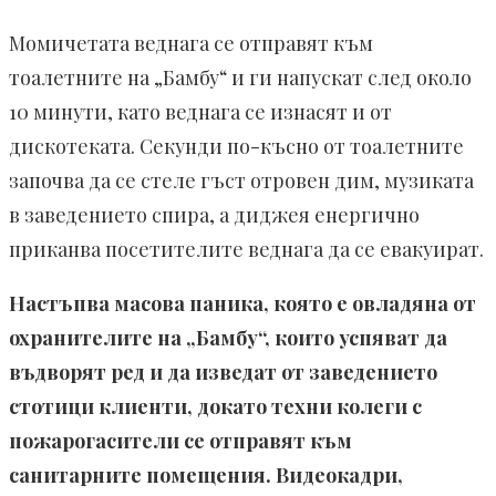
Момичетата веднага се отправят към
тоалетните на „Бамбу“ и ги напускат след около
10 минути, като веднага се изнасят и от
дискотеката. Секунди по-късно от тоалетните
започва да се стеле гъст отровен дим, музиката
в заведението спира, а диджея енергично
приканва посетителите веднага да се евакуират.
Настъпва масова паника, която е овладяна от
охранителите на „Бамбу“, които успяват да
въдворят ред и да изведат от заведението
стотици клиенти, докато техни колеги с
пожарогасители се отправят към
санитарните помещения. Видеокадри,