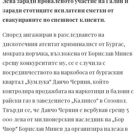
лева заради проваленото участие на Галин и
заради стотиците неплатени сметки от
евакуираните по спешност клиенти.
Според ангажиран в разследването на
дискотечния атентат криминалист от Бургас,
мократа поръчка, възложена от Борислав Минев
срещу конкурентите му, се е случила с
посредничеството на наркобоса от бургаския
квартал „Кумлука“ Данчо Черния, който
контролира продажбата на наркотици и балони с
райски газ в заведението „Калипсо“ в Созопол.
Твърди се, че Данчо Черния е вербуван срещу 5
000 лева от милионерския наследник на „Бор
Чвор“ Борислав Минев да организира палежа в