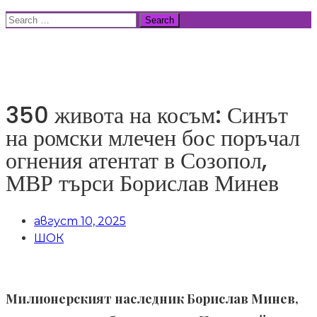
Skip
Search
to
for:
ВСИЧКИ НОВИНИ
content
350 живота на косъм: Синът
на ромски млечен бос поръчал
огнения атентат в Созопол,
МВР търси Борислав Минев
август 10, 2025
ШОК
Милионерският наследник Борислав Минев,