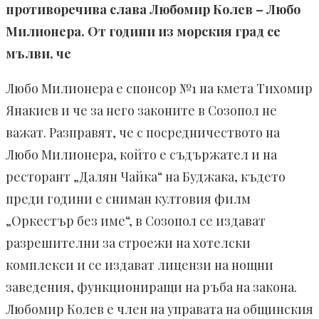
противоречива слава Любомир Колев – Любо
Милионера. От години из морския град се
мълви, че
Любо Милионера е спонсор №1 на кмета Тихомир
Янакиев и че за него законите в Созопол не
важат. Разправят, че с посредничеството на
Любо Милионера, който е съдържател и на
ресторант „Далян Чайка“ на Буджака, където
преди години е сниман култовия филм
„Оркестър без име“, в Созопол се издават
разрешителни за строежи на хотелски
комплекси и се издават лицензи на нощни
заведения, функциониращи на ръба на закона.
Любомир Колев е член на управата на общинския