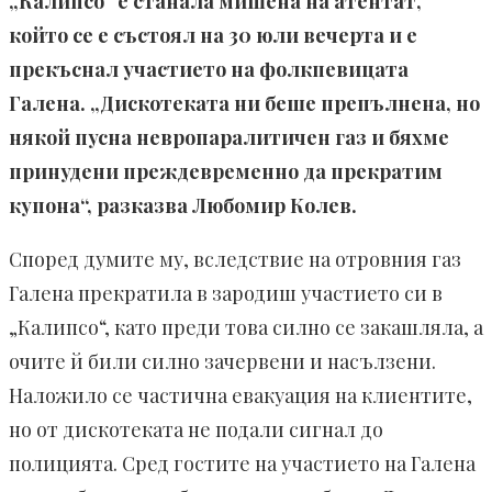
„Калипсо“ е станала мишена на атентат,
който се е състоял на 30 юли вечерта и е
прекъснал участието на фолкпевицата
Галена. „Дискотеката ни беше препълнена, но
някой пусна невропаралитичен газ и бяхме
принудени преждевременно да прекратим
купона“, разказва Любомир Колев.
Според думите му, вследствие на отровния газ
Галена прекратила в зародиш участието си в
„Калипсо“, като преди това силно се закашляла, а
очите й били силно зачервени и насълзени.
Наложило се частична евакуация на клиентите,
но от дискотеката не подали сигнал до
полицията. Сред гостите на участието на Галена