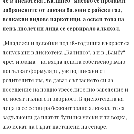
че в дискотека „Калипсо“ масово се продават
забранените от закона балони с райски газ,
всякакви видове наркотици, а освен това на
непълнолетни лица се сервирало алкохол.
„Младежи и девойки под 18-годишна възраст са
допускани в дискотека „Калипсо“, а и в „Бамбу“
чрез измама – на входа децата собственоръчно
попълват формуляри, уж подписани от
родителите им, че дават съгласието си за
посещение на нощно увеселително заведение и
че носят пълна отговорност. В дискотеката на
децата се сервира безконтролно алкохол, те са
задължени да платят бутилка уиски или водка,
ако искат да бъдат настанени на сепаре.