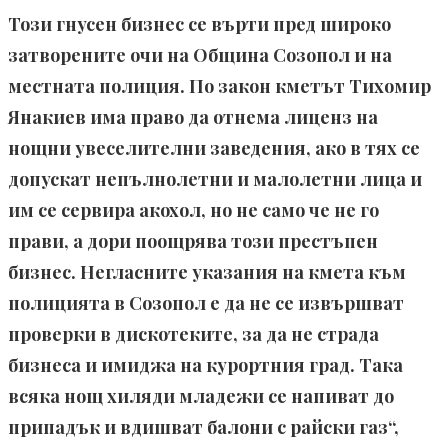
Този гнусен бизнес се върти пред широко
затворените очи на Община Созопол и на
местната полиция. По закон кметът Тихомир
Янакиев има право да отнема лиценз на
нощни увеселителни заведения, ако в тях се
допускат непълнолетни и малолетни лица и
им се сервира акохол, но не само че не го
прави, а дори поощрява този престъпен
бизнес. Негласните указания на кмета към
полицията в Созопол е да не се извършват
проверки в дискотеките, за да не страда
бизнеса и имиджа на курортния град. Така
всяка нощ хиляди младежи се напиват до
припадък и вдишват балони с райски газ“,