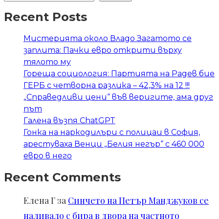
Recent Posts
Мистерията около Владо Загатото се
заплита: Пачки евро открити върху
тялото му
Гореща социология: Партията на Радев бие
ГЕРБ с четворна разлика – 42,3% на 12 !!!
„Справедливи цени“ във веригите, ама друг
път
Галена възпя ChatGPT
Гонка на наркодилъри с полицаи в София,
арестуваха Венци „Белия негър“ с 460 000
евро в него
Recent Comments
Елена Г
за
Синчето на Петър Манджуков се
наливало с бира в двора на частното