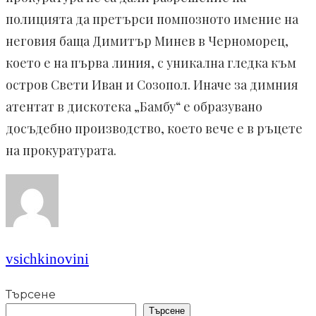
полицията да претърси помпозното имение на
неговия баща Димитър Минев в Черноморец,
което е на първа линия, с уникална гледка към
остров Свети Иван и Созопол. Иначе за димния
атентат в дискотека „Бамбу“ е образувано
досъдебно производство, което вече е в ръцете
на прокуратурата.
vsichkinovini
Търсене
Търсене