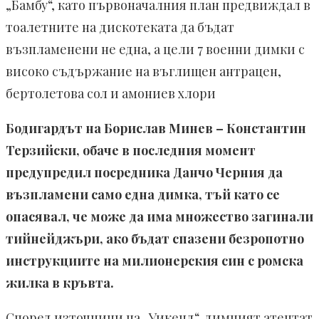
„Бамбу“, като първоначалния план предвиждал в
тоалетните на дискотеката да бъдат
възпламенени не една, а цели 7 военни димки с
високо съдържание на въглищен антрацен,
бертолетова сол и амониев хлори
Бодигардът на Борислав Минев – Константин
Терзийски, обаче в последния момент
предупредил посредника Данчо Черния да
възпламени само една димка, тъй като се
опасявал, че може да има множество загинали
тийнейджъри, ако бъдат спазени безропотно
инструкциите на милионерския син с ромска
жилка в кръвта.
Според източници на „Уикенд“, димният атентат