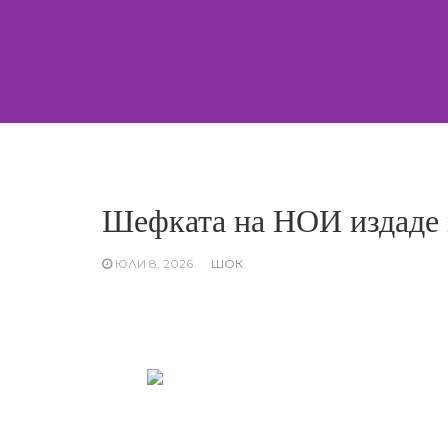
Skip
to
content
Шефката на НОИ издаде 
ЮЛИ 8, 2026
ШОК