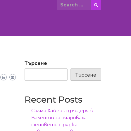
Search
for:
Търсене
Търсене
Recent Posts
Салма Хайек и дъщеря ѝ
Валентина очароваха
феновете с рядка