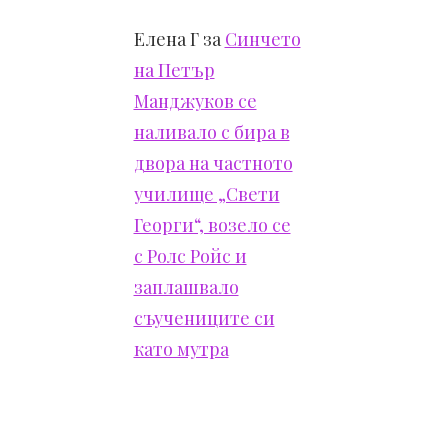
Елена Г
за
Синчето
на Петър
Манджуков се
наливало с бира в
двора на частното
училище „Свети
Георги“, возело се
с Ролс Ройс и
заплашвало
съучениците си
като мутра