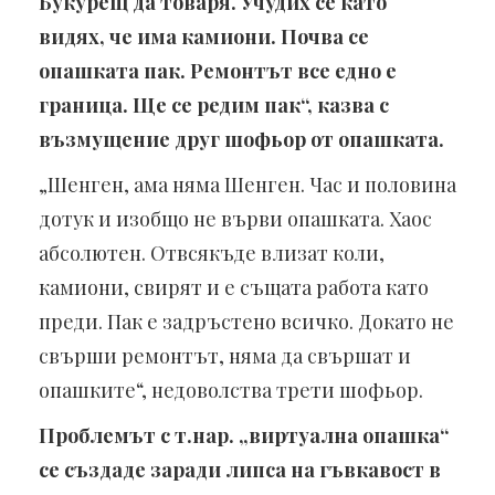
Букурещ да товаря. Учудих се като
видях, че има камиони. Почва се
опашката пак. Ремонтът все едно е
граница. Ще се редим пак“, казва с
възмущение друг шофьор от опашката.
„Шенген, ама няма Шенген. Час и половина
дотук и изобщо не върви опашката. Хаос
абсолютен. Отвсякъде влизат коли,
камиони, свирят и е същата работа като
преди. Пак е задръстено всичко. Докато не
свърши ремонтът, няма да свършат и
опашките“, недоволства трети шофьор.
Проблемът с т.нар. „виртуална опашка“
се създаде заради липса на гъвкавост в