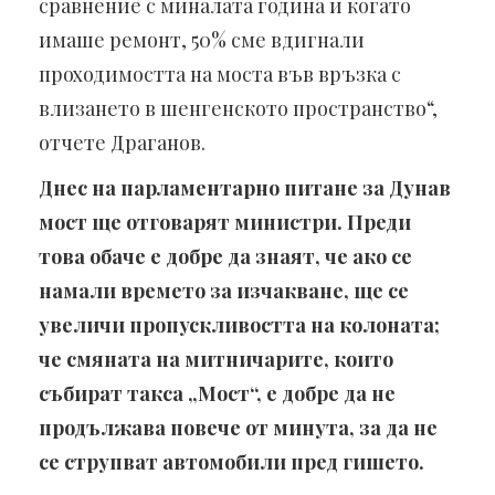
сравнение с миналата година и когато
имаше ремонт, 50% сме вдигнали
проходимостта на моста във връзка с
влизането в шенгенското пространство“,
отчете Драганов.
Днес на парламентарно питане за Дунав
мост ще отговарят министри. Преди
това обаче е добре да знаят, че ако се
намали времето за изчакване, ще се
увеличи пропускливостта на колоната;
че смяната на митничарите, които
събират такса „Мост“, е добре да не
продължава повече от минута, за да не
се струпват автомобили пред гишето.