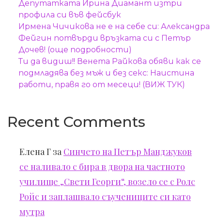
Депутатката Ирина Диамант изтри
профила си във фейсбук
Ирмена Чичикова не е на себе си: Александра
Фейгин потвърди връзката си с Петър
Дочев! (още подробности)
Ти да видиш!! Венета Райкова обяви как се
подмладява без мъж и без секс: Наистина
работи, правя го от месеци! (ВИЖ ТУК)
Recent Comments
Елена Г
за
Синчето на Петър Манджуков
се наливало с бира в двора на частното
училище „Свети Георги“, возело се с Ролс
Ройс и заплашвало съучениците си като
мутра