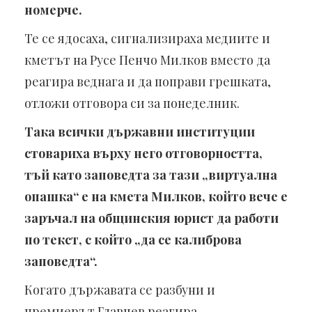
номерче.
Те се ядосаха, сигнализираха медиите и
кметът на Русе Пенчо Милков вместо да
реагира веднага и да поправи грешката,
отложи отговора си за понеделник.
Така всички държавни институции
стовариха върху него отговорността,
тъй като заповедта за тази „виртуална
опашка“ е на кмета Милков, който вече е
заръчал на общинския юрист да работи
по текст, с който „да се калиброва
заповедта“.
Когато държавата се разбуни и
премиерът Главчев реагира,