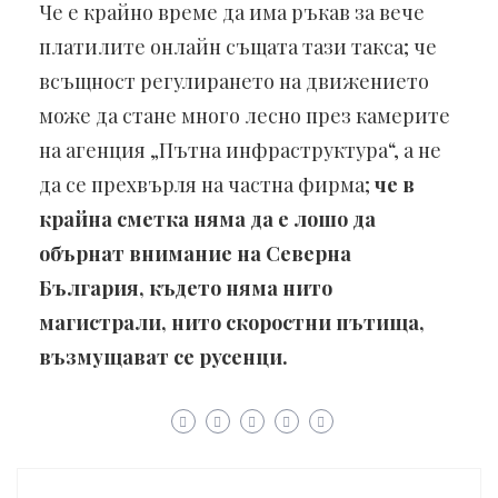
Че е крайно време да има ръкав за вече
платилите онлайн същата тази такса; че
всъщност регулирането на движението
може да стане много лесно през камерите
на агенция „Пътна инфраструктура“, а не
да се прехвърля на частна фирма;
че в
крайна сметка няма да е лошо да
обърнат внимание на Северна
България, където няма нито
магистрали, нито скоростни пътища,
възмущават се русенци.