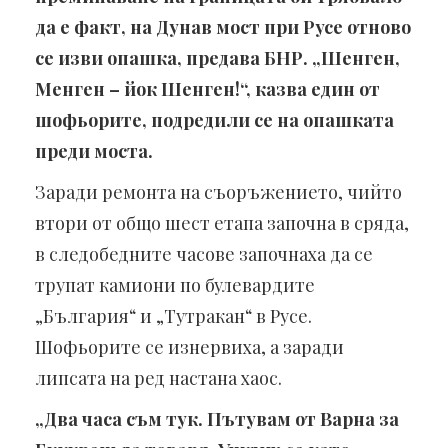
да е факт, на Дунав мост при Русе отново
се изви опашка, предава БНР. „Шенген,
Менген – йок Шенген!“, казва един от
шофьорите, подредили се на опашката
преди моста.
Заради ремонта на съоръжението, чийто
втори от общо шест етапа започна в сряда,
в следобедните часове започнаха да се
трупат камиони по булевардите
„България“ и „Тутракан“ в Русе.
Шофьорите се изнервиха, а заради
липсата на ред настана хаос.
„Два часа съм тук. Пътувам от Варна за