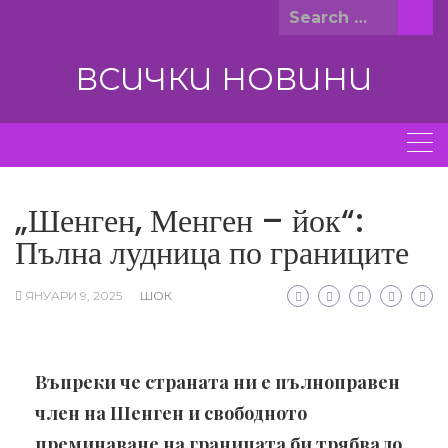
Skip
Search
to
for:
content
ВСИЧКИ НОВИНИ
„Шенген, Менген – йок“:
Пълна лудница по границите
ЯНУАРИ 9, 2025
ШОК
Въпреки че страната ни е пълноправен
член на Шенген и свободното
преминаване на границата би трябвало