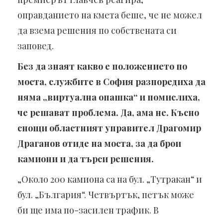
оправданието на кмета беше, че не можел
да взема решения по собствената си
заповед.
Без да знаят какво е положението по
моста, службите в София разпоредиха да
няма „виртуална опашка“ и помислиха,
че решават проблема. Да, ама не. Късно
снощи областният управител Драгомир
Драганов отиде на моста, за да брои
камиони и да търси решения.
„Около 200 камиона са на бул. „Тутракан“ и
бул. „България“. Четвъртък, петък може
би ще има по-засилен трафик. В